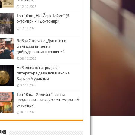
12.10.2025
Топ 10 на „Ню Йорк Таймс” (6
октомври – 12 октомври)
12.10.2025
Добри Станчов: „Душата на
България витае из
добруджанските равнини“
08.10.2025
Нобеловата награда за
литература дава нов шанс на
Харуки Мураками
07.10.2025
Топ 10 на „Хеликон” за най-
продавани книги (29 септември – 5
октомври)
06.10.2025
рия