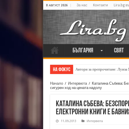
За нас
Контакти
Lira.bg в
8 АВГУСТ 2026
България
Свят
На фокус
Автори за препрочитане: Луиза
Начало
/
Интервюта
/
Каталина Събева: Без
сигурен ход на цената надолу
Каталина Събева: Безспор
електронни книги е бавния
11.09.2013
Интервюта