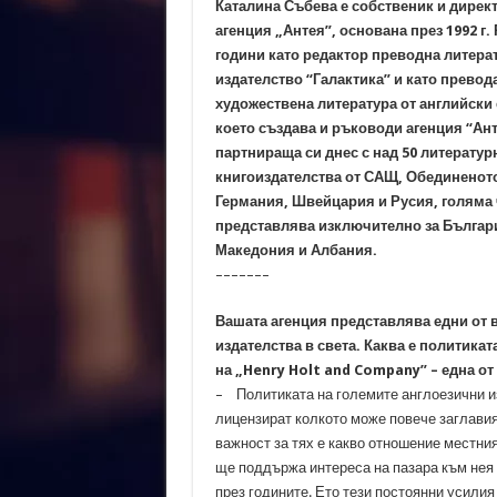
Каталина Събева е собственик и дирек
агенция „Антея”, основана през 1992 г. 
години като редактор преводна литера
издателство “Галактика” и като превод
художествена литература от английски 
което създава и ръководи агенция “Ант
партнираща си днес с над 50 литератур
книгоиздателства от САЩ, Обединеното
Германия, Швейцария и Русия, голяма 
представлява изключително за Българ
Македония и Албания.
–––––––
Вашата агенция представлява едни от 
издателства в света. Каква е политика
на „Henry Holt and Company” – една от
– Политиката на големите англоезични изд
лицензират колкото може повече заглавия 
важност за тях е какво отношение местния
ще поддържа интереса на пазара към нея 
през годините. Ето тези постоянни усили