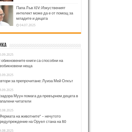
Папа Лъв XIV: Изкуственият
интелект може да е от помощ за
младите и децата
04.07.2025
ика
0.09.2025
 обикновените книги са способни на
еобикновени неща
2.09.2025
втори за препрочитане: Луиза Мей Олкът
3.09.2025
задора Муун помага да превърнем децата в
апалени читатели
2.08.2025
Фермата на животните“ – нечутото
редупреждение на Оруел стана на 80
9.08.2025