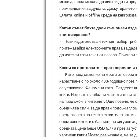
може да продължава да пише и да ти пре
приживявания за душата. Дискутирането н
цялата оnline и offline среда на книгоизд
Какъв съвет бихте дали към онези изда
книгоиздаване?
– Тези издателства и техният избор трябв
притежавайки електронните права за даде
да изтегли този текст от пазара. Примери 
Какви са прогнозите – краткосрочни и 
– Като продължение на моите отговори н
нарастване с по около 40% годишно през п
се успокоява. Феномени като „Петдесет н
книги. Неговата глобални маркетингови с
на продажби в интернет. Още повече, че 
обединява сили, за да прави подобни гл
предлагането на текста съжителстват мно
електронни книги е бавният, но сигурен х
средната цена беше USD 6.77 а през август
хартиени книги.Моето разбиране е, че за 