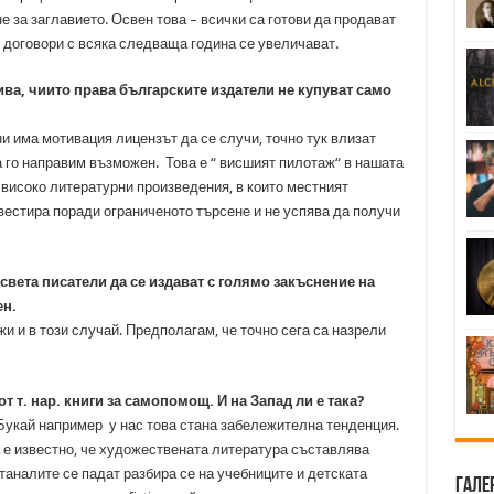
 за заглавието. Освен това – всички са готови да продават
 договори с всяка следваща година се увеличават.
ива, чиито права българските издатели не купуват само
и има мотивация лицензът да се случи, точно тук влизат
а го направим възможен. Това е “ висшият пилотаж“ в нашата
 високо литературни произведения, в които местният
вестира поради ограниченото търсене и не успява да получи
вета писатели да се издават с голямо закъснение на
н.
 и в този случай. Предполагам, че точно сега са назрели
т т. нар. книги за самопомощ. И на Запад ли е така?
укай например у нас това стана забележителна тенденция.
 е известно, че художествената литература съставлява
аналите се падат разбира се на учебниците и детската
Гале