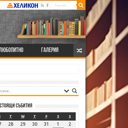
Любопитно
Галерия
стоящи събития
M
T
W
T
F
S
S
7
28
29
30
31
1
2