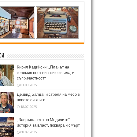
си
Кирил Кадийски: „Плачът на
големия поет винаги е и сила, и
съпричастност“
01.09.2025
Дейвид Балдачи стреля на месо в
новата си книга
18.07.2025
„Завръщането на Медичите“ –
история за власт, поквара и смърт
08.07.2025