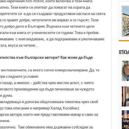
ака наречения non-fiction, който включва и тези книги.
лно. Тези книги се опитват да помагат на хората да
ритетите си и да си създават продуктивни нагласи за света
 го правят добре, читателите им вярват и ги търсят. Тези
го добро дело в България. Върнаха към четенето цели
гали към книга от ученическите си години. Това е пробив.
нимаваме с книгоиздаване, е да подхранваме и увеличаваме
гата, вкуса за четене…
Откъ
ателства към български автори? Как може да бъде
 англоезичните, са много силно комерсиализирани. Да, те
при следните условия:
и пазар, а именно – действа чрез местен агент, с чиято
неговото произведение ще бъде печеливше за чуждото
и дума.
 завладяващо и докосва общочовешка тематика чрез свой
 до това описание е например Халед Хосейни.)
арски автори, които ние представляваме макар и само за
енков.
-различно. Там обикновено има държавни субсидии за