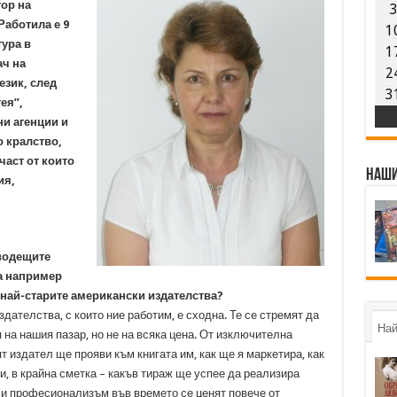
тор на
Работила е 9
1
тура в
1
ач на
2
език, след
3
ея”,
ни агенции и
 кралство,
част от които
Наши
ия,
водещите
та например
 най-старите американски издателства?
ателства, с които ние работим, е сходна. Те се стремят да
Най
на нашия пазар, но не на всяка цена. От изключителна
т издател ще прояви към книгата им, как ще я маркетира, как
и, в крайна сметка – какъв тираж ще успее да реализира
я и професионализъм във времето се ценят повече от