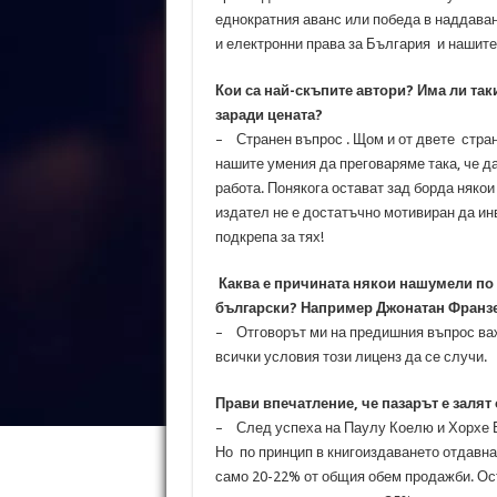
еднократния аванс или победа в наддаване
и електронни права за България и нашите
Кои са най-скъпите автори? Има ли так
заради цената?
– Странен въпрос . Щом и от двете стран
нашите умения да преговаряме така, че д
работа. Понякога остават зад борда някои
издател не е достатъчно мотивиран да ин
подкрепа за тях!
Каква е причината някои нашумели по с
български? Например Джонатан Франзе
– Отговорът ми на предишния въпрос важи
всички условия този лиценз да се случи.
Прави впечатление, че пазарът е залят о
– След успеха на Паулу Коелю и Хорхе Б
Но по принцип в книгоиздаването отдавна
само 20-22% от общия обем продажби. Ост