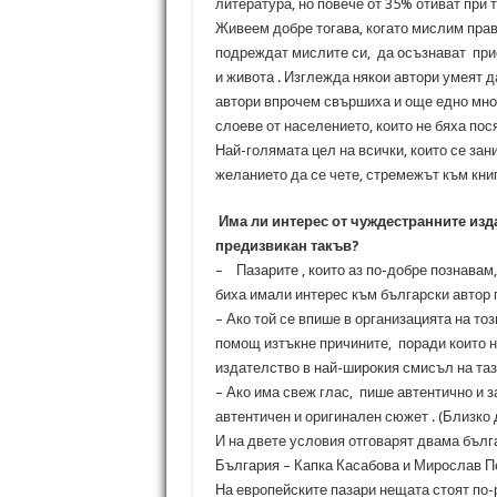
литература, но повече от 35% отиват при т
Живеем добре тогава, когато мислим прави
подреждат мислите си, да осъзнават прио
и живота . Изглежда някои автори умеят да
автори впрочем свършиха и още едно мно
слоеве от населението, които не бяха пося
Най-голямата цел на всички, които се за
желанието да се чете, стремежът към кни
Има ли интерес от чуждестранните изд
предизвикан такъв?
– Пазарите , които аз по-добре познавам,
биха имали интерес към български автор 
– Ако той се впише в организацията на тоз
помощ изтъкне причините, поради които 
издателство в най-широкия смисъл на таз
– Ако има свеж глас, пише автентично и
автентичен и оригинален сюжет . (Близко
И на двете условия отговарят двама бълг
България – Капка Касабова и Мирослав П
На европейските пазари нещата стоят по