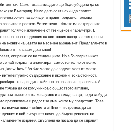
бителя си. Само тогава младите ще бъде убедени да се
алко (за България). Няма да търсят начин да свалят
я електронен пазар и ще го правят редовно, толкова
а развитие и растеж. Естествено – богато илюстрираните
правят голямо изключение от тези ценови параметри. В
нтересна нова тенденция на световния пазар за електронни
 на е-книги на базата на месечен абонамент. Предлагането в
бонамент – съвсем достъпен!
правят, опирайки се на тенденциите. Но в България никоя
Те се наблюдават и анализират самостоятелно от всяко
мо „know-how.“ Аз бих могла да споделя част от моето.
а- интелектуално съдържание и икономическа стойност.
разбират това, седят стабилно на пазара и се развиват. А
ие трябва да се комуникира с обществото активно,
редстави широко и толкова умно и завладяващо, че да събуди
то преживяване и радост за ума, които му предстоят. Това
а всички нива – online и offline – и стремеж да се
енденция и най-сигурният начин да бъдеш успешен на
скалъпените издания, хвърлени на пазара да се справят