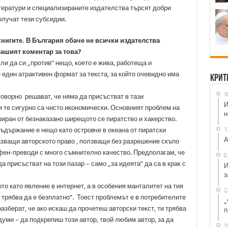
тератури и специализираните издателства търсят добри
олучат тези субсидии.
книгите. В България обаче не всички издателства
Вашият коментар за това?
и да си „против“ нещо, което е жива, работеща и
 един атрактивен формат за текста, за който очевидно има
Крит
3
говорно решават, че няма да присъстват в тази
И
и те сигурно са чисто икономически. Основният проблем на
н
триран от безнаказано ширещото се пиратство и хакерство.
1
ъдържание е нещо като островче в океана от пиратски
А
азващи авторското право , ползващи без разрешение скъпо
ен-преводи с много съмнително качество. Предполагам, че
0
а присъстват на този пазар – само „за идеята“ да са в крак с
И
з
то като явление в интернет, а в особения манталитет на тия
2
 трябва да е безплатно“. Тоест проблемът е в потребителите
„
азберат, че ако искаш да прочетеш авторски текст, ти трябва
п
 думи – да подкрепиш този автор, твой любим автор, за да
1