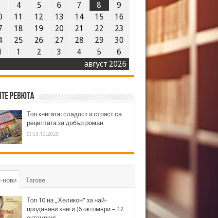
3
4
5
6
7
8
9
0
11
12
13
14
15
16
7
18
19
20
21
22
23
4
25
26
27
28
29
30
1
1
2
3
4
5
6
август 2026
те ревюта
Топ книгата: сладост и страст са
рецептата за добър роман
03.10.2025
-нови
Тагове
Топ 10 на „Хеликон” за най-
продавани книги (6 октомври – 12
октомври)