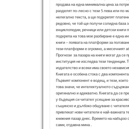
продава на една минимална цена за потре
разделят по-лесно с тези 5 лева или по-м
нелегално текста, а ще подкрепят платени
редовно, че той ще получи солидна база з
енциклопедии, речници или детски книги 
подкрепа на това мое разбиране е една и
книги – появата на платформи за ползване
тези платформи е огромно, а месечният а
Прогнози за пазара на книги могат да се 
институция не изследва тези тенденции. 
издателство и всеки има своето независи
Книгата е особена стока с два компонент
Първият компонент е водещ, и тези, които 
това значи, че интелектуалното съдържан
оригинално и адекватно. Книгата да се п
у бъдещия си читател усещане за красиво
същинско и дълбоко общуване с читателя н
привлекат нови читатели е най-важната т
книжния пазар днес. Времето на набързо 
сами, отдавна мина .