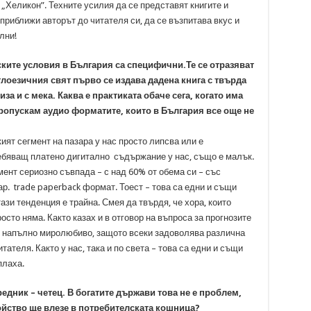
„Хеликон”. Техните усилия да се представят книгите и
 приближи авторът до читателя си, да се възпитава вкус и
лни!
ите условия в България са специфични.Те се отразяват
лоезичния свят първо се издава дадена книга с твърда
за и с мека. Каква е практиката обаче сега, когато има
ропускам аудио форматите, които в България все още не
ят сегмент на пазара у нас просто липсва или е
ебяващ платено дигитално съдържание у нас, също е малък.
гмент сериозно съвпада – с над 60% от обема си – със
ар. trade paperback формат. Тоест – това са едни и същи
ази тенденция е трайна. Смея да твърдя, че хора, които
осто няма. Както казах и в отговор на въпроса за прогнозите
 напълно миролюбиво, защото всеки задоволява различна
тателя. Както у нас, така и по света – това са едни и същи
плаха.
редник – четец. В богатите държави това не е проблем,
ройство ще влезе в потребителската кошница?