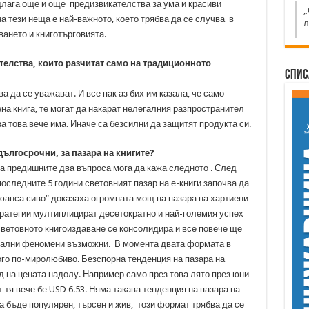
длага още и още предизвикателства за ума и красиви
„
а тези неща е най-важното, което трябва да се случва в
л
аването и книготърговията.
телства, които разчитат само на традиционното
Спис
а да се уважават. И все пак аз бих им казала, че само
на книга, те могат да накарат нелегалния разпространител
за това вече има. Иначе са безсилни да защитят продукта си.
дългосрочни, за пазара на книгите?
а предишните два въпроса мога да кажа следното . След
оследните 5 години световният пазар на е-книги започва да
юанса сиво“ доказаха огромната мощ на пазара на хартиени
тратегии мултиплицират десетократно и най-големия успех
световното книгоиздаване се консолидира и все повече ще
обални феномени възможни. В момента двата формата в
го по-миролюбиво. Безспорна тенденция на пазара на
од на цената надолу. Например само през това лято през юни
 тя вече бе USD 6.53. Няма такава тенденция на пазара на
да бъде популярен, търсен и жив, този формат трябва да се