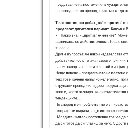
представяне на постижения в чуждите ли
произведения за превод, които могат да п
Тече постоянен дебат „за” и против” е-
предлагат дигитален вариант. Какъв е 
– Какво значи „против“ е-книгите? Може л
развиваща се действителност. Това е още
търсене.
Друг е въпросът, че някои издателства от
действителност. Те имат своите причини 
нашия пазар за е-книги е, че той е инфил
Нещо повече – предлагането на платено с
текстове, качени напълно нелегално, пог
струващи преводи или дори предлагащи ф
това е, което възпира някои издателства д
тенденциите. ..
Но според мен проблемът не е в пиратство
географски ширини, че „в интернет всичко
. Младите българи постепенно трябва да р
да си готов да си платиш за него. С други