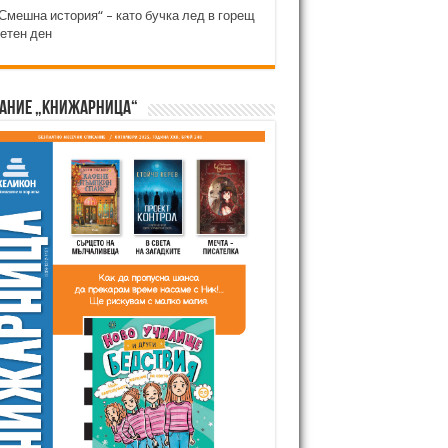
Смешна история“ – като бучка лед в горещ
етен ден
ание „Книжарница“