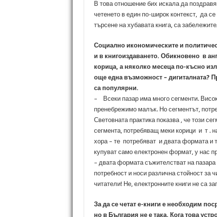
В това отношение бих искала да поздравя 
четенето в един по-широк контекст, да се
търсене на хубавата книга, са забележите
Социално икономическите и политическ
и в книгоиздаването. Обикновено в анг
корица, а няколко месеца по-късно изли
още една възможност – дигиталната? П
са популярни.
– Всеки пазар има много сегменти. Високи
пренебрежимо малък. Но сегментът, потр
Световната практика показва , че този се
сегмента, потребяващ меки корици и т . н
хора – те потребяват и двата формата и т
купуват само електронен формат, у нас пр
– двата формата съжителстват на пазара
потребност и носи различна стойност за чи
читатели! Не, електронните книги не са за
За да се четат е-книги е необходим пос
но в България не е така. Кога това уст