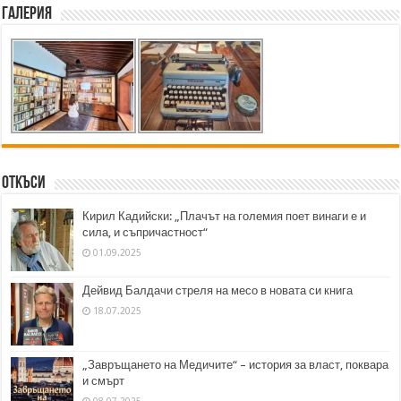
Галерия
Откъси
Кирил Кадийски: „Плачът на големия поет винаги е и
сила, и съпричастност“
01.09.2025
Дейвид Балдачи стреля на месо в новата си книга
18.07.2025
„Завръщането на Медичите“ – история за власт, поквара
и смърт