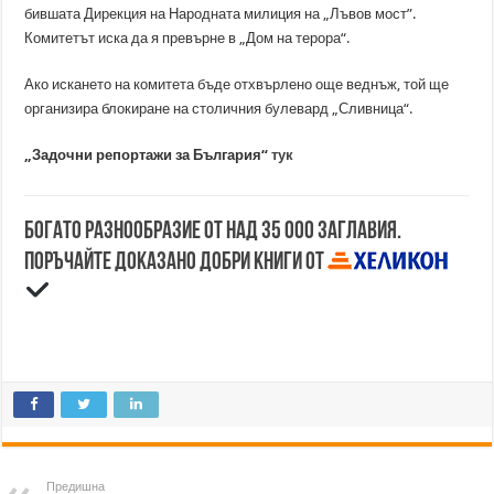
бившата Дирекция на Народната милиция на „Лъвов мост”.
Комитетът иска да я превърне в „Дом на терора“.
Ако искането на комитета бъде отхвърлено още веднъж, той ще
организира блокиране на столичния булевард „Сливница“.
„Задочни репортажи за България“
тук
Богато разнообразие от над 35 000 заглавия.
Поръчайте доказано добри книги от
Предишна