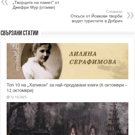
„Творците на памет” от
Джефри Мур (отзиви)
Следваща
Откъси от Йовкови творби
водят туристите в Добрич
Свързани статии
Топ 10 на „Хеликон” за най-продавани книги (6 октомври –
12 октомври)
12.10.2025