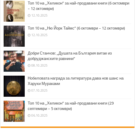
Топ 10 на „Хеликон” за най-продавани книги (6 октомври
– 12 октомври)
12.10.2025
Топ 10 на „Ню Йорк Таймс” (6 октомври – 12 октомври)
12.10.2025
Добри Станчов: „Душата на България витае из
добруджанските равнини“
08.10.2025
Нобеловата награда за литература дава нов шанс на
Харуки Мураками
07.10.2025
Топ 10 на „Хеликон” за най-продавани книги (29
септември – 5 октомври)
06.10.2025