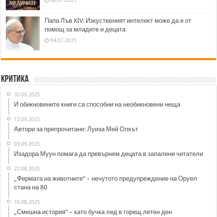
08.07.2025
Папа Лъв XIV: Изкуственият интелект може да е от
помощ за младите и децата
04.07.2025
Критика
30.09.2025
И обикновените книги са способни на необикновени неща
12.09.2025
Автори за препрочитане: Луиза Мей Олкът
03.09.2025
Изадора Муун помага да превърнем децата в запалени читатели
22.08.2025
„Фермата на животните“ – нечутото предупреждение на Оруел
стана на 80
19.08.2025
„Смешна история“ – като бучка лед в горещ летен ден