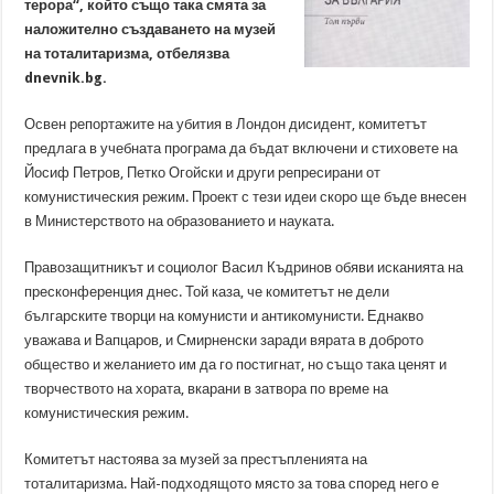
терора“, който също така смята за
наложително създаването на музей
на тоталитаризма, отбелязва
dnevnik.bg.
Освен репортажите на убития в Лондон дисидент, комитетът
предлага в учебната програма да бъдат включени и стиховете на
Йосиф Петров, Петко Огойски и други репресирани от
комунистическия режим. Проект с тези идеи скоро ще бъде внесен
в Министерството на образованието и науката.
Правозащитникът и социолог Васил Къдринов обяви исканията на
пресконференция днес. Той каза, че комитетът не дели
българските творци на комунисти и антикомунисти. Еднакво
уважава и Вапцаров, и Смирненски заради вярата в доброто
общество и желанието им да го постигнат, но също така ценят и
творчеството на хората, вкарани в затвора по време на
комунистическия режим.
Комитетът настоява за музей за престъпленията на
тоталитаризма. Най-подходящото място за това според него е