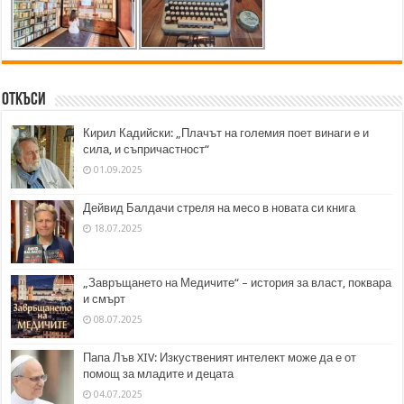
Откъси
Кирил Кадийски: „Плачът на големия поет винаги е и
сила, и съпричастност“
01.09.2025
Дейвид Балдачи стреля на месо в новата си книга
18.07.2025
„Завръщането на Медичите“ – история за власт, поквара
и смърт
08.07.2025
Папа Лъв XIV: Изкуственият интелект може да е от
помощ за младите и децата
04.07.2025