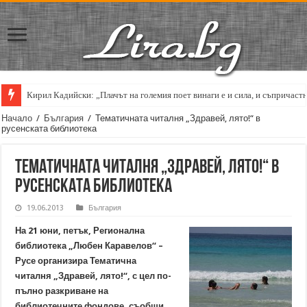
Кирил Кадийски: „Плачът на големия поет винаги е и сила, и съпричаст
Начало
/
България
/
Тематичната читалня „Здравей, лято!“ в
русенската библиотека
Тематичната читалня „Здравей, лято!“ в
русенската библиотека
19.06.2013
България
На 21 юни, петък, Регионална
библиотека „Любен Каравелов“ –
Русе организира Тематична
читалня „Здравей, лято!“, с цел по-
пълно разкриване на
библиотечните фондове, съобщи