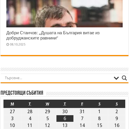
Добри Станчов: „Душата на България витае из
добруджанските равнини“
08.10.2025
Предстоящи събития
M
T
W
T
F
S
S
27
28
29
30
31
1
2
3
4
5
6
7
8
9
10
11
12
13
14
15
16