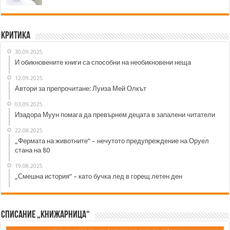
Критика
30.09.2025
И обикновените книги са способни на необикновени неща
12.09.2025
Автори за препрочитане: Луиза Мей Олкът
03.09.2025
Изадора Муун помага да превърнем децата в запалени читатели
22.08.2025
„Фермата на животните“ – нечутото предупреждение на Оруел
стана на 80
19.08.2025
„Смешна история“ – като бучка лед в горещ летен ден
Списание „Книжарница“