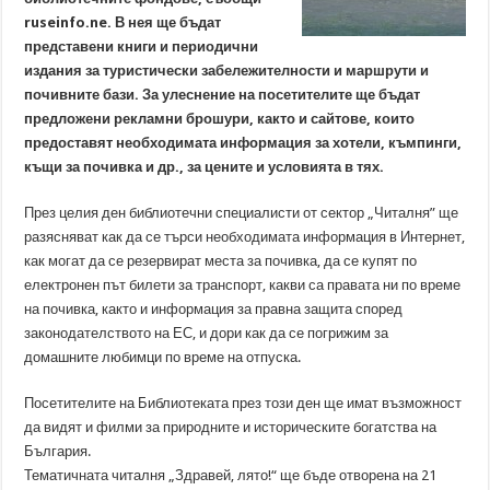
ruseinfo.ne. В нея ще бъдат
представени книги и периодични
издания за туристически забележителности и маршрути и
почивните бази. За улеснение на посетителите ще бъдат
предложени рекламни брошури, както и сайтове, които
предоставят необходимата информация за хотели, къмпинги,
къщи за почивка и др., за цените и условията в тях.
През целия ден библиотечни специалисти от сектор „Читалня” ще
разясняват как да се търси необходимата информация в Интернет,
как могат да се резервират места за почивка, да се купят по
електронен път билети за транспорт, какви са правата ни по време
на почивка, както и информация за правна защита според
законодателството на ЕС, и дори как да се погрижим за
домашните любимци по време на отпуска.
Посетителите на Библиотеката през този ден ще имат възможност
да видят и филми за природните и историческите богатства на
България.
Тематичната читалня „Здравей, лято!“ ще бъде отворена на 21