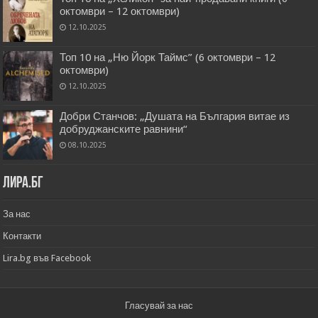
октомври – 12 октомври)
12.10.2025
Топ 10 на „Ню Йорк Таймс” (6 октомври – 12
октомври)
12.10.2025
Добри Станчов: „Душата на България витае из
добруджанските равнини“
08.10.2025
Лира.бг
За нас
Контакти
Lira.bg във Facebook
Гласувай за нас