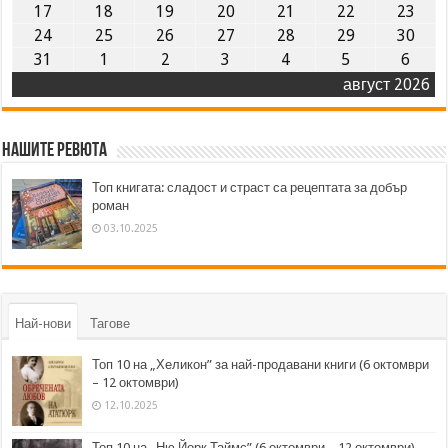
17
18
19
20
21
22
23
24
25
26
27
28
29
30
31
1
2
3
4
5
6
август 2026
Нашите ревюта
Топ книгата: сладост и страст са рецептата за добър
роман
03.10.2025
Най-нови
Тагове
Топ 10 на „Хеликон” за най-продавани книги (6 октомври
– 12 октомври)
12.10.2025
Топ 10 на „Ню Йорк Таймс” (6 октомври – 12 октомври)