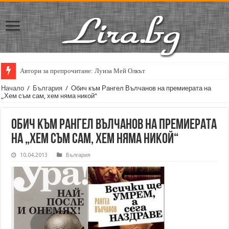
Автори за препрочитане: Луиза Мей Олкът
Кирил Кадийски: „Плачът на големия поет винаги е и сила, и съпричаст
Начало
/
България
/
Обич към Рангел Вълчанов на премиерата на
„Хем съм сам, хем няма никой“
Обич към Рангел Вълчанов на премиерата
на „Хем съм сам, хем няма никой“
10.04.2013
България