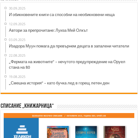
30.09.2025
И обикновените книги са способни на необикновени неща
12.09.2025
Автори за препрочитане: Луиза Мей Олкът
03.09.2025
Изадора Муун помага да превърнем децата в запалени читатели
22.08.2025
„Фермата на животните“ – нечутото предупреждение на Оруел
стана на 80
19.08.2025
„Смешна история“ – като бучка лед в горещ летен ден
Списание „Книжарница“