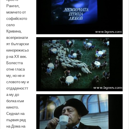
Рангел,
момчето от
софийското
село
Кривина,
всепризнати
ят български
кинорежисьо
р на ХХ век.
Болестта
отне гласа
му, но не и
словото му и
отдаденостт
а му до
болка към
киното.
Седнал на
първия ред
на Дома на