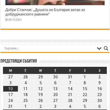
Добри Станчов: „Душата на България витае из
добруджанските равнини“
08.10.2025
Предстоящи събития
M
T
W
T
F
S
S
27
28
29
30
31
1
2
3
4
5
6
7
8
9
10
11
12
13
14
15
16
17
18
19
20
21
22
23
24
25
26
27
28
29
30
31
1
2
3
4
5
6