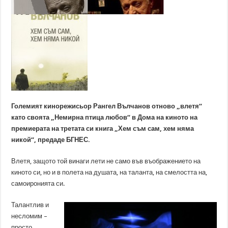
Големият кинорежисьор Рангел Вълчанов отново „влетя“
като своята „Немирна птица любов“ в Дома на киното на
премиерата на третата си книга „Хем съм сам, хем няма
никой“, предаде БГНЕС.
Влетя, защото той винаги лети не само във въображението на
киното си, но и в полета на душата, на таланта, на смелостта на,
самоиронията си.
Талантлив и
несломим –
просто