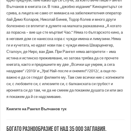
едно предчувствие какво ще се случи, за което вече пише Рангел
Вълчанов в книгата си. В това „джобно издание“ Киноцентърът се
срива, а лицата не само от миманса на забележителния оператор
бай Димо Коларов, Николай Бинев, Тодор Колев и много други
болезнено се вплитат в думите на малката разказвачка „А когато
аз порасна – вие ще сте мъртви! Чао.“ Няма го българското кино, а
в неговия дом се нанесоха хора с чужди имена и лимузини. Няма
ги и кучетата, но идват нови пак с чужди имена Шварценегер,
Сталоун, де Ниро, ван Дам. При Рангел няма авторитети – има
истина и истинско преживяване, но затова трябва да се прочете
книгата, както и предишните му две „Всички ще умрем, а сега
наздраве“ /2010/ и „Ура! Най-после и онемях!“/2012/, а още по-
важно е да се гледат филмите му. Там сме всички ние с копнежите
си, с любовите си, с илюзиите си, с балканската си грубост и
иронията си до там, че да не смеем да покажем душата си или ако
я покажем да й се надсмиваме.
Книгите на Рангел Вълчанов
тук
Богато разнообразие от над 35 000 заглавия.