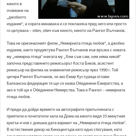
киното в
очакване на
„джобното
издание“, а хората минаваха и се покланяха пред него или просто
го целуваха – обич, обич към киното, киното на Рангел Вълчанов.
Това не оригиналният филм „Немирната птица любов“, а джобно
издание, както продиктува Рангел Вълчанов във връзка с новата
му „немирна птица“ книгата му „Хем съм сам, хем няма никой“
започна представянето режисьорът Коста Биков, асистент
режисьор на филма на знаменития режисьор през 1990 г. Той
цитира Рангел Вълчанов, че ако Емир Кустурица оглави
Балканска федерация тя ще се казва Обединени Емиратства, а
ако е той ще e Обединени Немирства. Това е Рангел – немирната
птица любов.
И преди да дойде времето на автографите препълнената с
приятели и почитатели зала на Дома на киното видя 35 минутния
кратък и нов с днешна дата вариант на „Немирната птица любов“.
В естествения декор на Киноцентъра като едно сбогуване, като