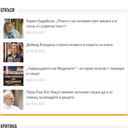
Откъси
Кирил Кадийски: „Плачът на големия поет винаги е и
сила, и съпричастност“
01.09.2025
Дейвид Балдачи стреля на месо в новата си книга
18.07.2025
„Завръщането на Медичите“ – история за власт, поквара
и смърт
08.07.2025
Папа Лъв XIV: Изкуственият интелект може да е от
помощ за младите и децата
04.07.2025
Критика