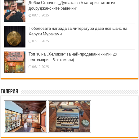
Добри Станчов: „Душата на България витае из
добруджанските равнини“
08.10.2025
Нобеловата награда за литература дава нов шанс на
Харуки Мураками
07.10.2025
Топ 10 на „Хеликон” за най-продавани книги (29
септември – 5 октомври)
06.10.2025
Галерия