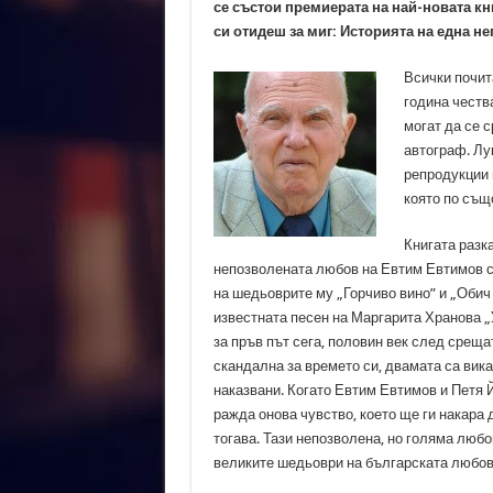
се състои премиерата на най-новата кн
си отидеш за миг: Историята на една н
Всички почита
година честв
могат да се с
автограф. Лу
репродукции 
която по същ
Книгата разк
непозволената любов на Евтим Евтимов с
на шедьоврите му „Горчиво вино” и „Обич з
известната песен на Маргарита Хранова „
за пръв път сега, половин век след среща
скандална за времето си, двамата са вика
наказвани. Когато Евтим Евтимов и Петя Й
ражда онова чувство, което ще ги накара
тогава. Тази непозволена, но голяма любо
великите шедьоври на българската любов