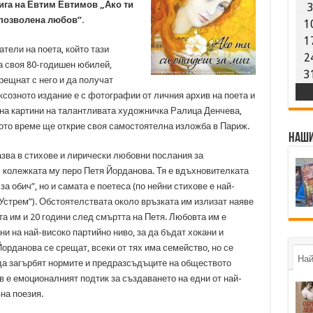
ига на Евтим Евтимов „Ако ти
епозволена любов”.
1
1
тели на поета, който тази
2
а своя 80-годишен юбилей,
3
рещнат с него и да получат
ксозното издание е с фотографии от личния архив на поета и
на картини на талантливата художничка Ралица Денчева,
ото време ще открие своя самостоятелна изложба в Париж.
Наши
азва в стихове и лирически любовни послания за
 колежката му перо Петя Йорданова. Тя е вдъхновителката
а обич”, но и самата е поетеса (по нейни стихове е най-
Устрем”). Обстоятелствата около връзката им излизат наяве
та им и 20 години след смъртта на Петя. Любовта им е
ни на най-високо партийно ниво, за да бъдат хокани и
орданова се срещат, всеки от тях има семейство, но се
Най
 да загърбят нормите и предразсъдъците на обществото
в е емоционалният подтик за създаването на едни от най-
на поезия.