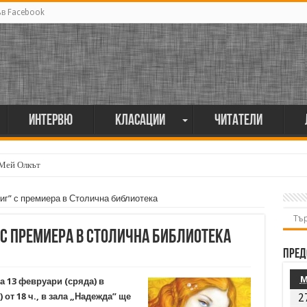
ъв Facebook
Интервю
Класации
Читатели
 Мей Олкът
миг” с премиера в Столична библиотека
” с премиера в Столична библиотека
Пред
а 13 февруари (сряда) в
от 18 ч., в зала „Надежда” ще
2