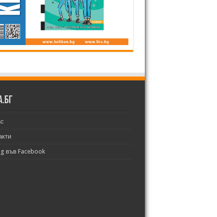
а.бг
ас
акти
bg във Facebook