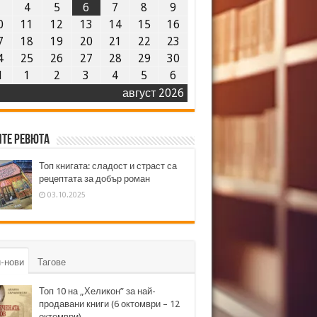
3
4
5
6
7
8
9
0
11
12
13
14
15
16
7
18
19
20
21
22
23
4
25
26
27
28
29
30
1
1
2
3
4
5
6
август 2026
те ревюта
Топ книгата: сладост и страст са
рецептата за добър роман
03.10.2025
-нови
Тагове
Топ 10 на „Хеликон” за най-
продавани книги (6 октомври – 12
октомври)