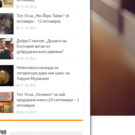
12.10.2025
Топ 10 на „Ню Йорк Таймс” (6
октомври – 12 октомври)
12.10.2025
Добри Станчов: „Душата на
България витае из
добруджанските равнини“
08.10.2025
Нобеловата награда за
литература дава нов шанс на
Харуки Мураками
07.10.2025
Топ 10 на „Хеликон” за най-
продавани книги (29 септември – 5
октомври)
06.10.2025
рия