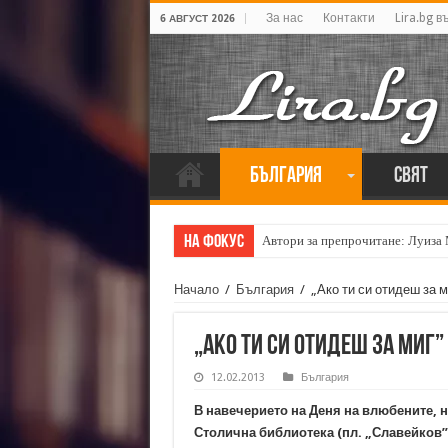
За нас
Контакти
Lira.bg в
6 АВГУСТ 2026
България
Свят
На фокус
Автори за препрочитане: Луиза
Начало
/
България
/
„Ако ти си отидеш за 
„Ако ти си отидеш за миг
12.02.2013
България
В навечерието на Деня на влюбените, н
Столична библиотека (пл. „Славейков”) 