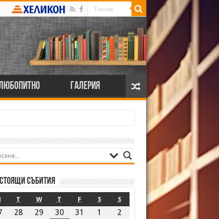
Любопитно
Галерия
стоящи събития
M
T
W
T
F
S
S
7
28
29
30
31
1
2