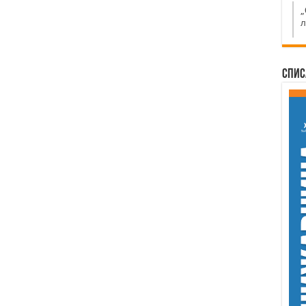
„
л
Спис