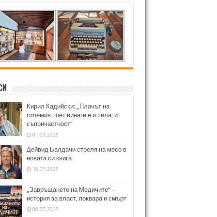
си
Кирил Кадийски: „Плачът на
големия поет винаги е и сила, и
съпричастност“
01.09.2025
Дейвид Балдачи стреля на месо в
новата си книга
18.07.2025
„Завръщането на Медичите“ –
история за власт, поквара и смърт
08.07.2025