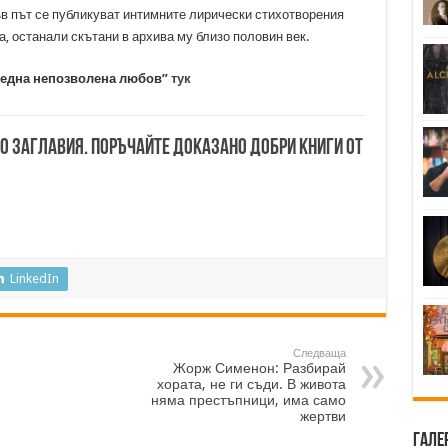
ръв път се публикуват интимните лирически стихотворения
 останали скътани в архива му близо половин век.
а една непозволена любов”
тук
00 заглавия. Поръчайте доказано добри книги от
LinkedIn
Следваща
Жорж Сименон: Разбирай
хората, не ги съди. В живота
няма престъпници, има само
жертви
Гале