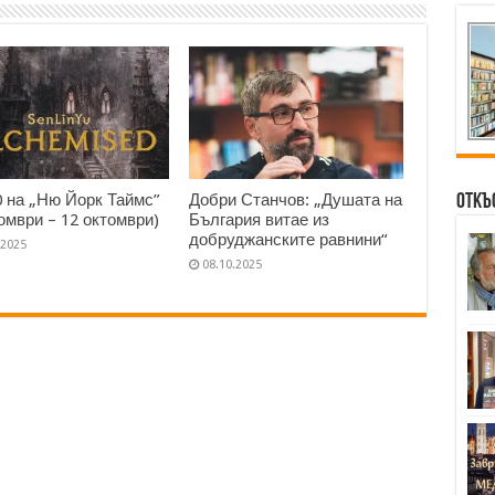
0 на „Ню Йорк Таймс”
Добри Станчов: „Душата на
Откъ
томври – 12 октомври)
България витае из
добруджанските равнини“
.2025
08.10.2025