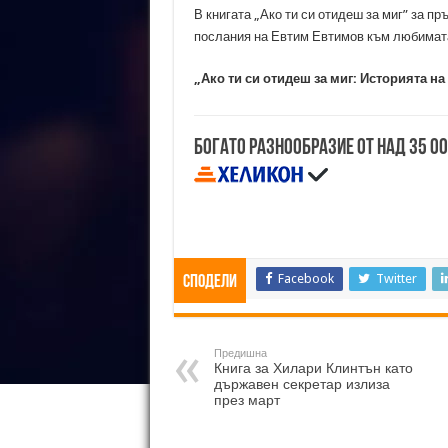
В книгата „Ако ти си отидеш за миг” за п
послания на Евтим Евтимов към любимата,
„Ако ти си отидеш за миг: Историята н
Богато разнообразие от над 35 0
Facebook
Twitter
Сподели
Предишна
Книга за Хилари Клинтън като
държавен секретар излиза
през март