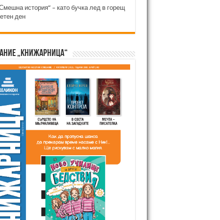
Смешна история“ – като бучка лед в горещ
етен ден
ание „Книжарница“