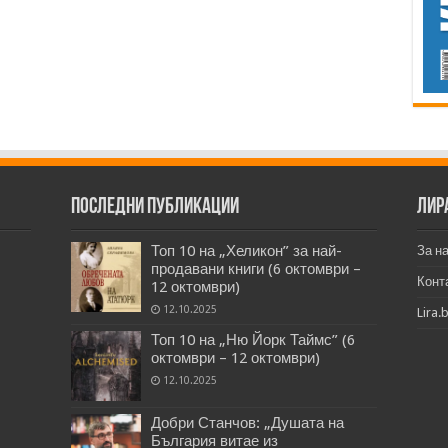
Последни публикации
Лир
Топ 10 на „Хеликон” за най-
За н
продавани книги (6 октомври –
Конт
12 октомври)
12.10.2025
Lira.
Топ 10 на „Ню Йорк Таймс” (6
октомври – 12 октомври)
12.10.2025
Добри Станчов: „Душата на
България витае из