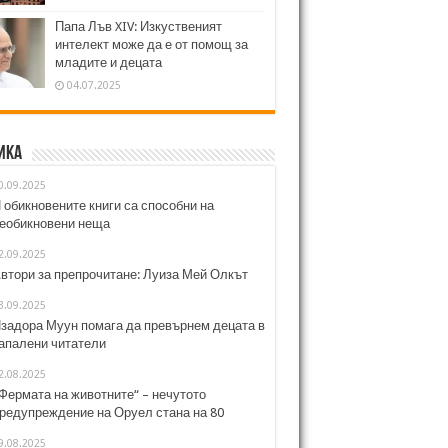
Папа Лъв XIV: Изкуственият
интелект може да е от помощ за
младите и децата
04.07.2025
ика
0.09.2025
 обикновените книги са способни на
еобикновени неща
2.09.2025
втори за препрочитане: Луиза Мей Олкът
3.09.2025
задора Муун помага да превърнем децата в
апалени читатели
2.08.2025
Фермата на животните“ – нечутото
редупреждение на Оруел стана на 80
9.08.2025