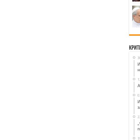
Крит
3
И
н
1
А
0
И
з
2
„
п
1