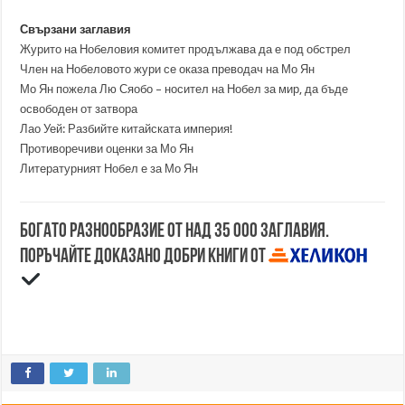
Свързани заглавия
Журито на Нобеловия комитет продължава да е под обстрел
Член на Нобеловото жури се оказа преводач на Мо Ян
Мо Ян пожела Лю Сяобо – носител на Нобел за мир, да бъде
освободен от затвора
Лао Уей: Разбийте китайската империя!
Противоречиви оценки за Мо Ян
Литературният Нобел е за Мо Ян
Богато разнообразие от над 35 000 заглавия.
Поръчайте доказано добри книги от