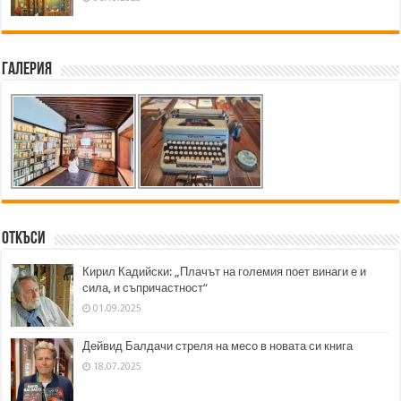
Галерия
Откъси
Кирил Кадийски: „Плачът на големия поет винаги е и
сила, и съпричастност“
01.09.2025
Дейвид Балдачи стреля на месо в новата си книга
18.07.2025