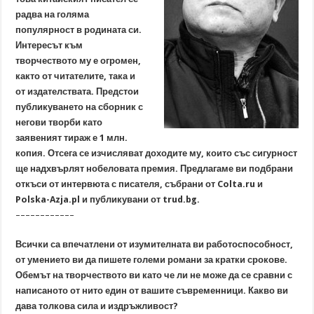
радва на голяма
популярност в родината си.
Интересът към
творчеството му е огромен,
както от читателите, така и
от издателствата. Предстои
публикуването на сборник с
негови творби като
заявеният тираж е 1 млн.
копия. Отсега се изчисляват доходите му, които със сигурност
ще надхвърлят нобеловата премия. Предлагаме ви подбрани
откъси от интервюта с писателя, събрани от Colta.ru и
Polska-Azja.pl и публикувани от trud.bg.
––––––––––––
Всички са впечатлени от изумителната ви работоспособност,
от умението ви да пишете големи романи за кратки срокове.
Обемът на творчеството ви като че ли не може да се сравни с
написаното от нито един от вашите съвременници. Какво ви
дава толкова сила и издръжливост?