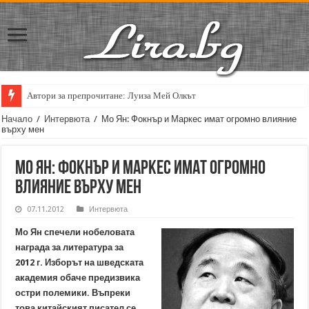
Автори за препрочитане: Луиза Мей Олкът
Кирил Кадийски: „Плачът на големия поет винаги е и сила, и съпричаст
Начало
/
Интервюта
/
Мо Ян: Фокнър и Маркес имат огромно влияние
върху мен
Мо Ян: Фокнър и Маркес имат огромно
влияние върху мен
07.11.2012
Интервюта
Мо Ян спечели нобеловата
награда за литература за
2012 г. Изборът на шведската
академия обаче предизвика
остри полемики. Въпреки
това китайският писател се