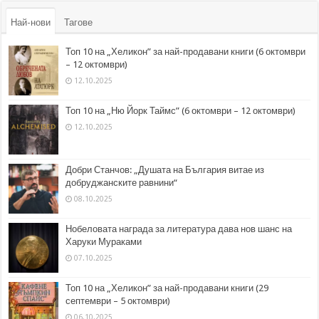
Най-нови
Тагове
Топ 10 на „Хеликон” за най-продавани книги (6 октомври
– 12 октомври)
12.10.2025
Топ 10 на „Ню Йорк Таймс” (6 октомври – 12 октомври)
12.10.2025
Добри Станчов: „Душата на България витае из
добруджанските равнини“
08.10.2025
Нобеловата награда за литература дава нов шанс на
Харуки Мураками
07.10.2025
Топ 10 на „Хеликон” за най-продавани книги (29
септември – 5 октомври)
06.10.2025