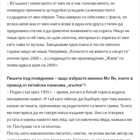
– Всъщност написаното от мен не е чак толкова много, но
очевидно причината за подобно усещане са множеството
създадени от мен образи. Това навярно се обяснява с факта, че
всяка написана от мен книга може в една или друга степен да
предизвика отклик и да привлече вниманието на хората. Нищо не
пиша просто ей така, но щом започна, материалът изригва от мен
като лава от вулкан. Завършвам една книга и после няколко
години нищо не пиша. Например „Колелото на живота и смъртта“
излезе през 2006 г., а следващото ми произведение „Жаба“ се
появи едва в края на 2009 г.
Пишете под псевдоним – защо избрахте именно Мо Ян, което в
превод от китайски означава „мълчи“?
– Роден съм през 1955 г. – време, когато в Китай хората водеха
ненормален живот. И тъй като обичах да бърборя, при това винаги
казвах истината, причинявах на родителите си много грижи. Те все
ми повтаряха да не говоря извън къщния праг. Ако си отвориш
устата и кажеш каквото мислиш, ще си навлечеш беда, казваха ми
те. Послушах ги и си мълчах.
После, като новоизлюпен писател, смятах, че всеки велик автор на