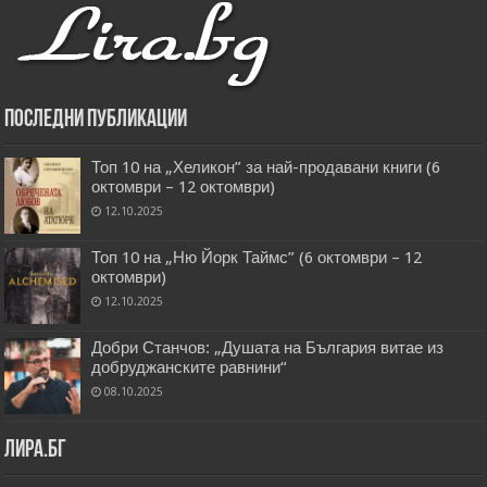
Последни публикации
Топ 10 на „Хеликон” за най-продавани книги (6
октомври – 12 октомври)
12.10.2025
Топ 10 на „Ню Йорк Таймс” (6 октомври – 12
октомври)
12.10.2025
Добри Станчов: „Душата на България витае из
добруджанските равнини“
08.10.2025
Лира.бг