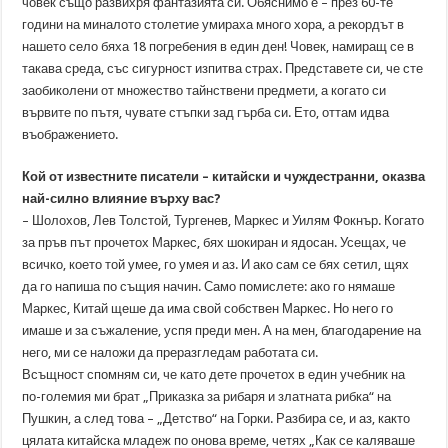
човек също развихря фантазията си. Обяснимо е – през 60-те
години на миналото столетие умираха много хора, а рекордът в
нашето село бяха 18 погребения в един ден! Човек, намиращ се в
такава среда, със сигурност изпитва страх. Представете си, че сте
заобиколени от множество тайнствени предмети, а когато си
вървите по пътя, чувате стъпки зад гърба си. Ето, оттам идва
въображението.
Кой от известните писатели – китайски и чуждестранни, оказва
най-силно влияние върху вас?
– Шолохов, Лев Толстой, Тургенев, Маркес и Уилям Фокнър. Когато
за пръв път прочетох Маркес, бях шокиран и ядосан. Усещах, че
всичко, което той умее, го умея и аз. И ако сам се бях сетил, щях
да го напиша по същия начин. Само помислете: ако го нямаше
Маркес, Китай щеше да има свой собствен Маркес. Но него го
имаше и за съжаление, успя преди мен. А на мен, благодарение на
него, ми се наложи да преразгледам работата си.
Всъщност спомням си, че като дете прочетох в един учебник на
по-големия ми брат „Приказка за рибаря и златната рибка“ на
Пушкин, а след това – „Детство“ на Горки. Разбира се, и аз, както
цялата китайска младеж по онова време, четях „Как се каляваше