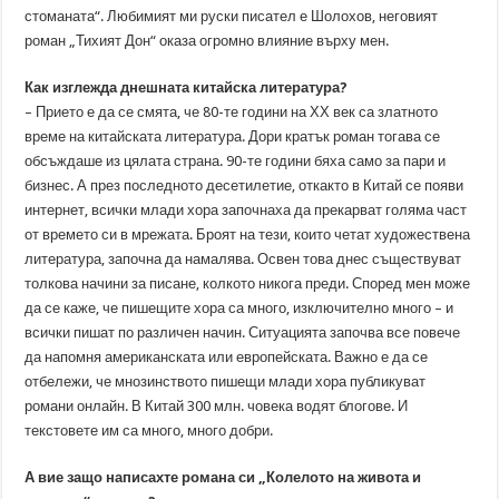
стоманата“. Любимият ми руски писател е Шолохов, неговият
роман „Тихият Дон“ оказа огромно влияние върху мен.
Как изглежда днешната китайска литература?
– Прието е да се смята, че 80-те години на ХХ век са златното
време на китайската литература. Дори кратък роман тогава се
обсъждаше из цялата страна. 90-те години бяха само за пари и
бизнес. А през последното десетилетие, откакто в Китай се появи
интернет, всички млади хора започнаха да прекарват голяма част
от времето си в мрежата. Броят на тези, които четат художествена
литература, започна да намалява. Освен това днес съществуват
толкова начини за писане, колкото никога преди. Според мен може
да се каже, че пишещите хора са много, изключително много – и
всички пишат по различен начин. Ситуацията започва все повече
да напомня американската или европейската. Важно е да се
отбележи, че мнозинството пишещи млади хора публикуват
романи онлайн. В Китай 300 млн. човека водят блогове. И
текстовете им са много, много добри.
А вие защо написахте романа си „Колелото на живота и