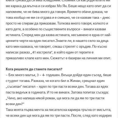
книги трябва да си има псевдоним. Спомних си как родителите ми
ме караха да мълча и си избрах Мо Ян. Беше нещо като опит да си
напомням, че не бива много да говоря. Времето обаче доказа, че
това изобщо не ми се отдава и е смешно, че се казвам така – днес
просто не спирам да приказвам. Толкова много говоря, колкото и
като дете, а особено по съществените въпроси – винаги казвам
истината. Според мен да казва истината, несъмнено е една от най-
ценните черти на един писател.Знаете ли, в нашето село за деца
като мен казваха, че говорят, сякаш стрелят с оръдие. По-късно
написах разказ „41 изстрела“, в който един от героите е
приказливо хлапе като мен. Сюжетът е базиран на личния ми опит.
Кога решихте да станете писател?
– Бях много малък, 3 – 4- годишен. Вкъщи дойде един съсед, беше
студент тогава. Разказа, че когато бил в Жинан, срещнал един
„съсипан“ писател – ядял по три пасти всеки ден. Тогава аз ядях
паста веднъж в годината. И то не винаги. Затова попитах съседа:
„Чичо, ако напиша някой роман, ще мога ли да ям по три пасти
всеки ден?“
Така моята първа мечта за писателска кариера тръгна от мисълта,
че всеки ден ще мога да ям по три пасти. После, след като издирих