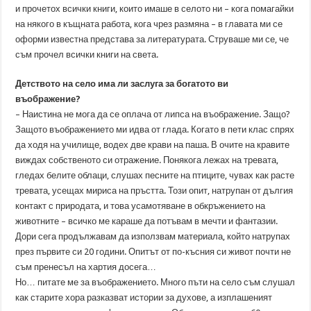
и прочетох всички книги, които имаше в селото ни – кога помагайки
на някого в къщната работа, кога чрез размяна – в главата ми се
оформи известна представа за литературата. Струваше ми се, че
съм прочел всички книги на света.
Детството на село има ли заслуга за богатото ви
въображение?
– Наистина не мога да се оплача от липса на въображение. Защо?
Защото въображението ми идва от глада. Когато в пети клас спрях
да ходя на училище, водех две крави на паша. В очите на кравите
виждах собственото си отражение. Понякога лежах на тревата,
гледах белите облаци, слушах песните на птиците, чувах как расте
тревата, усещах мириса на пръстта. Този опит, натрупан от дългия
контакт с природата, и това усамотяване в обкръжението на
животните – всичко ме караше да потъвам в мечти и фантазии.
Дори сега продължавам да използвам материала, който натрупах
през първите си 20 години. Опитът от по-късния си живот почти не
съм пренесъл на хартия досега…
Но… питате ме за въображението. Много пъти на село съм слушал
как старите хора разказват истории за духове, а изплашеният