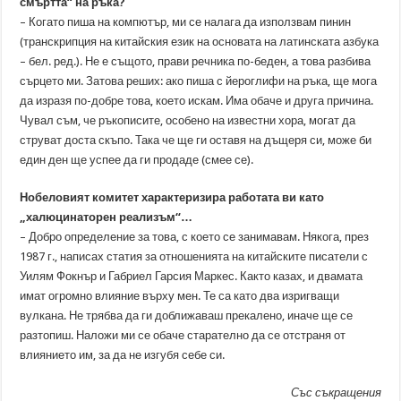
смъртта“ на ръка?
– Когато пиша на компютър, ми се налага да използвам пинин
(транскрипция на китайския език на основата на латинската азбука
– бел. ред.). Не е същото, прави речника по-беден, а това разбива
сърцето ми. Затова реших: ако пиша с йероглифи на ръка, ще мога
да изразя по-добре това, което искам. Има обаче и друга причина.
Чувал съм, че ръкописите, особено на известни хора, могат да
струват доста скъпо. Така че ще ги оставя на дъщеря си, може би
един ден ще успее да ги продаде (смее се).
Нобеловият комитет характеризира работата ви като
„халюцинаторен реализъм“…
– Добро определение за това, с което се занимавам. Някога, през
1987 г., написах статия за отношенията на китайските писатели с
Уилям Фокнър и Габриел Гарсия Маркес. Както казах, и двамата
имат огромно влияние върху мен. Те са като два изригващи
вулкана. Не трябва да ги доближаваш прекалено, иначе ще се
разтопиш. Наложи ми се обаче старателно да се отстраня от
влиянието им, за да не изгубя себе си.
Със съкращения