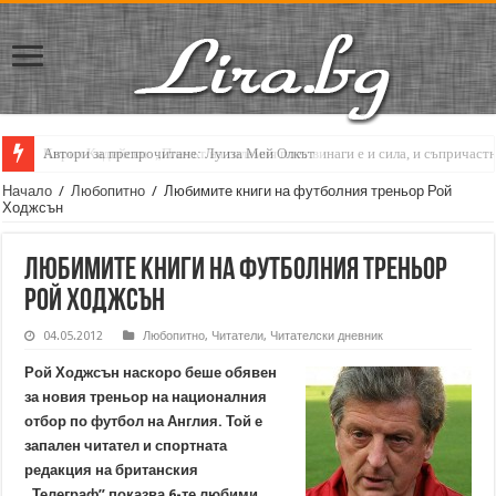
Автори за препрочитане: Луиза Мей Олкът
Кирил Кадийски: „Плачът на големия поет винаги е и сила, и съпричаст
Начало
/
Любопитно
/
Любимите книги на футболния треньор Рой
Ходжсън
Любимите книги на футболния треньор
Рой Ходжсън
04.05.2012
Любопитно
,
Читатели
,
Читателски дневник
Рой Ходжсън наскоро беше обявен
за новия треньор на националния
отбор по футбол на Англия. Той е
запален читател и спортната
редакция на британския
„Телеграф” показва 6-те любими