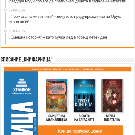
Изадора Муун помага да превърнем децата в запалени читатели
22.08.2025
„Фермата на животните“ – нечутото предупреждение на Оруел
стана на 80
19.08.2025
„Смешна история“ – като бучка лед в горещ летен ден
Списание „Книжарница“