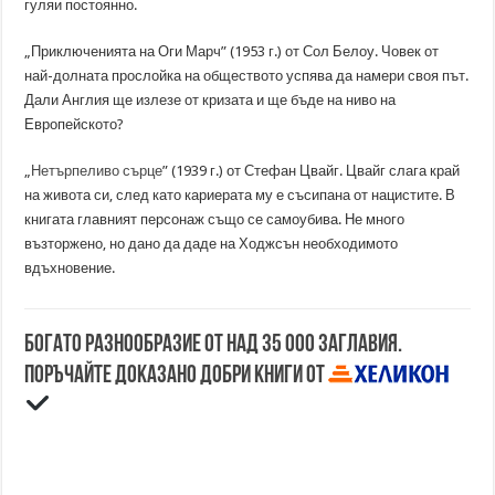
гуляи постоянно.
„Приключенията на Оги Марч” (1953 г.) от Сол Белоу. Човек от
най-долната прослойка на обществото успява да намери своя път.
Дали Англия ще излезе от кризата и ще бъде на ниво на
Европейското?
„
Нетърпеливо сърце
” (1939 г.) от Стефан Цвайг. Цвайг слага край
на живота си, след като кариерата му е съсипана от нацистите. В
книгата главният персонаж също се самоубива. Не много
възторжено, но дано да даде на Ходжсън необходимото
вдъхновение.
Богато разнообразие от над 35 000 заглавия.
Поръчайте доказано добри книги от