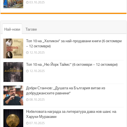
03.10.2025
Най-нови
Тагове
Топ 10 на „Хеликон” за най-продавани книги (6 октомври
– 12 октомври)
12.10.2025
Топ 10 на „Ню Йорк Таймс” (6 октомври – 12 октомври)
12.10.2025
Добри Станчов: „Душата на България витае из
добруджанските равнини“
08.10.2025
Нобеловата награда за литература дава нов шанс на
Харуки Мураками
07.10.2025