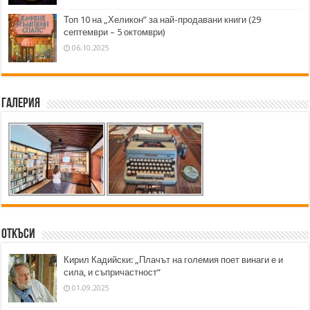
Топ 10 на „Хеликон” за най-продавани книги (29
септември – 5 октомври)
06.10.2025
Галерия
Откъси
Кирил Кадийски: „Плачът на големия поет винаги е и
сила, и съпричастност“
01.09.2025