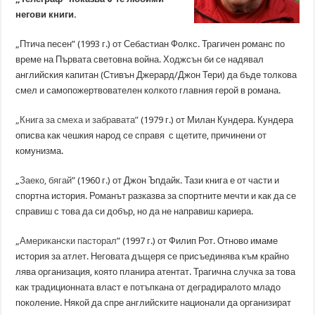
негови книги.
„Птича песен” (1993 г.) от Себастиан Фолкс. Трагичен романс по
време на Първата световна война. Ходжсън би се надявал
английския капитан (Стивън Джерард/Джон Тери) да бъде толкова
смел и самопожертвователен колкото главния герой в романа.
„Книга за смеха и забравата”
(1979 г.) от Милан Кундера. Кундера
описва как чешкия народ се справя с щетите, причинени от
комунизма.
„
Заеко, бягай
” (1960 г.) от Джон Ъпдайк. Тази книга е от части и
спортна история. Романът разказва за спортните мечти и как да се
справиш с това да си добър, но да не направиш кариера.
„
Американски пасторал
” (1997 г.) от Филип Рот. Отново имаме
история за атлет. Неговата дъщеря се присъединява към крайно
лява организация, която планира атентат. Трагична случка за това
как традиционната власт е потъпкана от деградиралото младо
поколение. Някой да спре английските национали да организират