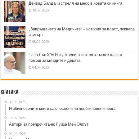
Дейвид Балдачи стреля на месо в новата си книга
18.07.2025
„Завръщането на Медичите“ – история за власт, поквара
и смърт
08.07.2025
Папа Лъв XIV: Изкуственият интелект може да е от
помощ за младите и децата
04.07.2025
Критика
30.09.2025
И обикновените книги са способни на необикновени неща
12.09.2025
Автори за препрочитане: Луиза Мей Олкът
03.09.2025