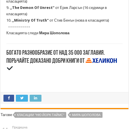
класацията)
9.
„The Demon Of Unrest“
от Ерик Ларсън (16 седмици в
класацията)
10.
„Ministry Of Truth“
от Стив Бенън (нова в класацията)
–––––––––––
Класацията следи
Мира Шополова
Богато разнообразие от над 35 000 заглавия.
Поръчайте доказано добри книги от
Тагове
КЛАСАЦИИ "НЮ ЙОРК ТАЙМС"
МИРА ШОПОЛОВА
Предишна