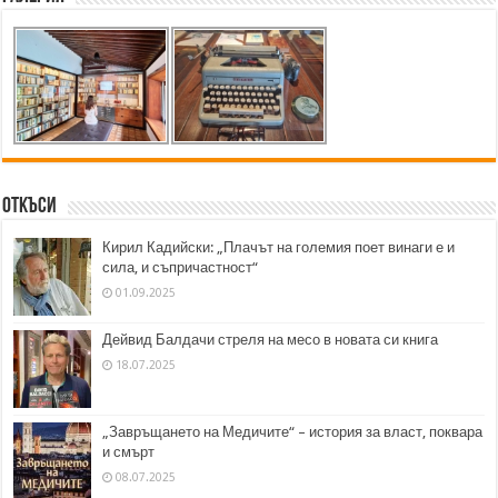
Откъси
Кирил Кадийски: „Плачът на големия поет винаги е и
сила, и съпричастност“
01.09.2025
Дейвид Балдачи стреля на месо в новата си книга
18.07.2025
„Завръщането на Медичите“ – история за власт, поквара
и смърт
08.07.2025