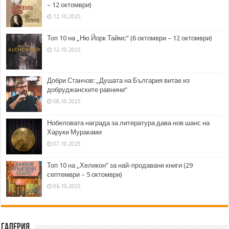
– 12 октомври)
12.10.2025
Топ 10 на „Ню Йорк Таймс” (6 октомври – 12 октомври)
12.10.2025
Добри Станчов: „Душата на България витае из
добруджанските равнини“
08.10.2025
Нобеловата награда за литература дава нов шанс на
Харуки Мураками
07.10.2025
Топ 10 на „Хеликон” за най-продавани книги (29
септември – 5 октомври)
06.10.2025
Галерия