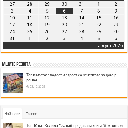
27
28
29
30
31
1
2
3
4
5
6
7
8
9
10
11
12
13
14
15
16
17
18
19
20
21
22
23
24
25
26
27
28
29
30
31
1
2
3
4
5
6
август 2026
Нашите ревюта
Топ книгата: сладост и страст са рецептата за добър
роман
03.10.2025
Най-нови
Тагове
Топ 10 на „Хеликон” за най-продавани книги (6 октомври