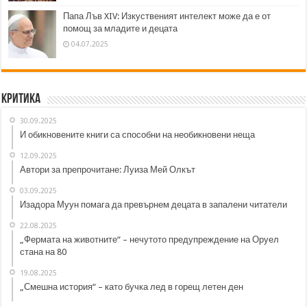
Папа Лъв XIV: Изкуственият интелект може да е от
помощ за младите и децата
04.07.2025
Критика
30.09.2025
И обикновените книги са способни на необикновени неща
12.09.2025
Автори за препрочитане: Луиза Мей Олкът
03.09.2025
Изадора Муун помага да превърнем децата в запалени читатели
22.08.2025
„Фермата на животните“ – нечутото предупреждение на Оруел
стана на 80
19.08.2025
„Смешна история“ – като бучка лед в горещ летен ден