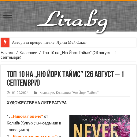
Автори за препрочитане: Луиза Мей Олкът
Начало
/
Класации
/
Топ 10 на „Ню Йорк Таймс” (26 август – 1
септември)
Топ 10 на „Ню Йорк Таймс” (26 август – 1
септември)
01.09.2024
Класации
,
Класации "Ню Йорк Таймс"
ХУДОЖЕСТВЕНА ЛИТЕРАТУРА
–––––––––––
1.
„Никога повече“
от
Колийн Хувър (134 седмици в
класацията)
2.
„Всичко започва с нас“
от