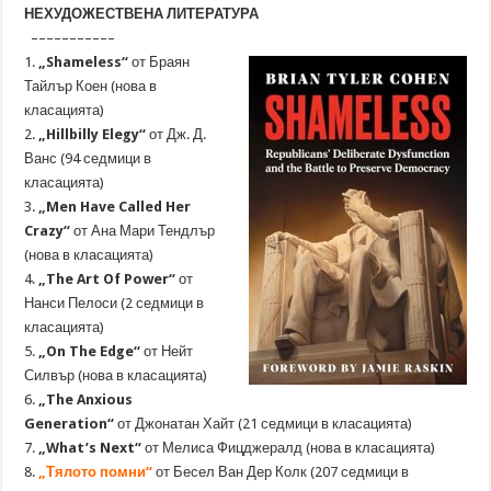
НЕХУДОЖЕСТВЕНА ЛИТЕРАТУРА
–––––––––––
1.
„Shameless“
от Браян
Тайлър Коен (нова в
класацията)
2.
„Hillbilly Elegy“
от Дж. Д.
Ванс (94 седмици в
класацията)
3.
„Men Have Called Her
Crazy“
от Ана Мари Тендлър
(нова в класацията)
4.
„The Art Of Power“
от
Нанси Пелоси (2 седмици в
класацията)
5.
„On The Edge“
от Нейт
Силвър (нова в класацията)
6.
„The Anxious
Generation“
от Джонатан Хайт (21 седмици в класацията)
7.
„What’s Next“
от Мелиса Фицджералд (нова в класацията)
8.
„Тялото помни“
от Бесел Ван Дер Колк (207 седмици в