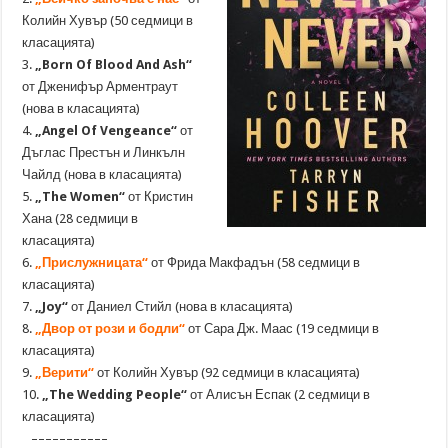
Колийн Хувър (50 седмици в
класацията)
3.
„Born Of Blood And Ash“
от Дженифър Арментраут
(нова в класацията)
4.
„Angel Of Vengeance“
от
Дъглас Престън и Линкълн
Чайлд (нова в класацията)
5.
„
The Women“
от Кристин
Хана (28 седмици в
класацията)
6.
„Прислужницата“
от Фрида Макфадън (58 седмици в
класацията)
7.
„Joy“
от Даниел Стийл (нова в класацията)
8.
„Двор от рози и бодли“
от Сара Дж. Маас (19 седмици в
класацията)
9.
„Верити“
от Колийн Хувър (92 седмици в класацията)
10.
„The Wedding People“
от Алисън Еспак (2 седмици в
класацията)
–––––––––––