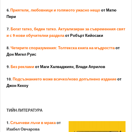
6
.
Приятели, любовници и голямото ужасно нещо
от Матю
Пери
7.
Богат татко, беден татко. Актуализиран за съвременния свят
и с 9 нови обучителни раздела
от Робърт Кийосаки
8.
Четирите споразумения: Толтекска книга на мъдростта
от
Дон Мигел Руис
9.
Без реклами
от Маги Халваджиян, Влади Априлов
10.
Подсъзнанието може всичко/ново допълнено издание
от
Джон Кехоу
ТИЙН ЛИТЕРАТУРА
1
.
Слънчеви лъчи в мрака
от
Изабел Овчарова