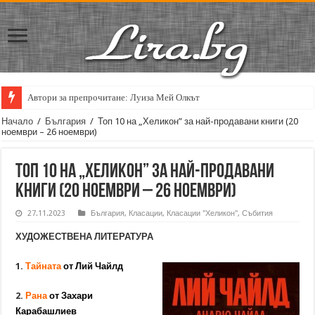
Автори за препрочитане: Луиза Мей Олкът
Кирил Кадийски: „Плачът на големия поет винаги е и сила, и съпричаст
Начало
/
България
/
Топ 10 на „Хеликон” за най-продавани книги (20
ноември – 26 ноември)
Топ 10 на „Хеликон” за най-продавани
книги (20 ноември – 26 ноември)
27.11.2023
България
,
Класации
,
Класации "Хеликон"
,
Събития
ХУДОЖЕСТВЕНА ЛИТЕРАТУРА
1.
Тайната
от Лий Чайлд
2.
Рана
от Захари
Карабашлиев