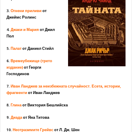
3.
Огнени приливи
от
Джеймс Ролинс
4.
Джаки и Мария
от Джил
Пол
5.
Палат
от Даниел Стийл
6.
Времеубежище (трето
издание)
от Георги
Господинов
7.
Иван Ланджев за неизбежната случайност. Есета, истории,
фрагменти
от Иван Ланджев
8.
Глина
от Виктория Бешлийска
9.
Диада
от Яна Титова
10.
Неотразимите Грейвс
от Л. Дж. Шен