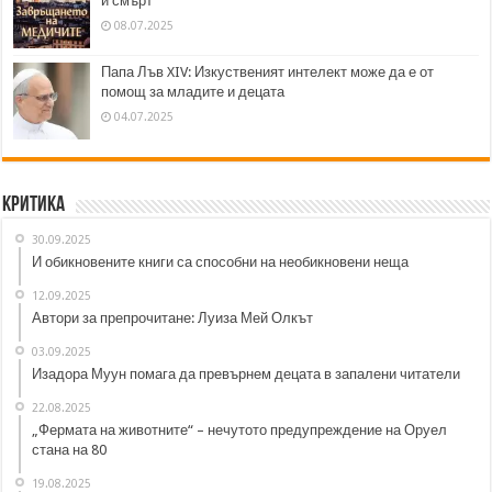
и смърт
08.07.2025
Папа Лъв XIV: Изкуственият интелект може да е от
помощ за младите и децата
04.07.2025
Критика
30.09.2025
И обикновените книги са способни на необикновени неща
12.09.2025
Автори за препрочитане: Луиза Мей Олкът
03.09.2025
Изадора Муун помага да превърнем децата в запалени читатели
22.08.2025
„Фермата на животните“ – нечутото предупреждение на Оруел
стана на 80
19.08.2025