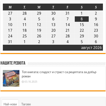
M
T
W
T
F
S
S
27
28
29
30
31
1
2
3
4
5
6
7
8
9
10
11
12
13
14
15
16
17
18
19
20
21
22
23
24
25
26
27
28
29
30
31
1
2
3
4
5
6
август 2026
Нашите ревюта
Топ книгата: сладост и страст са рецептата за добър
роман
03.10.2025
Най-нови
Тагове