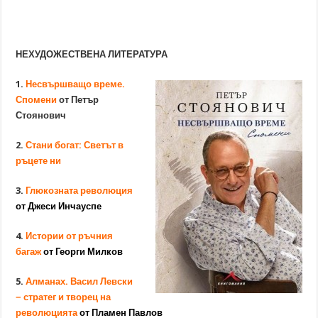
НЕХУДОЖЕСТВЕНА ЛИТЕРАТУРА
1.
Несвършващо време.
Спомени
от Петър
Стоянович
2.
Стани богат: Светът в
ръцете ни
3.
Глюкозната революция
от Джеси Инчауспе
4.
Истории от ръчния
багаж
от Георги Милков
5.
Алманах. Васил Левски
− стратег и творец на
революцията
от Пламен Павлов