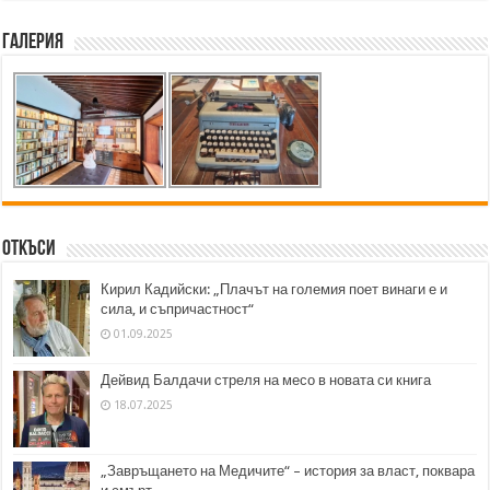
Галерия
Откъси
Кирил Кадийски: „Плачът на големия поет винаги е и
сила, и съпричастност“
01.09.2025
Дейвид Балдачи стреля на месо в новата си книга
18.07.2025
„Завръщането на Медичите“ – история за власт, поквара