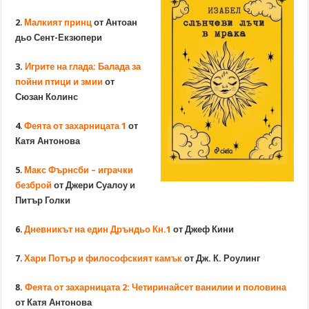
2
.
Малкият принц
от Антоан
дьо Сент-Екзюпери
3.
Игрите на глада: Балада за
пойни птици и змии
от
Сюзан Колинс
4
.
Феята от захарницата 1
от
Катя Антонова
5
.
Макс Фърнсби – играчки
безброй
от Джери Суалоу и
Питър Голки
6
.
Дневникът на един Дръндьо Кн.1
от Джеф Кини
7
.
Хари Потър и философският камък
от Дж. К. Роулинг
8.
Феята от захарницата 2: Четиринайсет ванилии и половина
от Катя Антонова