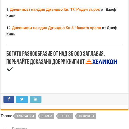
9
.
Дневникът на един Дръндьо Кн. 17: Роден за рок
от Джеф
Кини
10
.
Дневникът на един Дръндьо Кн.3: Чашата преля
от Джеф
Кини
Богато разнообразие от над 35 000 заглавия.
Поръчайте доказано добри книги от
Тагове
КЛАСАЦИИ
КНИГИ
ТОП 10
ХЕЛИКОН
Предишна