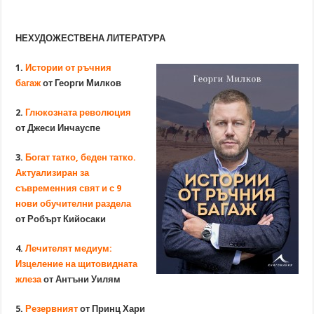
НЕХУДОЖЕСТВЕНА ЛИТЕРАТУРА
1.
Истории от ръчния
багаж
от Георги Милков
2.
Глюкозната революция
от Джеси Инчауспе
3.
Богат татко, беден татко.
Актуализиран за
съвременния свят и с 9
нови обучителни раздела
от Робърт Кийосаки
4.
Лечителят медиум:
Изцеление на щитовидната
жлеза
от Антъни Уилям
5.
Резервният
от Принц Хари