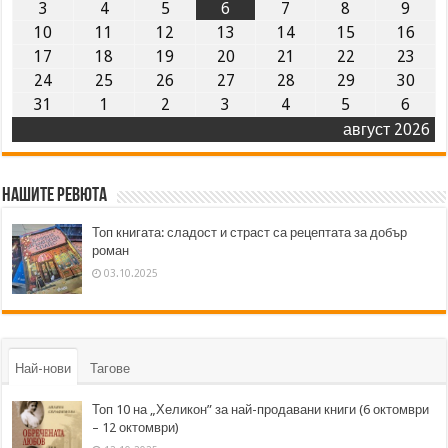
3
4
5
6
7
8
9
10
11
12
13
14
15
16
17
18
19
20
21
22
23
24
25
26
27
28
29
30
31
1
2
3
4
5
6
август 2026
Нашите ревюта
Топ книгата: сладост и страст са рецептата за добър
роман
03.10.2025
Най-нови
Тагове
Топ 10 на „Хеликон” за най-продавани книги (6 октомври
– 12 октомври)