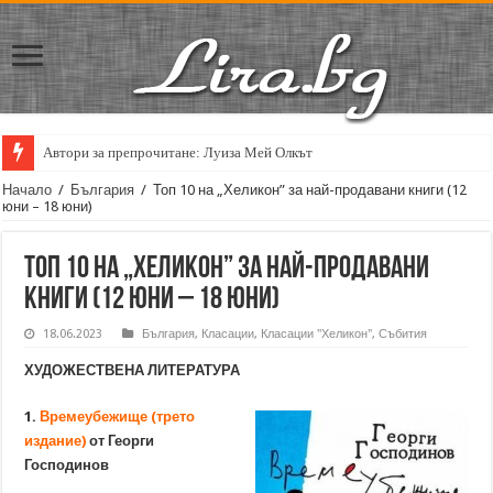
Автори за препрочитане: Луиза Мей Олкът
Кирил Кадийски: „Плачът на големия поет винаги е и сила, и съпричаст
Начало
/
България
/
Топ 10 на „Хеликон” за най-продавани книги (12
юни – 18 юни)
Топ 10 на „Хеликон” за най-продавани
книги (12 юни – 18 юни)
18.06.2023
България
,
Класации
,
Класации "Хеликон"
,
Събития
ХУДОЖЕСТВЕНА ЛИТЕРАТУРА
1.
Времеубежище (трето
издание)
от Георги
Господинов