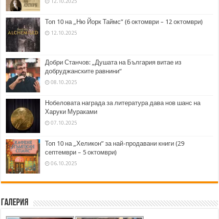
12.10.2025
Топ 10 на „Ню Йорк Таймс” (6 октомври – 12 октомври)
12.10.2025
Добри Станчов: „Душата на България витае из
добруджанските равнини“
08.10.2025
Нобеловата награда за литература дава нов шанс на
Харуки Мураками
07.10.2025
Топ 10 на „Хеликон” за най-продавани книги (29
септември – 5 октомври)
06.10.2025
Галерия