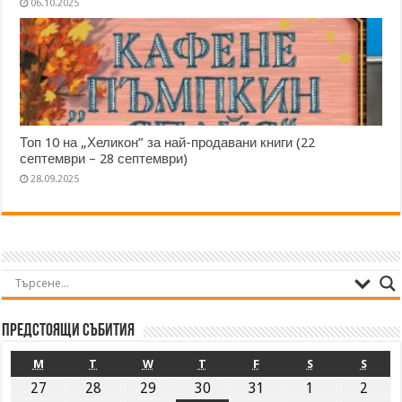
06.10.2025
Топ 10 на „Хеликон” за най-продавани книги (22
септември – 28 септември)
28.09.2025
Предстоящи събития
M
T
W
T
F
S
S
27
28
29
30
31
1
2