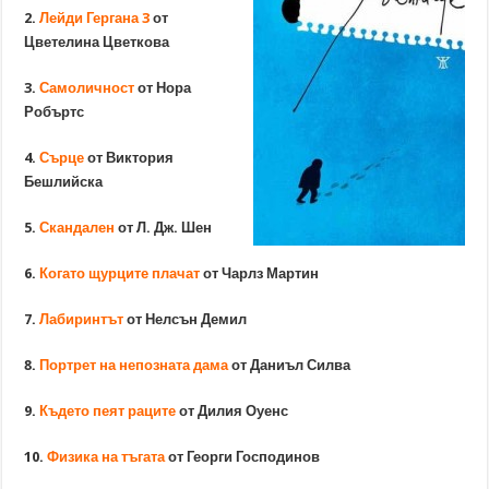
2.
Лейди Гергана 3
от
Цветелина Цветкова
3.
Самоличност
от Нора
Робъртс
4.
Сърце
от Виктория
Бешлийска
5.
Скандален
от Л. Дж. Шен
6.
Когато щурците плачат
от Чарлз Мартин
7.
Лабиринтът
от Нелсън Демил
8.
Портрет на непозната дама
от Даниъл Силва
9.
Където пеят раците
от Дилия Оуенс
10.
Физика на тъгата
от Георги Господинов