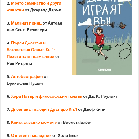
2.
Моето семейство и други
животни
от Джералд Даръл
3.
Малкият принц
от Антоан
дьо Сент−Екзюпери
4.
Пърси Джаксън и
боговете на Олимп Кн.1:
Похитителят на мълнии
от
Рик Риърдън
5.
Автобиография
от
Бранислав Нушич
6.
Хари Потър и философският камък
от Дж. К. Роулинг
7.
Дневникът на един Дръндьо Кн.1
от Джеф Кини
8.
Книга за всяко момиче
от Виолета Бабич
9.
Отнетият наследник
от Холи Блек