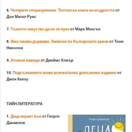
6.
Четирите споразумения: Толтекска книга на мъдростта
от
Дон Мигел Руис
7.
Тънкото изкуство да не ти пука
от Марк Менсън
8.
Има такава държава. Записки по българските кризи
от Тони
Николов
9.
Атомни навици
от Джеймс Клиър
10.
Подсъзнанието може всичко/ново допълнено издание
от
Джон Кехоу
ТИЙН ЛИТЕРАТУРА
1.
Деца играят вън
от Георги
Данаилов