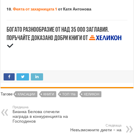
10.
Феята от захарницата 1
от Катя Антонова
Богато разнообразие от над 35 000 заглавия.
Поръчайте доказано добри книги от
Тагове
КЛАСАЦИИ
КНИГИ
ТОП 1№
ХЕЛИКОН
Предишна
Бианка Белова спечели
награда в конкуренцията на
Господинов
Следваща
Невъзможните диети – на