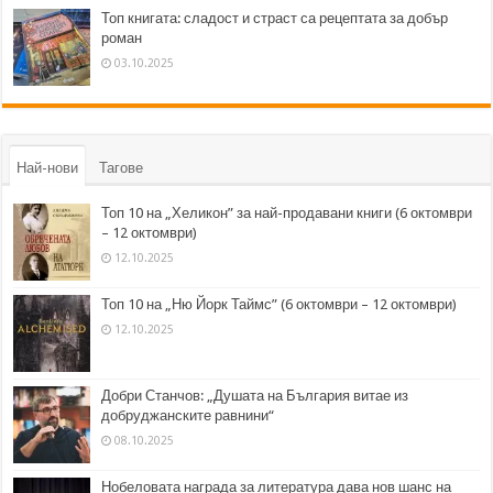
Топ книгата: сладост и страст са рецептата за добър
роман
03.10.2025
Най-нови
Тагове
Топ 10 на „Хеликон” за най-продавани книги (6 октомври
– 12 октомври)
12.10.2025
Топ 10 на „Ню Йорк Таймс” (6 октомври – 12 октомври)
12.10.2025
Добри Станчов: „Душата на България витае из
добруджанските равнини“
08.10.2025
Нобеловата награда за литература дава нов шанс на