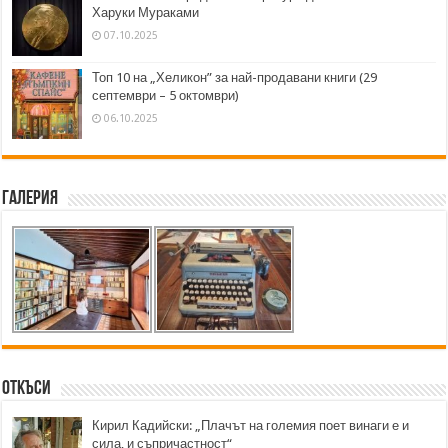
Харуки Мураками
07.10.2025
Топ 10 на „Хеликон” за най-продавани книги (29
септември – 5 октомври)
06.10.2025
Галерия
Откъси
Кирил Кадийски: „Плачът на големия поет винаги е и
сила, и съпричастност“