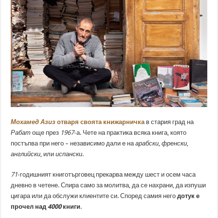
Мохамед Азиз
отваря своята книжарничка
в стария град на
Рабат
още през
1967
-а. Чете на практика всяка книга, която
постъпва при него – независимо дали е на
арабски
,
френски
,
английски
, или
испански
.
71
-годишният книготърговец прекарва между шест и осем часа
дневно в четене. Спира само за молитва, да се нахрани, да изпуши
цигара или да обслужи клиентите си. Според самия него
дотук е
прочел над
4000
книги
.