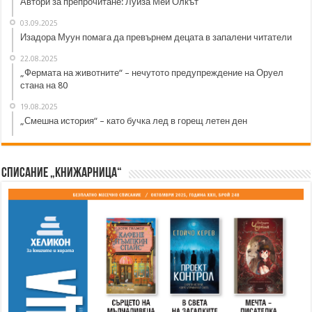
Автори за препрочитане: Луиза Мей Олкът
03.09.2025
Изадора Муун помага да превърнем децата в запалени читатели
22.08.2025
„Фермата на животните“ – нечутото предупреждение на Оруел
стана на 80
19.08.2025
„Смешна история“ – като бучка лед в горещ летен ден
Списание „Книжарница“