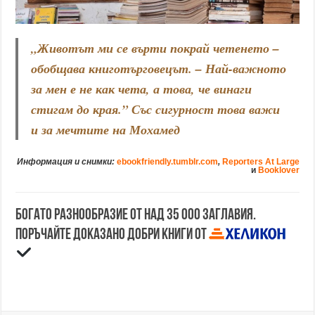
„
Животът ми се върти покрай четенето
–
обобщава книготърговецът. –
Най-важното
за мен е не как чета, а това, че винаги
стигам до края
.” Със сигурност това важи
и за мечтите на Мохамед
Информация и снимки:
ebookfriendly.tumblr.com
,
Reporters At Large
и
Booklover
Богато разнообразие от над 35 000 заглавия.
Поръчайте доказано добри книги от