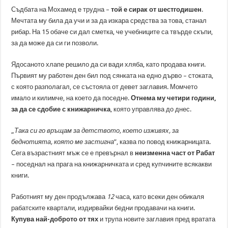
Съдбата на Мохамед е трудна –
той е сирак от шестгодишен
.
Мечтата му била да учи и за да изкара средства за това, станал
рибар. На 15 обаче си дал сметка, че учебниците са твърде скъпи,
за да може да си ги позволи.
Ядосаното хлапе решило да си вади хляба, като продава книги.
Първият му работен ден бил под сянката на едно дърво – стоката,
с която разполагал, се състояла от девет заглавия. Момчето
имало и килимче, на което да поседне.
Отнема му четири години,
за да се сдобие с книжарничка
, която управлява до днес.
„
Така си го връщам за детството, което изживях, за
беднотията, която ме застигна
”, казва по повод книжарницата.
Сега възрастният мъж се е превърнал в
неизменна част от Рабат
– поседнал на прага на книжарничката и сред купчините всякакви
книги.
Работният му ден продължава
12
часа, като всеки ден обикаля
рабатските квартали, издирвайки бедни продавачи на книги.
Купува най-доброто от тях
и трупа новите заглавия пред вратата