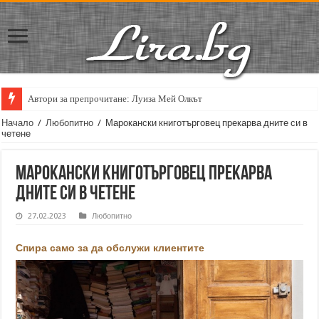
Автори за препрочитане: Луиза Мей Олкът
Начало
/
Любопитно
/
Марокански книготърговец прекарва дните си в
четене
Марокански книготърговец прекарва
дните си в четене
27.02.2023
Любопитно
Спира само за да обслужи клиентите