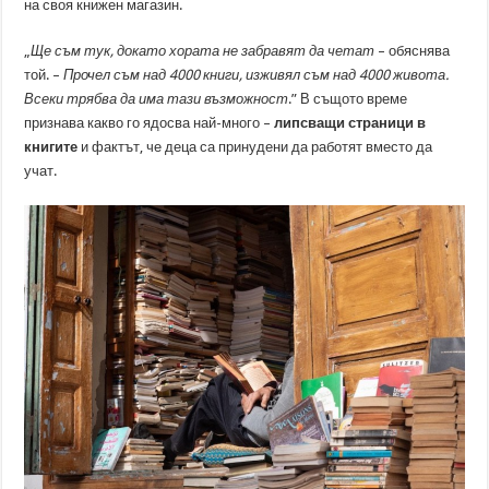
на своя книжен магазин.
„
Ще съм тук, докато хората не забравят да четат
– обяснява
той. –
Прочел съм над 4000 книги, изживял съм над 4000 живота.
Всеки трябва да има тази възможност
.” В същото време
признава какво го ядосва най-много –
липсващи страници в
книгите
и фактът, че деца са принудени да работят вместо да
учат.