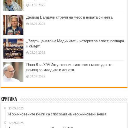
01.09.2025
Дейвид Балдачи стреля на месо в новата си книга
18.07.2025
„Завръщането на Медичите“ – история за власт, поквара
и смърт
08.07.2025
Папа Лъв XIV: Изкуственият интелект може да е от
помощ за младите и децата
04.07.2025
Критика
30.09.2025
И обикновените книги са способни на необикновени неща
12.09.2025