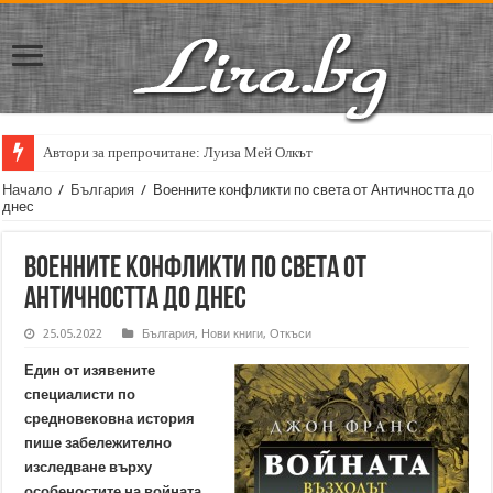
Автори за препрочитане: Луиза Мей Олкът
Начало
/
България
/
Военните конфликти по света от Античността до
днес
Военните конфликти по света от
Античността до днес
25.05.2022
България
,
Нови книги
,
Откъси
Един от изявените
специалисти по
средновековна история
пише забележително
изследване върху
особеностите на войната