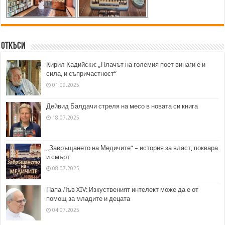
Откъси
Кирил Кадийски: „Плачът на големия поет винаги е и
сила, и съпричастност“
01.09.2025
Дейвид Балдачи стреля на месо в новата си книга
18.07.2025
„Завръщането на Медичите“ – история за власт, поквара
и смърт
08.07.2025
Папа Лъв XIV: Изкуственият интелект може да е от
помощ за младите и децата
04.07.2025