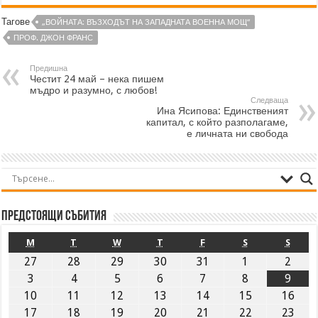
Тагове
„ВОЙНАТА: ВЪЗХОДЪТ НА ЗАПАДНАТА ВОЕННА МОЩ“
ПРОФ. ДЖОН ФРАНС
Предишна
Честит 24 май – нека пишем
мъдро и разумно, с любов!
Следваща
Ина Ясипова: Единственият
капитал, с който разполагаме,
е личната ни свобода
Предстоящи събития
M
T
W
T
F
S
S
27
28
29
30
31
1
2
3
4
5
6
7
8
9
10
11
12
13
14
15
16
17
18
19
20
21
22
23