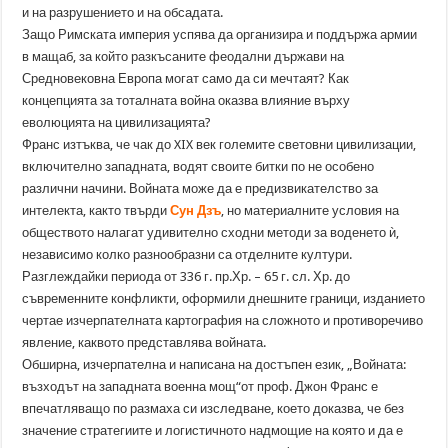
и на разрушението и на обсадата.
Защо Римската империя успява да организира и поддържа армии
в мащаб, за който разкъсаните феодални държави на
Средновековна Европа могат само да си мечтаят? Как
концепцията за тоталната война оказва влияние върху
еволюцията на цивилизацията?
Франс изтъква, че чак до XIX век големите световни цивилизации,
включително западната, водят своите битки по не особено
различни начини. Войната може да е предизвикателство за
интелекта, както твърди
Сун Дзъ
, но материалните условия на
обществото налагат удивително сходни методи за воденето ѝ,
независимо колко разнообразни са отделните култури.
Разглеждайки периода от 336 г. пр.Хр. – 65 г. сл. Хр. до
съвременните конфликти, оформили днешните граници, изданието
чертае изчерпателната картография на сложното и противоречиво
явление, каквото представлява войната.
Обширна, изчерпателна и написана на достъпен език, „Войната:
възходът на западната военна мощ“от проф. Джон Франс е
впечатляващо по размаха си изследване, което доказва, че без
значение стратегиите и логистичното надмощие на която и да е