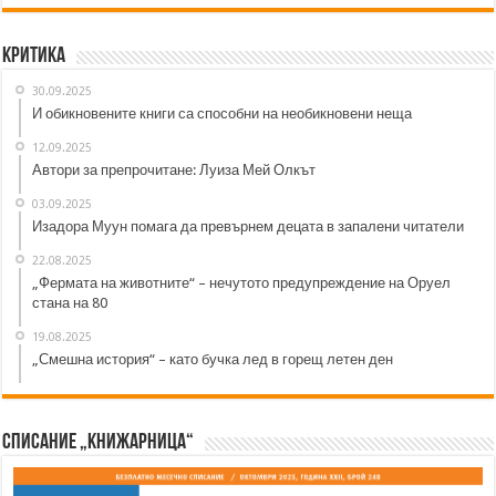
Критика
30.09.2025
И обикновените книги са способни на необикновени неща
12.09.2025
Автори за препрочитане: Луиза Мей Олкът
03.09.2025
Изадора Муун помага да превърнем децата в запалени читатели
22.08.2025
„Фермата на животните“ – нечутото предупреждение на Оруел
стана на 80
19.08.2025
„Смешна история“ – като бучка лед в горещ летен ден
Списание „Книжарница“