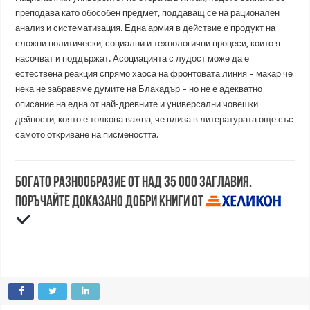
преподава като обособен предмет, поддаващ се на рационален
анализ и систематизация. Една армия в действие е продукт на
сложни политически, социални и технологични процеси, които я
насочват и поддържат. Асоциацията с лудост може да е
естествена реакция спрямо хаоса на фронтовата линия – макар че
нека не забравяме думите на Блакадър – но не е адекватно
описание на една от най-древните и универсални човешки
дейности, която е толкова важна, че влиза в литературата още със
самото откриване на писмеността.
Богато разнообразие от над 35 000 заглавия.
Поръчайте доказано добри книги от