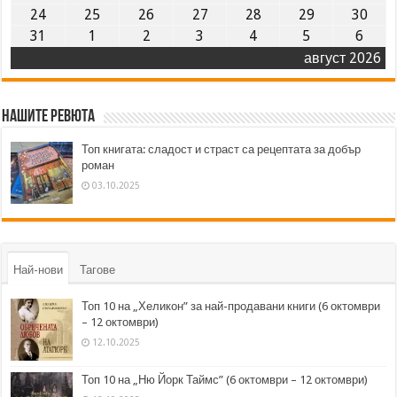
24
25
26
27
28
29
30
31
1
2
3
4
5
6
август 2026
Нашите ревюта
Топ книгата: сладост и страст са рецептата за добър
роман
03.10.2025
Най-нови
Тагове
Топ 10 на „Хеликон” за най-продавани книги (6 октомври
– 12 октомври)
12.10.2025
Топ 10 на „Ню Йорк Таймс” (6 октомври – 12 октомври)