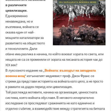
в различните
цивилизации.
Едновременно
ненавиждана, но и
възпявана, войната се
оказва един от най-
мощните катализатори за
развитието на обществото
и технологиите. Дали
обаче има разлика в начина, по който воюват хората по света, или
нещата не са се променяли от зората на писаната история чак до
XIX век?
В луксозното издание на „
Войната: възходът на западната
военна мощ
“ изтъкнатият медиевист проф. Джон Франс се
стреми да представи историята на войната като цяло, а не просто
в рамките на даден период или цивилизация.
Той разглежда мотивите, начина на организация, ценностната
система, която войната обуславя. В неговото изчерпателно
изследване се проследяват сраженията не като единично и
отделно събитие, а взаимодействие между стратегията на битката