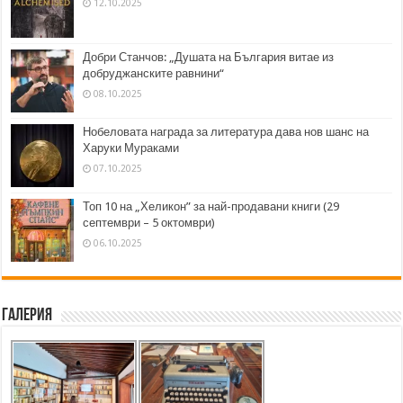
12.10.2025
Добри Станчов: „Душата на България витае из
добруджанските равнини“
08.10.2025
Нобеловата награда за литература дава нов шанс на
Харуки Мураками
07.10.2025
Топ 10 на „Хеликон” за най-продавани книги (29
септември – 5 октомври)
06.10.2025
Галерия