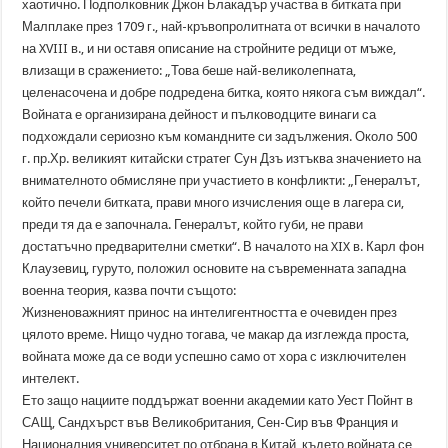
хаотично. Подполковник Джон Блакадър участва в битката при
Малплаке през 1709 г., най-кръвопролитната от всички в началото
на XVIII в., и ни оставя описание на стройните редици от мъже,
влизащи в сражението: „Това беше най-великолепната,
целенасочена и добре подредена битка, която някога съм виждал“.
Войната е организирана дейност и пълководците винаги са
подхождали сериозно към командните си задължения. Около 500
г. пр.Хр. великият китайски стратег Сун Дзъ изтъква значението на
внимателното обмисляне при участието в конфликти: „Генералът,
който печели битката, прави много изчисления още в лагера си,
преди тя да е започнала. Генералът, който губи, не прави
достатъчно предварителни сметки“. В началото на XIX в. Карл фон
Клаузевиц, гуруто, положил основите на съвременната западна
военна теория, казва почти същото:
Жизненоважният принос на интелигентността е очевиден през
цялото време. Нищо чудно тогава, че макар да изглежда проста,
войната може да се води успешно само от хора с изключителен
интелект.
Ето защо нациите поддържат военни академии като Уест Пойнт в
САЩ, Сандхърст във Великобритания, Сен-Сир във Франция и
Националния университет по отбрана в Китай, където войната се