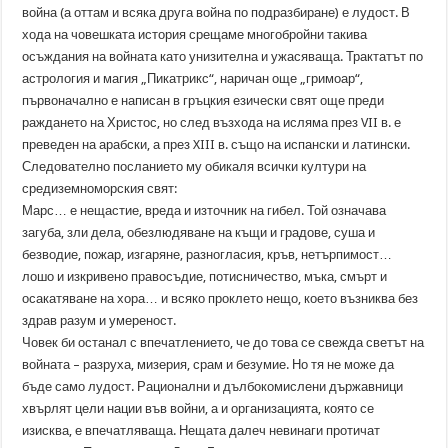
война (а оттам и всяка друга война по подразбиране) е лудост. В
хода на човешката история срещаме многобройни такива
осъждания на войната като унизителна и ужасяваща. Трактатът по
астрология и магия „Пикатрикс“, наричан още „гримоар“,
първоначално е написан в гръцкия езически свят още преди
раждането на Христос, но след възхода на исляма през VII в. е
преведен на арабски, а през XIII в. също на испански и латински.
Следователно посланието му обикаля всички култури на
средиземноморския свят:
Марс… е нещастие, вреда и източник на гибел. Той означава
загуба, зли дела, обезлюдяване на къщи и градове, суша и
безводие, пожар, изгаряне, разногласия, кръв, нетърпимост…
лошо и изкривено правосъдие, потисничество, мъка, смърт и
осакатяване на хора… и всяко проклето нещо, което възниква без
здрав разум и умереност.
Човек би останал с впечатлението, че до това се свежда светът на
войната – разруха, мизерия, срам и безумие. Но тя не може да
бъде само лудост. Рационални и дълбокомислени държавници
хвърлят цели нации във войни, а и организацията, която се
изисква, е впечатляваща. Нещата далеч невинаги протичат