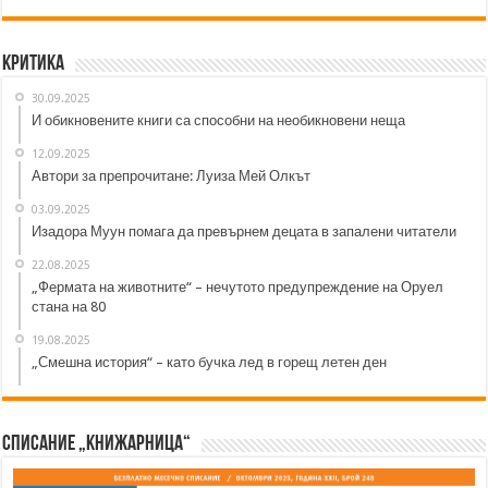
Критика
30.09.2025
И обикновените книги са способни на необикновени неща
12.09.2025
Автори за препрочитане: Луиза Мей Олкът
03.09.2025
Изадора Муун помага да превърнем децата в запалени читатели
22.08.2025
„Фермата на животните“ – нечутото предупреждение на Оруел
стана на 80
19.08.2025
„Смешна история“ – като бучка лед в горещ летен ден
Списание „Книжарница“