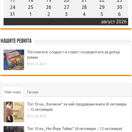
17
18
19
20
21
22
23
24
25
26
27
28
29
30
31
1
2
3
4
5
6
август 2026
Нашите ревюта
Топ книгата: сладост и страст са рецептата за добър
роман
03.10.2025
Най-нови
Тагове
Топ 10 на „Хеликон” за най-продавани книги (6 октомври
– 12 октомври)
12.10.2025
Топ 10 на „Ню Йорк Таймс” (6 октомври – 12 октомври)