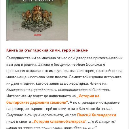
Книга за българския химн, герб и знаме
Съвкупността им за мнозина от нас олицетворява притежанието ни
към род и родина. Затова е безценно, че
Иван Войников
е
превърнал създаването им в увлекателна история, която обяснява
много неща и попълва бели полета. Самият той изучава историята
ни дълги години, като се занимава с хералдика. Член е на
Българското хералдическо и вексилологическо общество
.
Интересите му водят до написването на
„История на
българските държавни символи”
. А по страниците ѝ откриваме
например, че първият герб по земите ни е бил може би на
кан
Омуртаг
, а също и напомнянето, че сам
Паисий Хилендарски
пише в своята
„История славянобългарска”
: „
Те (
българите
)
имали на царските печати като знак образ на лъв
.”