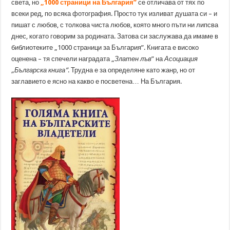
света, но
„1000 страници на България”
се отличава от тях по
всеки ред, по всяка фотография. Просто тук изливат душата си – и
пишат с любов, с толкова чиста любов, която много пъти ни липсва
днес, когато говорим за родината. Затова си заслужава да имаме в
библиотеките „1000 страници за България”. Книгата е високо
оценена – тя спечели наградата „
Златен лъв
” на
Асоциация
„Българска книга”
. Трудна е за определяне като жанр, но от
заглавието е ясно на какво е посветена… На България.