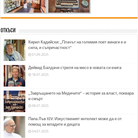
Откъси
Кирил Кадийски: „Плачът на големия поет винаги е и
сила, и съпричастност“
01.09.2025
Дейвид Балдачи стреля на месо в новата си книга
18.07.2025
„Завръщането на Медичите“ – история за власт, поквара
и смърт
08.07.2025
Папа Лъв XIV: Изкуственият интелект може да е от
помощ за младите и децата
04.07.2025