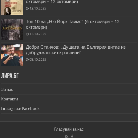
октомври – 12 октомври)
12.10.2025
Топ 10 на „Ню Йорк Таймс” (6 октомври – 12
октомври)
12.10.2025
Добри Станчов: „Душата на България витае из
добруджанските равнини“
08.10.2025
Лира.бг
За нас
Контакти
Lira.bg във Facebook
Гласувай за нас