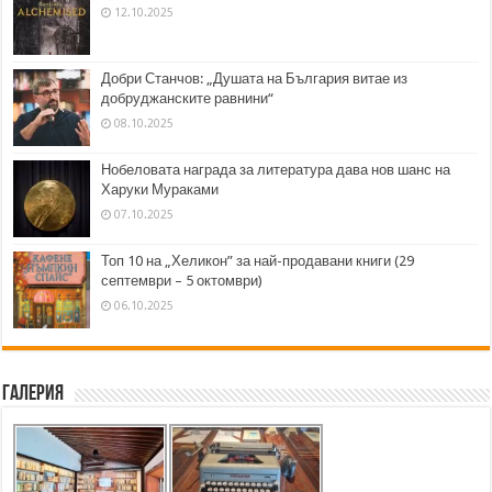
12.10.2025
Добри Станчов: „Душата на България витае из
добруджанските равнини“
08.10.2025
Нобеловата награда за литература дава нов шанс на
Харуки Мураками
07.10.2025
Топ 10 на „Хеликон” за най-продавани книги (29
септември – 5 октомври)
06.10.2025
Галерия