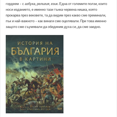
гордеем – с
азбука
,
религия
,
език
. Една от големите ползи, които
носи изданието, е именно тази тънка червена нишка, която
прокарва през вековете, та да видим през какво сме преминали,
пък и най-важното – как винаги сме оцелявали. При това именно
защото сме съумявали да обединим духа си, да сме заедно.