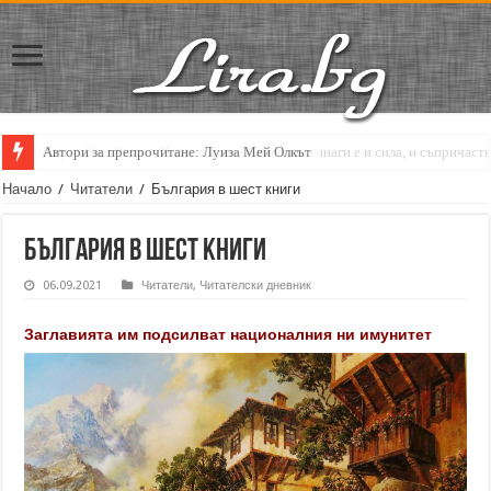
Кирил Кадийски: „Плачът на големия поет винаги е и сила, и съпричаст
Начало
/
Читатели
/
България в шест книги
България в шест книги
06.09.2021
Читатели
,
Читателски дневник
Заглавията им подсилват националния ни имунитет