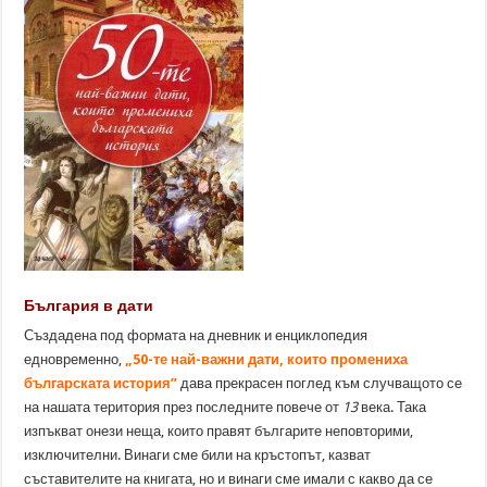
България в дати
Създадена под формата на дневник и енциклопедия
едновременно,
„50-те най-важни дати, които промениха
българската история”
дава прекрасен поглед към случващото се
на нашата територия през последните повече от
13
века. Така
изпъкват онези неща, които правят българите неповторими,
изключителни. Винаги сме били на кръстопът, казват
съставителите на книгата, но и винаги сме имали с какво да се