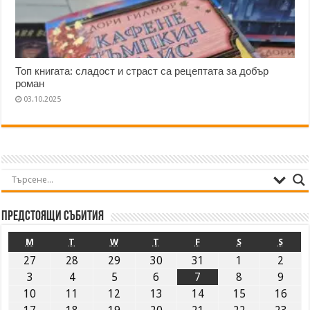
Топ книгата: сладост и страст са рецептата за добър
роман
03.10.2025
Предстоящи събития
M
T
W
T
F
S
S
27
28
29
30
31
1
2
3
4
5
6
7
8
9
10
11
12
13
14
15
16