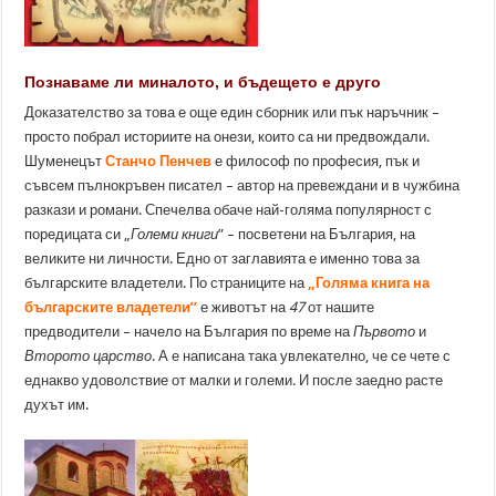
Познаваме ли миналото, и бъдещето е друго
Доказателство за това е още един сборник или пък наръчник –
просто побрал историите на онези, които са ни предвождали.
Шуменецът
Станчо Пенчев
е философ по професия, пък и
съвсем пълнокръвен писател – автор на превеждани и в чужбина
разкази и романи. Спечелва обаче най-голяма популярност с
поредицата си „
Големи книги
” – посветени на България, на
великите ни личности. Едно от заглавията е именно това за
българските владетели. По страниците на
„Голяма книга на
българските владетели”
е животът на
47
от нашите
предводители – начело на България по време на
Първото
и
Второто царство
. А е написана така увлекателно, че се чете с
еднакво удоволствие от малки и големи. И после заедно расте
духът им.