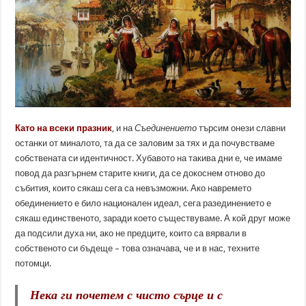
Като на всеки празник
, и на
Съединението
търсим онези славни
останки от миналото, та да се заловим за тях и да почувстваме
собствената си идентичност. Хубавото на такива дни е, че имаме
повод да разгърнем старите книги, да се докоснем отново до
събития, които сякаш сега са невъзможни. Ако навремето
обединението е било национален идеал, сега разединението е
сякаш единственото, заради което съществуваме. А кой друг може
да подсили духа ни, ако не предците, които са вярвали в
собственото си бъдеще – това означава, че и в нас, техните
потомци.
Нека ги почетем с чисто сърце и с