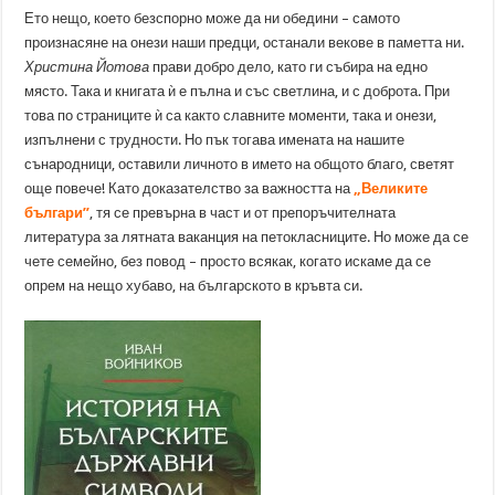
Ето нещо, което безспорно може да ни обедини – самото
произнасяне на онези наши предци, останали векове в паметта ни.
Христина Йотова
прави добро дело, като ги събира на едно
място. Така и книгата ѝ е пълна и със светлина, и с доброта. При
това по страниците ѝ са както славните моменти, така и онези,
изпълнени с трудности. Но пък тогава имената на нашите
сънародници, оставили личното в името на общото благо, светят
още повече! Като доказателство за важността на
„Великите
българи”
, тя се превърна в част и от препоръчителната
литература за лятната ваканция на петокласниците. Но може да се
чете семейно, без повод – просто всякак, когато искаме да се
опрем на нещо хубаво, на българското в кръвта си.