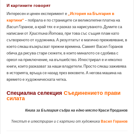
И картините говорят
Интересен и ценен експеримент е
„История на България в
картини”
– побрала е по страниците си великолепни платна на
Васил Горанов
, а край тях е и разказ за нарисуваното. Думите са
написани от
Христина Йотова
, при това със същия плам като
сътвореното от художника. А резултатът е магично преживяване, в
което сякаш възкръсват прежни времена. Самият Васил Горанов
обича да рисува стари сюжети, в които миналото се сдобива с
ореол на приключение, на вълшебство. Илюстрирал е и няколко
книги, които разказват за наши владетели. Просто сякаш заживява
в историята, връща се назад през вековете. А негова машина на
времето е художническата четка.
Специална селекция
Съединението прави
силата
Книга за България събра на едно място
Краси Проданов
Текстът е илюстриран и с картини от художника
Васил Горанов