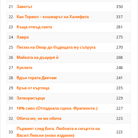
21
Заветът
350
22
Кан Тервел – кошмарът на Халифата
337
23
Къща отвъд света
281
24
Хавра
275
25
Писма на Омар до бъдещата му съпруга
270
26
Майката на дъщеря ѝ
268
27
Куклите
248
28
Вдън гората Дикчам
241
29
Кръв от къртица
235
30
Затворисърце
229
31
18% сиво (Отпаднала сцена. Фрагменти.)
227
32
Обича ме, не ме обича
225
Първият след Бога. Любовта и смъртта на
33
223
Васил Левски (ново издание)