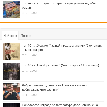
Топ книгата: сладост и страст са рецептата за добър
роман
03.10.2025
Най-нови
Тагове
Топ 10 на „Хеликон” за най-продавани книги (6 октомври
– 12 октомври)
12.10.2025
Топ 10 на „Ню Йорк Таймс” (6 октомври – 12 октомври)
12.10.2025
Добри Станчов: „Душата на България витае из
добруджанските равнини“
08.10.2025
Нобеловата награда за литература дава нов шанс на