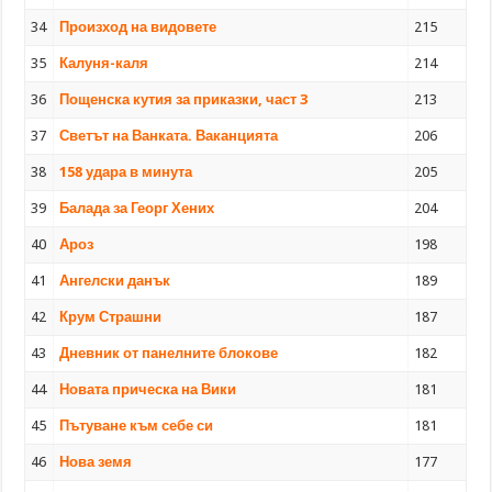
34
Произход на видовете
215
35
Калуня-каля
214
36
Пощенска кутия за приказки, част 3
213
37
Светът на Ванката. Ваканцията
206
38
158 удара в минута
205
39
Балада за Георг Хених
204
40
Ароз
198
41
Ангелски данък
189
42
Крум Страшни
187
43
Дневник от панелните блокове
182
44
Новата прическа на Вики
181
45
Пътуване към себе си
181
46
Нова земя
177