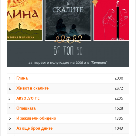
1
Глина
2990
2
Живот в скалите
2872
3
ABSOLVO TE
2295
4
Опашката
1528
5
И заживели обидено
1395
6
Аз още броя дните
1043