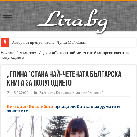
Автори за препрочитане: Луиза Мей Олкът
Кирил Кадийски: „Плачът на големия поет винаги е и сила, и съпричаст
Начало
/
България
/
„Глина” стана най-четената българска книга за
полугодието
„Глина” стана най-четената българска
книга за полугодието
15.07.2021
България
,
Класации
,
Класации "Хеликон"
Виктория Бешлийска
връща любовта към думите и
занаятите