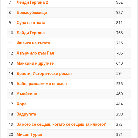
7
Лейди Гергана 2
952
8
Времеубежище
927
9
Супа в котката
811
10
Лейди Гергана
766
11
Физика на тъгата
735
12
Хвърчило към Рая
705
13
Майкини и другите
640
14
Девети. Исторически роман
594
15
Бабо, разкажи ми спомен
536
16
У майкини
460
17
Хора
434
18
Задругата
399
19
За кого се сещаш, когато се сещаш за някого?
373
20
Мисия Туран
371