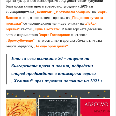
Щипка хумор внесе разнообразие сред
десетте най-купувани
български книги през първото полугодие на
2021
-а в
книжарниците на
„Хеликон”
.
„И заживели обидено”
на
Георги
Блажев
е пета, а още няколко проекта на
„Пощенска кутия за
приказки”
се наредиха след нея – двете части на
„Лейди
Гергана”
, както и
„Супа в котката”
. В майсторската десетица
остана още място за
Георги Господинов
с неговото
„Времеубежище”
– тя е осма, пък и другата обичана книга на
Георги Бърдаров,
„Аз още броя дните”
.
Ето ги сега всичките 50 – лицето на
българската проза и поезия, подредени
според продажбите в книжарска верига
„Хеликон” през първата половина на 2021 г.