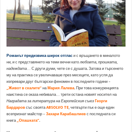
Романът предизвика широк отглас
и с връщането в миналото
ни, и с представянето на теми вечни като
любовта
,
прошката
,
надеждата
… С други думи, чете се с душата. Затова и търсенето
му на практика се увеличаваше през месеците, като успя да
изпревари друг български феномен в последните години –
„Живот в скалите”
на
Мария Лалева
. При това конкуренцията
наистина се оказа небивала… трети остана новият носител на
Наградата за литература на Европейския съюз
Георги
Бардаров
със своята
ABSOLVO TE
, четвърти пък е още един
всепризнат майстор –
Захари Карабашлиев
с последната си
книга
„Опашката”
.