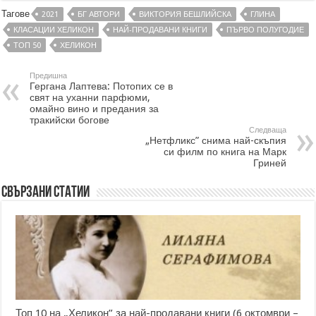
Тагове
2021
БГ АВТОРИ
ВИКТОРИЯ БЕШЛИЙСКА
ГЛИНА
КЛАСАЦИИ ХЕЛИКОН
НАЙ-ПРОДАВАНИ КНИГИ
ПЪРВО ПОЛУГОДИЕ
ТОП 50
ХЕЛИКОН
Предишна
Гергана Лаптева: Потопих се в
свят на уханни парфюми,
омайно вино и предания за
тракийски богове
Следваща
„Нетфликс” снима най-скъпия
си филм по книга на Марк
Гриней
Свързани статии
Топ 10 на „Хеликон” за най-продавани книги (6 октомври –