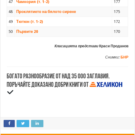
47
Чамкория (т. 1-2)
177
48
Проклятието на бялото сирене
175
49
Тютюн (т. 1-2)
172
50
Първите 20
170
Класацията представи
Краси Проданов
Снимки
:
БНР
Богато разнообразие от над 35 000 заглавия.
Поръчайте доказано добри книги от