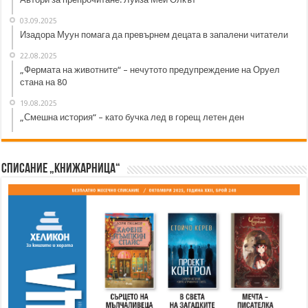
03.09.2025
Изадора Муун помага да превърнем децата в запалени читатели
22.08.2025
„Фермата на животните“ – нечутото предупреждение на Оруел
стана на 80
19.08.2025
„Смешна история“ – като бучка лед в горещ летен ден
Списание „Книжарница“