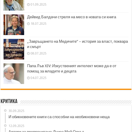
01.09.2025
Дейвид Балдачи стреля на месо в новата си книга
18.07.2025
„Завръщането на Медичите“ – история за власт, поквара
и смърт
08.07.2025
Папа Лъв XIV: Изкуственият интелект може да е от
помощ за младите и децата
04.07.2025
Критика
30.09.2025
И обикновените книги са способни на необикновени неща
12.09.2025
Автори за препрочитане: Луиза Мей Олкът