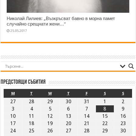
Николай Лилиев: „Възкръсват бавно в морна памет
случайно срещнати жени…“
25.05.2017
Предстоящи събития
M
T
W
T
F
S
S
27
28
29
30
31
1
2
3
4
5
6
7
8
9
10
11
12
13
14
15
16
17
18
19
20
21
22
23
24
25
26
27
28
29
30