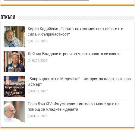
Откъси
Кирил Кадийски: „Плачът на големия поет винаги е и
сила, и съпричастност“
01.09.2025
Дейвид Балдачи стреля на месо в новата си книга
18.07.2025
„Завръщането на Медичите“ – история за власт, поквара
и смърт
08.07.2025
Папа Лъв XIV: Изкуственият интелект може да е от
помощ за младите и децата
04.07.2025