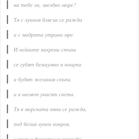
на тебе ли, звездно море?
Тя с лунния блясък се ражда
и с модрата утрина мре.
И нейните вихрени стъпи
се губят безшумно в нощта
и будят желания скъпи,
и в шемет унасят света.
Тя в морската пяна се ражда,
под белия лунен покров,
и пали в душите ни жажда,