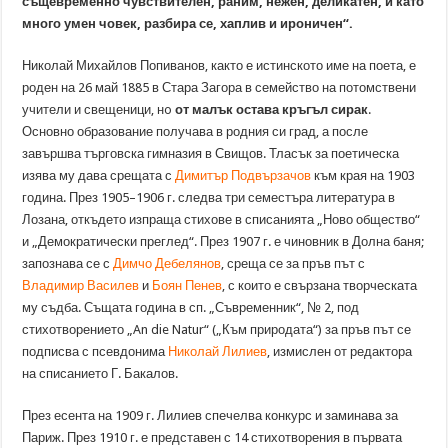
същевременно чувствителен, раним, нежен, деликатен, и като
много умен човек, разбира се, хаплив и ироничен“.
Николай Михайлов Попиванов, както е истинското име на поета, е
роден на 26 май 1885 в Стара Загора в семейство на потомствени
учители и свещеници, нo
от малък остава кръгъл сирак
.
Основно образование получава в родния си град, а после
завършва търговска гимназия в Свищов. Тласък за поетическа
изява му дава срещата с
Димитър Подвързачов
към края на 1903
година. През 1905–1906 г. следва три семестъра литература в
Лозана, откъдето изпраща стихове в списанията „Ново общество“
и „Демократически преглед“. През 1907 г. е чиновник в Долна баня;
запознава се с
Димчо Дебелянов
, среща се за пръв път с
Владимир Василев
и
Боян Пенев
, с които е свързана творческата
му съдба. Същата година в сп. „Съвременник“, № 2, под
стихотворението „An die Natur“ („Към природата“) за пръв път се
подписва с псевдонима
Николай Лилиев
, измислен от редактора
на списанието Г. Бакалов.
През есента на 1909 г. Лилиев спечелва конкурс и заминава за
Париж. През 1910 г. е представен с 14 стихотворения в първата