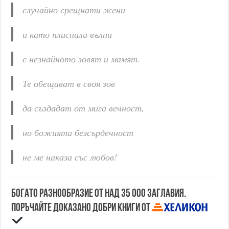
случайно срещнати жени
и като плиснали вълни
с незнайното зовят и мамят.
Те обещават в своя зов
да създадат от мига вечност,
но божията безсърдечност
не ме наказа със любов!
Богато разнообразие от над 35 000 заглавия.
Поръчайте доказано добри книги от