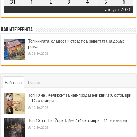
31
1
2
3
4
5
6
август 2026
Нашите ревюта
Топ книгата: сладост и страст са рецептата за добър
роман
03.10.2025
Най-нови
Тагове
Топ 10 на „Хеликон” за най-продавани книги (6 октомври
– 12 октомври)
12.10.2025
Топ 10 на „Ню Йорк Таймс” (6 октомври – 12 октомври)
12.10.2025