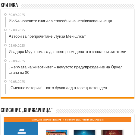
Критика
30.09.2025
И обикновените книги са способни на необикновени неща
12.09.2025
Автори за препрочитане: Луиза Мей Олкът
03.09.2025
Изадора Муун помага да превърнем децата в запалени читатели
22.08.2025
„Фермата на животните“ – нечутото предупреждение на Оруел
стана на 80
19.08.2025
„Смешна история“ – като бучка лед в горещ летен ден
Списание „Книжарница“