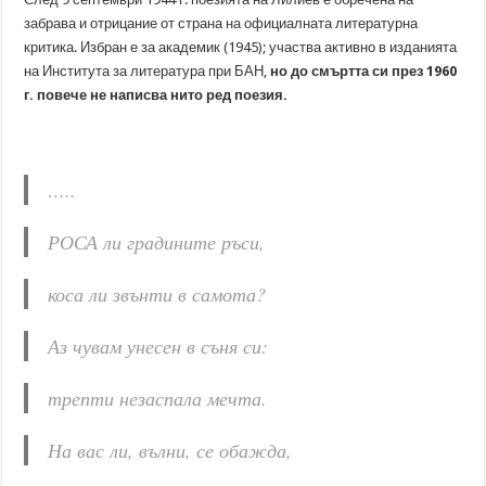
забрава и отрицание от страна на официалната литературна
критика. Избран е за академик (1945); участва активно в изданията
на Института за литература при БАН,
но до смъртта си през 1960
г. повече не написва нито ред поезия.
…..
РОСА ли градините ръси,
коса ли звънти в самота?
Аз чувам унесен в съня си:
трепти незаспала мечта.
На вас ли, вълни, се обажда,