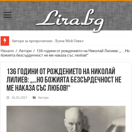
Автори за препрочитане: Луиза Мей Олкът
Кирил Кадийски: „Плачът на големия поет винаги е и сила, и съпричаст
Начало
/
Автори
/
136 години от рождението на Николай Лилиев: „…Но
божията безсърдечност не ме наказа със любов!“
136 години от рождението на Николай
Лилиев: „…Но божията безсърдечност не
ме наказа със любов!“
26.05.2021
Автори