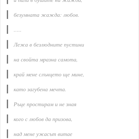
безумната жажда: любов.
…..
Лежа в безлюдните пустини
на свойта мразна самота,
край мене слънцето ще мине,
като загубена мечта.
Ръце простирам и не зная
кого с любов да призова,
над мене ужасът витае