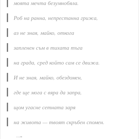
моята мечта безумнобяла.
Роб на ранна, непрестанна грижа,
аз не зная, майко, откога
запленен съм в тихата тъга
на града, сред който сам се движа.
И не зная, майко, обездомен,
где ще мога с вяра да запра,
щом угасне сетната заря
на живота — твоят скръбен спомен.
…..