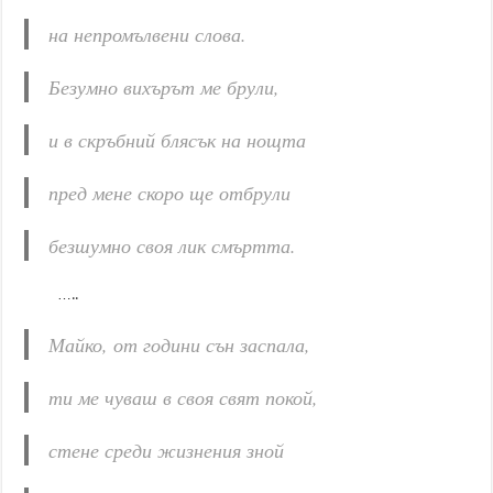
на непромълвени слова.
Безумно вихърът ме брули,
и в скръбний блясък на нощта
пред мене скоро ще отбрули
безшумно своя лик смъртта.
…..
Майко, от години сън заспала,
ти ме чуваш в своя свят покой,
стене среди жизнения зной