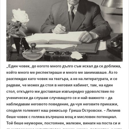
„Един човек, до когото много дълго съм искал да се доближа,
който много ме респектираше и много ме занимаваше. Аз го
разглеждах като човек на театъра, а не на литературата, и се
радвам, че можех да стоя в неговия кабинет, там, на един
стол, откъдето ми доставяше извънредно удоволствие по
ученически да слушам случващото се и най-важното – да
наблюдавам неговото поведение, да чуя неговите приказки,
споделя големият наш режисьор Гриша Островски. – Лилиев
беше човек с голяма вътрешна мощ и мисловен потенциал.
Той беше неуморен, постоянен, железен, винаги на поста си и