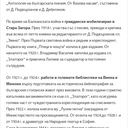
„Антология на българската поезия. От Вазова насам“, съставена
от Д. Подвързачов и Д. Дебелянов.
По време на Балканската война е
граждански мобилизиран в
Стара Загора
. През 1914 г. участва със стихове, преводи и критика
във всяка от петте книжки на редактираното от Д. Подвързачов сп.
„Звено“. През Първата световна война е редник и кореспондент.
Първата му книга „Птици в нощта“ излиза в две издания. От
началото на 1920 г. Владимир Василев започва да издава сп.
„Златорог“ и привлича Лилиев за съредактор и постоянен
сътрудник.
От 1921 г. до 1924 г.
работи в големите библиотеки на Виена и
Мюнхен
върху подготовката на историческа библиография за
българския стопански живот през вековете. В тези години стриктно
изпълнява ангажиментите си към сп. „Златорог“, като осигурява
голяма част от чуждестранната кореспонденция на списанието.
През 1922 г. излиза книгата му „Лунни петна“ (наградена от
Министерството на просвещението). От есента на 1924 до 1928 г. и
от 1934 г. е драматург на Народния театър в София.
След 9 септември 1944 г. поезията на Лилиев е обречена на