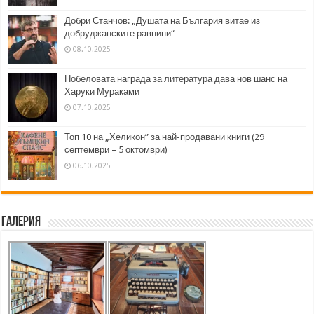
Добри Станчов: „Душата на България витае из
добруджанските равнини“
08.10.2025
Нобеловата награда за литература дава нов шанс на
Харуки Мураками
07.10.2025
Топ 10 на „Хеликон” за най-продавани книги (29
септември – 5 октомври)
06.10.2025
Галерия