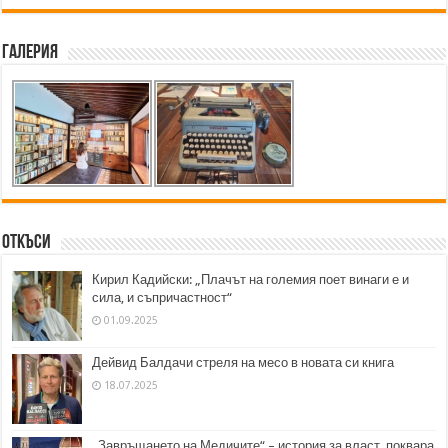
Галерия
Откъси
Кирил Кадийски: „Плачът на големия поет винаги е и
сила, и съпричастност“
01.09.2025
Дейвид Балдачи стреля на месо в новата си книга
18.07.2025
„Завръщането на Медичите“ – история за власт, поквара