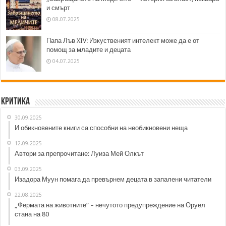
и смърт
08.07.2025
Папа Лъв XIV: Изкуственият интелект може да е от
помощ за младите и децата
04.07.2025
Критика
30.09.2025
И обикновените книги са способни на необикновени неща
12.09.2025
Автори за препрочитане: Луиза Мей Олкът
03.09.2025
Изадора Муун помага да превърнем децата в запалени читатели
22.08.2025
„Фермата на животните“ – нечутото предупреждение на Оруел
стана на 80