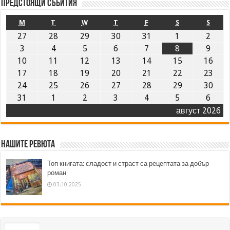
Предстоящи събития
M
T
W
T
F
S
S
27
28
29
30
31
1
2
3
4
5
6
7
8
9
10
11
12
13
14
15
16
17
18
19
20
21
22
23
24
25
26
27
28
29
30
31
1
2
3
4
5
6
август 2026
Нашите ревюта
Топ книгата: сладост и страст са рецептата за добър
роман
03.10.2025