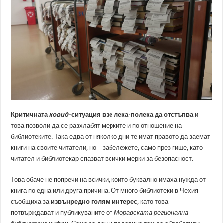
Критичната
ковид
-ситуация взе лека-полека да отстъпва
и
това позволи да се разхлабят мерките и по отношение на
библиотеките. Така едва от няколко дни те имат правото да заемат
книги на своите читатели, но – забележете, само през гише, като
читател и библиотекар спазват всички мерки за безопасност.
Това обаче не попречи на всички, които буквално имаха нужда от
книга по една или друга причина. От много библиотеки в Чехия
съобщиха за
извънредно голям интерес
, като това
потвърждават и публикуваните от
Моравската регионална