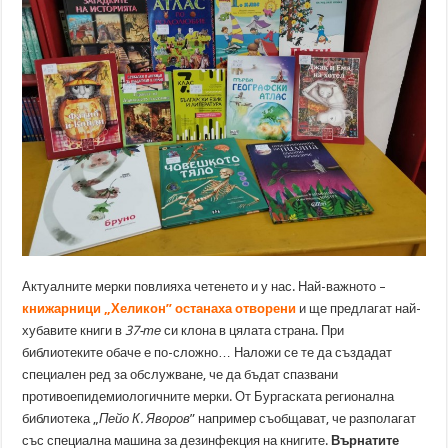
Актуалните мерки повлияха четенето и у нас. Най-важното –
книжарници „Хеликон” останаха отворени
и ще предлагат най-
хубавите книги в
37-те
си клона в цялата страна. При
библиотеките обаче е по-сложно… Наложи се те да създадат
специален ред за обслужване, че да бъдат спазвани
противоепидемиологичните мерки. От Бургаската регионална
библиотека „
Пейо К. Яворов
” например съобщават, че разполагат
със специална машина за дезинфекция на книгите.
Върнатите