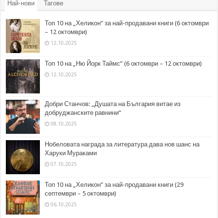
Най-нови
Тагове
Топ 10 на „Хеликон” за най-продавани книги (6 октомври
– 12 октомври)
12.10.2025
Топ 10 на „Ню Йорк Таймс” (6 октомври – 12 октомври)
12.10.2025
Добри Станчов: „Душата на България витае из
добруджанските равнини“
08.10.2025
Нобеловата награда за литература дава нов шанс на
Харуки Мураками
07.10.2025
Топ 10 на „Хеликон” за най-продавани книги (29
септември – 5 октомври)
06.10.2025