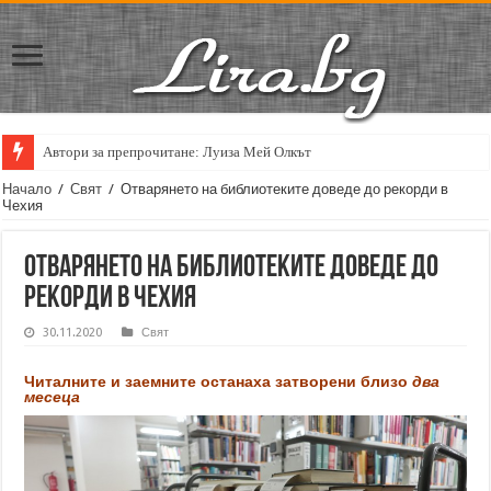
Автори за препрочитане: Луиза Мей Олкът
Кирил Кадийски: „Плачът на големия поет винаги е и сила, и съпричаст
Начало
/
Свят
/
Отварянето на библиотеките доведе до рекорди в
Чехия
Отварянето на библиотеките доведе до
рекорди в Чехия
30.11.2020
Свят
Читалните и заемните останаха затворени близо
два
месеца