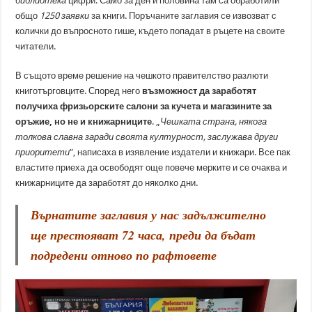
библиотека
цифри. Само за ден и половина там са обработили
общо
1250 заявки
за книги. Поръчаните заглавия се извозват с
колички до въпросното гише, където попадат в ръцете на своите
читатели.
В същото време решение на чешкото правителство разлюти
книготърговците. Според него
възможност да заработят
получиха фризьорските салони за кучета и магазините за
оръжие, но не и книжарниците
. „
Чешката страна, някога
толкова славна заради своята културност, заслужава други
приоритети
”, написаха в изявление издатели и книжари. Все пак
властите приеха да освободят още повече мерките и се очаква и
книжарниците да заработят до няколко дни.
Върнатите заглавия у нас задължително
ще престояват 72 часа, преди да бъдат
подредени отново по рафтовете