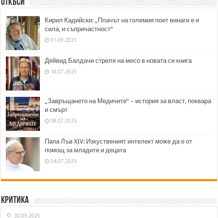
Откъси
Кирил Кадийски: „Плачът на големия поет винаги е и
сила, и съпричастност“
01.09.2025
Дейвид Балдачи стреля на месо в новата си книга
18.07.2025
„Завръщането на Медичите“ – история за власт, поквара
и смърт
08.07.2025
Папа Лъв XIV: Изкуственият интелект може да е от
помощ за младите и децата
04.07.2025
Критика
30.09.2025