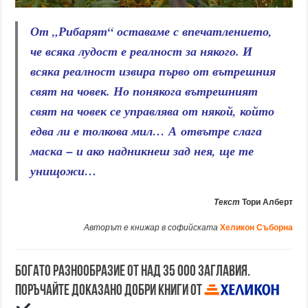
От „Рибарят“ оставаме с впечатлението,
че всяка лудост е реалност за някого. И
всяка реалност извира първо от вътрешния
свят на човек. Но понякога вътрешният
свят на човек се управлява от някой, който
едва ли е толкова мил… А отвътре слага
маска – и ако надникнеш зад нея, ще те
унищожи…
Текст
Тори Алберт
Авторът е книжар в софийската
Хеликон Съборна
Богато разнообразие от над 35 000 заглавия.
Поръчайте доказано добри книги от