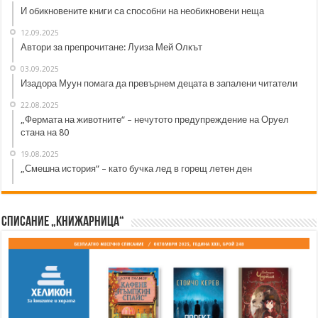
И обикновените книги са способни на необикновени неща
12.09.2025
Автори за препрочитане: Луиза Мей Олкът
03.09.2025
Изадора Муун помага да превърнем децата в запалени читатели
22.08.2025
„Фермата на животните“ – нечутото предупреждение на Оруел
стана на 80
19.08.2025
„Смешна история“ – като бучка лед в горещ летен ден
Списание „Книжарница“