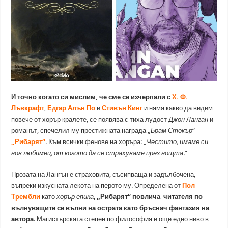
И точно когато си мислим, че сме се изчерпали с
Х. Ф.
Лъвкрафт
,
Едгар Алън По
и
Стивън Кинг
и няма какво да видим
повече от хорър кралете, се появява с тиха лудост
Джон Ланган
и
романът, спечелил му престижната награда „
Брам Стокър
“ –
„Рибарят“
. Към всички фенове на хоръра: „
Честито, имаме си
нов любимец, от когото да се страхуваме през нощта.
“
Прозата на Лангън е страховита, съсипваща и задълбочена,
въпреки изкусната лекота на перото му. Определена от
Пол
Трембли
като
хорър епика
,
„Рибарят“ повлича читателя по
вълнуващите се вълни на острата като бръснач фантазия на
автора
. Магистърската степен по философия е още едно ниво в