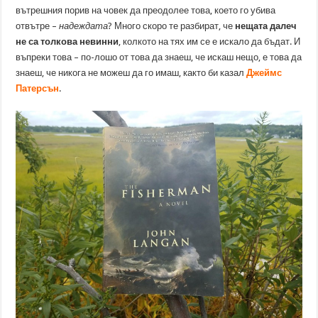
вътрешния порив на човек да преодолее това, което го убива
отвътре –
надеждата
? Много скоро те разбират, че
нещата далеч
не са толкова невинни
, колкото на тях им се е искало да бъдат. И
въпреки това – по-лошо от това да знаеш, че искаш нещо, е това да
знаеш, че никога не можеш да го имаш, както би казал
Джеймс
Патерсън
.