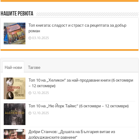
Нашите ревюта
Топ книгата: сладост и страст са рецептата за добър
роман
03.10.2025
Най-нови
Тагове
Топ 10 на „Хеликон” за най-продавани книги (6 октомври
– 12 октомври)
12.10.2025
Топ 10 на „Ню Йорк Таймс” (6 октомври – 12 октомври)
12.10.2025
Добри Станчов: „Душата на България витае из
добруджанските равнини“