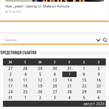
Нов „умен“ трилър от Майкъл Конъли
15.09.2025
Предстоящи събития
M
T
W
T
F
S
S
27
28
29
30
31
1
2
3
4
5
6
7
8
9
10
11
12
13
14
15
16
17
18
19
20
21
22
23
24
25
26
27
28
29
30
31
1
2
3
4
5
6
август 2026