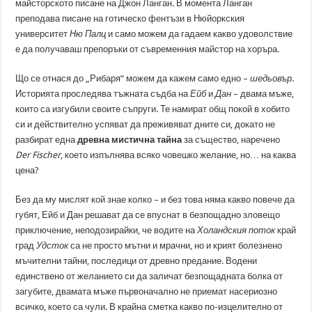
майсторското писане на Джон Ланган. В момента Ланган
преподава писане на готическо фентъзи в Нюйоркския
университет
Ню Палц
и само можем да гадаем какво удоволствие
е да получаваш препоръки от съвременния майстор на хоръра.
Що се отнася до „Рибаря“ можем да кажем само едно –
шедьовър
.
Историята проследява тъжната съдба на
Ейб
и
Дан
– двама мъже,
които са изгубили своите съпруги. Те намират общ покой в хобито
си и действително успяват да преживяват дните си, докато не
разбират една
древна мистична тайна
за същество, наречено
Der Fischer
, което изпълнява всяко човешко желание, но… на каква
цена?
Без да му мислят кой знае колко – и без това няма какво повече да
губят, Ейб и Дан решават да се впуснат в безпощадно зловещо
приключение, неподозирайки, че водите на
Холандския поток
край
град
Удсток
са не просто мътни и мрачни, но и крият болезнено
мъчителни тайни, последици от древно предание. Водени
единствено от желанието си да заличат безпощадната болка от
загубите, двамата мъже първоначално не приемат насериозно
всичко, което са чули. В крайна сметка какво по-изцелително от