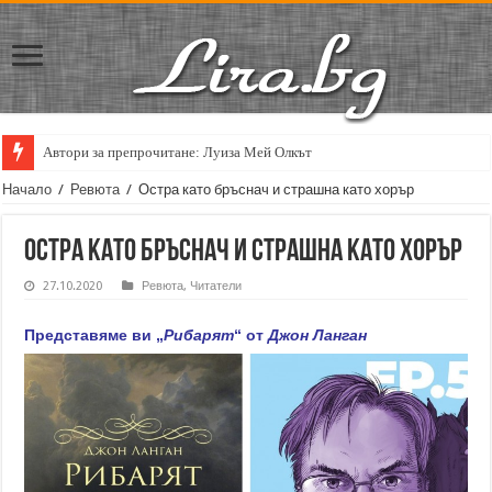
Автори за препрочитане: Луиза Мей Олкът
Кирил Кадийски: „Плачът на големия поет винаги е и сила, и съпричаст
Начало
/
Ревюта
/
Остра като бръснач и страшна като хорър
Остра като бръснач и страшна като хорър
27.10.2020
Ревюта
,
Читатели
Представяме ви „
Рибарят
“ от
Джон Ланган