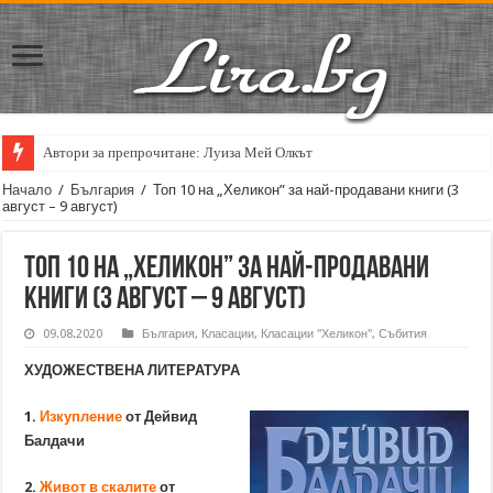
Автори за препрочитане: Луиза Мей Олкът
Кирил Кадийски: „Плачът на големия поет винаги е и сила, и съпричаст
Начало
/
България
/
Топ 10 на „Хеликон” за най-продавани книги (3
август – 9 август)
Топ 10 на „Хеликон” за най-продавани
книги (3 август – 9 август)
09.08.2020
България
,
Класации
,
Класации "Хеликон"
,
Събития
ХУДОЖЕСТВЕНА ЛИТЕРАТУРА
1.
Изкупление
от Дейвид
Балдачи
2.
Живот в скалите
от