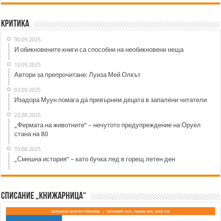
Критика
30.09.2025
И обикновените книги са способни на необикновени неща
12.09.2025
Автори за препрочитане: Луиза Мей Олкът
03.09.2025
Изадора Муун помага да превърнем децата в запалени читатели
22.08.2025
„Фермата на животните“ – нечутото предупреждение на Оруел
стана на 80
19.08.2025
„Смешна история“ – като бучка лед в горещ летен ден
Списание „Книжарница“