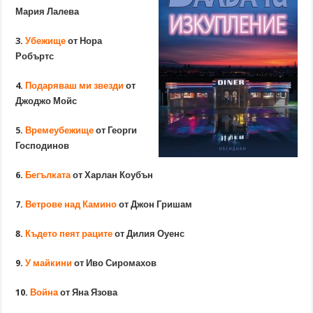
Мария Лалева
3.
Убежище
от Нора
Робъртс
4.
Подаряваш ми звезди
от
Джоджо Мойс
5.
Времеубежище
от Георги
Господинов
6.
Бегълката
от Харлан Коубън
7.
Ветрове над Камино
от Джон Гришам
8.
Където пеят раците
от Дилия Оуенс
9.
У майкини
от Иво Сиромахов
10.
Война
от Яна Язова