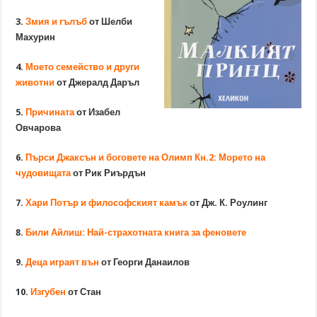
3.
Змия и гълъб
от Шелби
Махурин
4.
Моето семейство и други
животни
от Джералд Даръл
5.
Причината
от Изабел
Овчарова
6.
Пърси Джаксън и боговете на Олимп Кн.2: Морето на
чудовищата
от Рик Риърдън
7.
Хари Потър и философският камък
от Дж. К. Роулинг
8.
Били Айлиш: Най-страхотната книга за феновете
9.
Деца играят вън
от Георги Данаилов
10.
Изгубен
от Стан