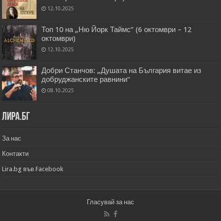
12.10.2025
Топ 10 на „Ню Йорк Таймс” (6 октомври – 12
октомври)
12.10.2025
Добри Станчов: „Душата на България витае из
добруджанските равнини“
08.10.2025
Лира.бг
За нас
Контакти
Lira.bg във Facebook
Гласувай за нас