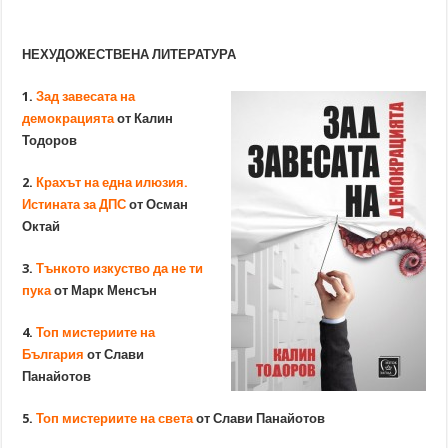
НЕХУДОЖЕСТВЕНА ЛИТЕРАТУРА
1.
Зад завесата на
демокрацията
от Калин
Тодоров
2.
Крахът на една илюзия.
Истината за ДПС
от Осман
Октай
3.
Тънкото изкуство да не ти
пука
от Марк Менсън
4.
Топ мистериите на
България
от Слави
Панайотов
5.
Топ мистериите на света
от Слави Панайотов