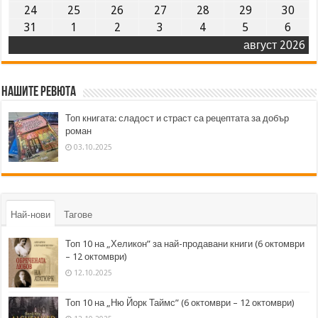
24
25
26
27
28
29
30
31
1
2
3
4
5
6
август 2026
Нашите ревюта
Топ книгата: сладост и страст са рецептата за добър
роман
03.10.2025
Най-нови
Тагове
Топ 10 на „Хеликон” за най-продавани книги (6 октомври
– 12 октомври)
12.10.2025
Топ 10 на „Ню Йорк Таймс” (6 октомври – 12 октомври)