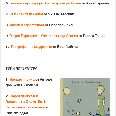
6.
Главните прокурори: От Татарчев до Гешев
от Анна Заркова
7.
Не пипай тази книга!
от Ян ван Хелсинг
8.
Мисли и забогатявай
от Наполеон Хил
9.
Георги Парцалев − Хамлет от град Левски
от Георги Тошев
10.
География на мъдростта
от Ерик Уайнър
ТИЙН ЛИТЕРАТУРА
1.
Малкият принц
от Антоан
дьо Сент Екзюпери
2.
Пърси Джаксън и
боговете на Олимп Кн.1:
Похитителят на мълнии
от
Рик Риърдън