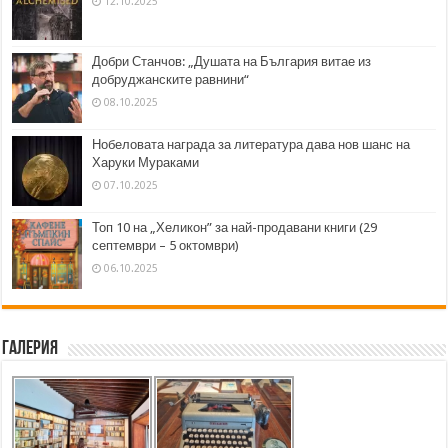
12.10.2025
Добри Станчов: „Душата на България витае из
добруджанските равнини“
08.10.2025
Нобеловата награда за литература дава нов шанс на
Харуки Мураками
07.10.2025
Топ 10 на „Хеликон” за най-продавани книги (29
септември – 5 октомври)
06.10.2025
Галерия