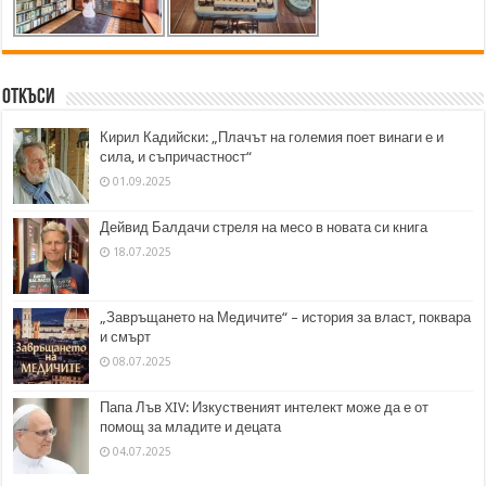
Откъси
Кирил Кадийски: „Плачът на големия поет винаги е и
сила, и съпричастност“
01.09.2025
Дейвид Балдачи стреля на месо в новата си книга
18.07.2025
„Завръщането на Медичите“ – история за власт, поквара
и смърт
08.07.2025
Папа Лъв XIV: Изкуственият интелект може да е от
помощ за младите и децата
04.07.2025