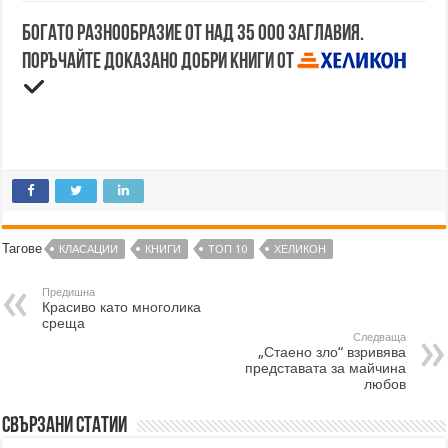
Богато разнообразие от над 35 000 заглавия.
Поръчайте доказано добри книги от
Тагове
КЛАСАЦИИ
КНИГИ
ТОП 10
ХЕЛИКОН
Предишна
Красиво като многолика
среща
Следваща
„Стаено зло“ взривява
представата за майчина
любов
Свързани статии