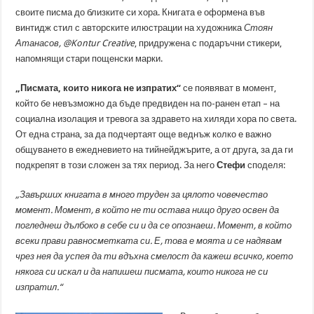
своите писма до близките си хора. Книгата е оформена във
винтидж стил с авторските илюстрации на художника
Стоян
Атанасов, @Kontur Creative
, придружена с подаръчни стикери,
напомнящи стари пощенски марки.
„Писмата, които никога не изпратих“
се появяват в момент,
който бе невъзможно да бъде предвиден на по-ранен етап – на
социална изолация и тревога за здравето на хиляди хора по света.
От една страна, за да подчертаят още веднъж колко е важно
общуването в ежедневието на тийнейджърите, а от друга, за да ги
подкрепят в този сложен за тях период. За него
Стефи
споделя:
„Завърших книгата в много труден за цялото човечество
момент. Момент, в който не ти остава нищо друго освен да
погледнеш дълбоко в себе си и да се опознаеш. Момент, в който
всеки прави равносметката си. Е, това е моята и се
надявам
чрез нея да успея да ти вдъхна смелост да кажеш всичко, което
някога си искал и да напишеш писмата, които никога не си
изпратил.“