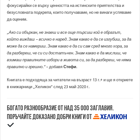
фокусирайки се върху ценността на истинските приятелства и
безусловната подкрепа, които получаваме, но не винаги успяваме
да оценим.
„Ако си объркан, не знаеш и все още търсиш кой е образът,
който виждаш – всичко е наред. Знам какво е да се изгубиш, за да
може да се намериш. Знам какво е да си сам сред много хора, за
да разбереш, че си си достатъчен. Знам какво е да мислиш, че
взимаш правилните избори в живота си, за да разбереш, че няма
правилно и греш­но.“ –
добавя
Стефи
.
Книгата е подходяща за читатели на възраст 13 г.+ и ще я откриете
в книжарници „Хеликон“ след 23 май 2020 г.
Богато разнообразие от над 35 000 заглавия.
Поръчайте доказано добри книги от