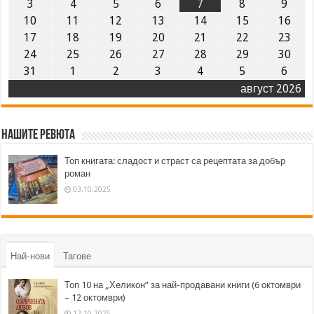
3
4
5
6
7
8
9
10
11
12
13
14
15
16
17
18
19
20
21
22
23
24
25
26
27
28
29
30
31
1
2
3
4
5
6
август 2026
Нашите ревюта
Топ книгата: сладост и страст са рецептата за добър
роман
03.10.2025
Най-нови
Тагове
Топ 10 на „Хеликон” за най-продавани книги (6 октомври
– 12 октомври)
12.10.2025