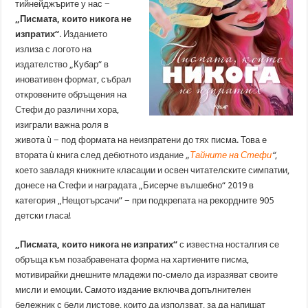
тийнейджърите у нас −
„Писмата, които никога не
изпратих“
. Изданието
излиза с логото на
издателство „Кубар“ в
иновативен формат, събрал
откровените обръщения на
Стефи до различни хора,
изиграли важна роля в
живота ù − под формата на неизпратени до тях писма. Това е
втората ù книга след дебютното издание
„
Тайните на Стефи
“
,
което завладя книжните класации и освен читателските симпатии,
донесе на Стефи и наградата „Бисерче вълшебно“ 2019 в
категория „Нещотърсачи” − при подкрепата на рекордните 905
детски гласа!
„Писмата, които никога не изпратих“
с известна носталгия се
обръща към позабравената форма на хартиените писма,
мотивирайки днешните младежи по-смело да изразяват своите
мисли и емоции. Самото издание включва допълнителен
бележник с бели листове, които да използват, за да напишат