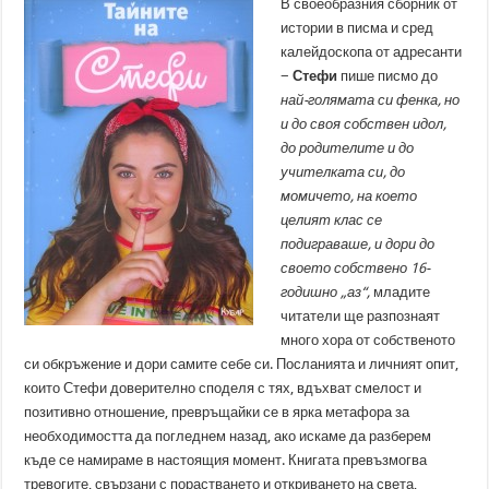
В своеобразния сборник от
истории в писма и сред
калейдоскопа от адресанти
−
Стефи
пише писмо до
най-голямата си фенка, но
и до своя собствен идол,
до родителите и до
учителката си, до
момичето, на което
целият клас се
подиграваше, и дори до
своето собствено 16-
годишно „аз“,
младите
читатели ще разпознаят
много хора от собственото
си обкръжение и дори самите себе си. Посланията и личният опит,
които Стефи доверително споделя с тях, вдъхват смелост и
позитивно отношение, превръщайки се в ярка метафора за
необходимостта да погледнем назад, ако искаме да разберем
къде се намираме в настоящия момент. Книгата превъзмогва
тревогите, свързани с порастването и откриването на света,