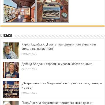
Откъси
Кирил Кадийски: „Плачът на големия поет винаги е и
сила, и съпричастност“
01.09.2025
Дейвид Балдачи стреля на месо в новата си книга
18.07.2025
„Завръщането на Медичите“ – история за власт, поквара
и смърт
08.07.2025
Папа Лъв XIV: Изкуственият интелект може да е от