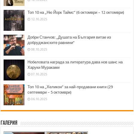
Топ 10 на „Ню Йорк Таймс” (6 октомври – 12 октомври)
12.10.2025
Добри Станчов: „Душата на България витае из
добруджанските равнини“
08.10.2025
Нобеловата награда за литература дава нов шанс на
Харуки Мураками
07.10.2025
Топ 10 на „Хеликон” за най-продавани книги (29
септември – 5 октомври)
06.10.2025
Галерия