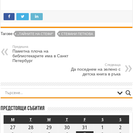
Тагове
„ТАЙНИТЕ НА СТЕФИ“
СТЕФАНИ ПЕТКОВА
Предишна
Паметна плоча на
библиотекарите има в Санкт
Петербург
Следваща
Да поседнем на зелено с
детска книга в ръка
Предстоящи събития
M
T
W
T
F
S
S
27
28
29
30
31
1
2