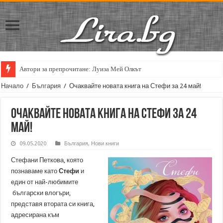
Автори за препрочитане: Луиза Мей Олкът
Начало
/
България
/
Очаквайте новата книга на Стефи за 24 май!
Очаквайте новата книга на Стефи за 24
май!
09.05.2020
България
,
Нови книги
Стефани Петкова, която
познаваме като
Стефи
и
един от най-любимите
български влогъри,
представя втората си книга,
адресирана към