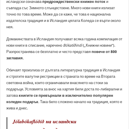
исландски означава
предрождественски книжен поток
и
съвпада със Зимното слънцестоене. Много нови книги излизат
точно по това време. Може да се каже, че това е национална
издателска традиция и в Исландия цялата Коледа се върти около
нея.
Домакинствата в Исландия получават всяка година компилация от
нови книги в списание, наречено
B
ókatíðindi
(„Книжни новини“).
Разпространява се безплатно и често представя
повече от 800
заглавия.
Обичаят произлиза от дългата литературна традиция в Исландия
и строгите валутни рестрикции в страната по време на Втората
световна война, които ограничавали внасянето на стоки за
подаръци. Условията за внос на хартия били доста по-либерални и
затова
книгите се превърнали в изключително популярен
коледен подарък
. Така било сложено начало на традиция, която е
жива и днес.
Jólabókaflóðið на исландски