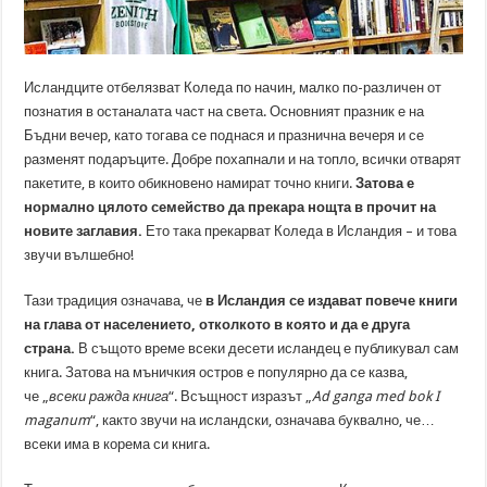
Исландците отбелязват Коледа по начин, малко по-различен от
познатия в останалата част на света. Основният празник е на
Бъдни вечер, като тогава се поднася и празнична вечеря и се
разменят подаръците. Добре похапнали и на топло, всички отварят
пакетите, в които обикновено намират точно книги.
Затова е
нормално цялото семейство да прекара нощта в прочит на
новите заглавия.
Ето така прекарват Коледа в Исландия – и това
звучи вълшебно!
Тази традиция означава, че
в Исландия се издават повече книги
на глава от населението, отколкото в която и да е друга
страна.
В същото време всеки десети исландец е публикувал сам
книга. Затова на мъничкия остров е популярно да се казва,
че „
всеки ражда книга
“. Всъщност изразът „
A
d ganga med bok I
maganum
“, както звучи на исландски, означава буквално, че…
всеки има в корема си книга.