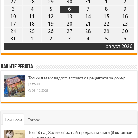
27
28
29
30
31
1
2
3
4
5
6
7
8
9
10
11
12
13
14
15
16
17
18
19
20
21
22
23
24
25
26
27
28
29
30
31
1
2
3
4
5
6
август 2026
Нашите ревюта
Топ книгата: сладост и страст са рецептата за добър
роман
03.10.2025
Най-нови
Тагове
Топ 10 на „Хеликон” за най-продавани книги (6 октомври