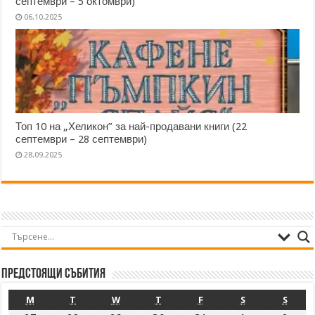
септември – 5 октомври)
06.10.2025
Топ 10 на „Хеликон” за най-продавани книги (22
септември – 28 септември)
28.09.2025
Предстоящи събития
M
T
W
T
F
S
S