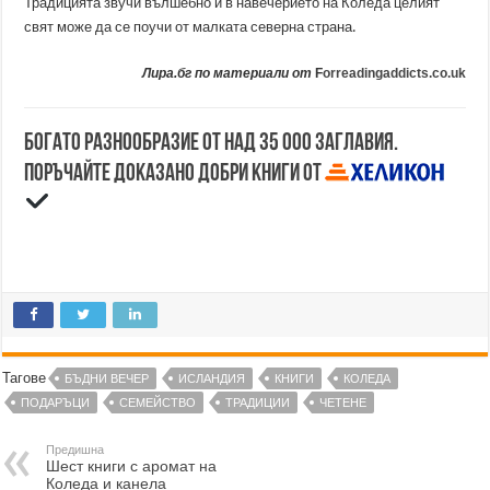
Традицията звучи вълшебно и в навечерието на Коледа целият
свят може да се поучи от малката северна страна.
Лира.бг по материали от
F
orreadingaddicts.co.uk
Богато разнообразие от над 35 000 заглавия.
Поръчайте доказано добри книги от
Тагове
БЪДНИ ВЕЧЕР
ИСЛАНДИЯ
КНИГИ
КОЛЕДА
ПОДАРЪЦИ
СЕМЕЙСТВО
ТРАДИЦИИ
ЧЕТЕНЕ
Предишна
Шест книги с аромат на
Коледа и канела