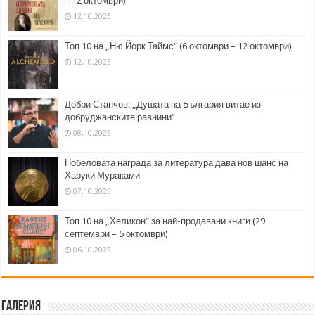
– 12 октомври)
12.10.2025
Топ 10 на „Ню Йорк Таймс” (6 октомври – 12 октомври)
12.10.2025
Добри Станчов: „Душата на България витае из
добруджанските равнини“
08.10.2025
Нобеловата награда за литература дава нов шанс на
Харуки Мураками
07.10.2025
Топ 10 на „Хеликон” за най-продавани книги (29
септември – 5 октомври)
06.10.2025
Галерия