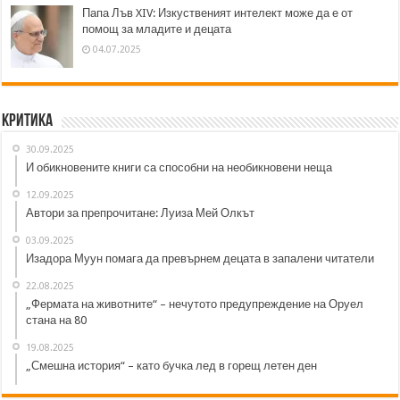
Папа Лъв XIV: Изкуственият интелект може да е от
помощ за младите и децата
04.07.2025
Критика
30.09.2025
И обикновените книги са способни на необикновени неща
12.09.2025
Автори за препрочитане: Луиза Мей Олкът
03.09.2025
Изадора Муун помага да превърнем децата в запалени читатели
22.08.2025
„Фермата на животните“ – нечутото предупреждение на Оруел
стана на 80
19.08.2025
„Смешна история“ – като бучка лед в горещ летен ден