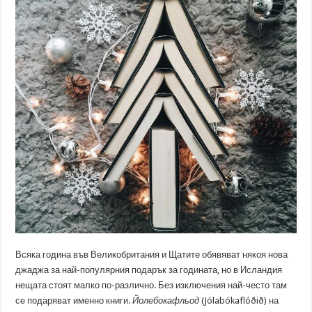
Всяка година във Великобритания и Щатите обявяват някоя нова
джаджа за най-популярния подарък за годината, но в Исландия
нещата стоят малко по-различно. Без изключения най-често там
се подаряват именно книги.
Йолебокафльод
(Jólabókaflóðið) на