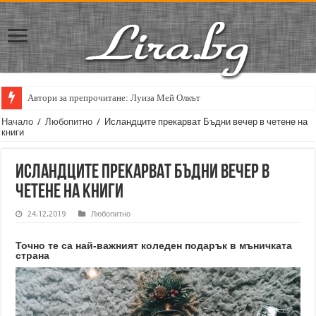
Автори за препрочитане: Луиза Мей Олкът
Кирил Кадийски: „Плачът на големия поет винаги е и сила, и съпричаст
Начало
/
Любопитно
/
Исландците прекарват Бъдни вечер в четене на
книги
Исландците прекарват Бъдни вечер в
четене на книги
24.12.2019
Любопитно
Точно те са най-важният коледен подарък в мъничката
страна