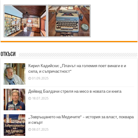
Откъси
Кирил Кадийски: „Плачът на големия поет винаги е и
сила, и съпричастност“
01.09.2025
Дейвид Балдачи стреля на месо в новата си книга
18.07.2025
„Завръщането на Медичите“ – история за власт, поквара
и смърт
08.07.2025