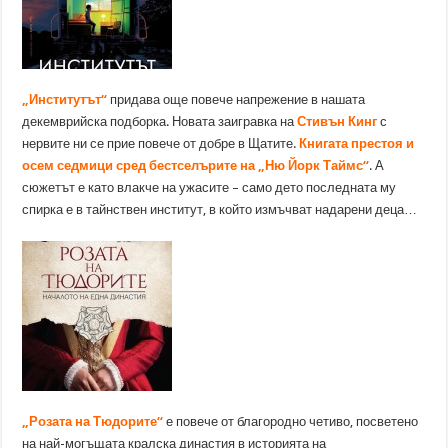
„Институтът“
придава още повече напрежение в нашата
декемврийска подборка. Новата заигравка на
Стивън Кинг
с
нервите ни се прие повече от добре в Щатите.
Книгата престоя и
осем седмици сред бестселърите на „Ню Йорк Таймс“
. А
сюжетът е като влакче на ужасите – само дето последната му
спирка е в тайнствен институт, в който измъчват надарени деца…
„Розата на Тюдорите“
е повече от благородно четиво, посветено
на най-могъщата кралска династия в историята на