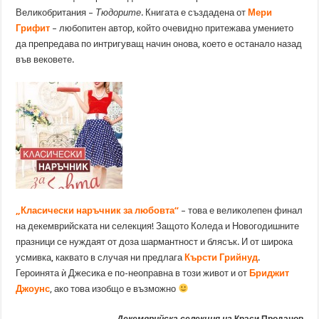
Великобритания –
Тюдорите
. Книгата е създадена от
Мери
Грифит
– любопитен автор, който очевидно притежава умението
да препредава по интригуващ начин онова, което е останало назад
във вековете.
„Класически наръчник за любовта“
– това е великолепен финал
на декемврийската ни селекция! Защото Коледа и Новогодишните
празници се нуждаят от доза шармантност и блясък. И от широка
усмивка, каквато в случая ни предлага
Кърсти Грийнуд
.
Героинята ѝ Джесика е по-неоправна в този живот и от
Бриджит
Джоунс
, ако това изобщо е възможно