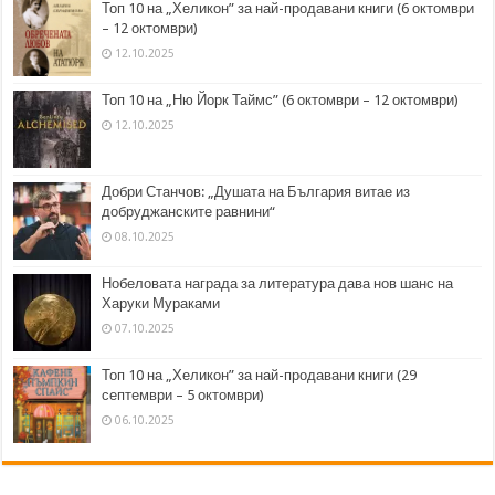
Топ 10 на „Хеликон” за най-продавани книги (6 октомври
– 12 октомври)
12.10.2025
Топ 10 на „Ню Йорк Таймс” (6 октомври – 12 октомври)
12.10.2025
Добри Станчов: „Душата на България витае из
добруджанските равнини“
08.10.2025
Нобеловата награда за литература дава нов шанс на
Харуки Мураками
07.10.2025
Топ 10 на „Хеликон” за най-продавани книги (29
септември – 5 октомври)
06.10.2025