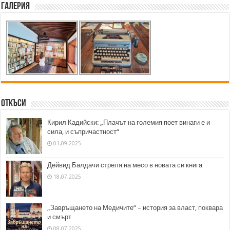
Галерия
Откъси
Кирил Кадийски: „Плачът на големия поет винаги е и
сила, и съпричастност“
01.09.2025
Дейвид Балдачи стреля на месо в новата си книга
18.07.2025
„Завръщането на Медичите“ – история за власт, поквара
и смърт
08.07.2025