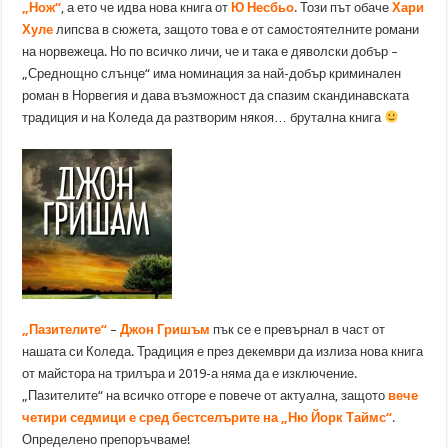
„Нож“
, а ето че идва нова книга от
Ю Несбьо
. Този път обаче
Хари
Хуле
липсва в сюжета, защото това е от самостоятелните романи
на норвежеца. Но по всичко личи, че и така е дяволски добър –
„Среднощно слънце“ има номинация за най-добър криминален
роман в Норвегия и дава възможност да спазим скандинавската
традиция и на Коледа да разтворим някоя… брутална книга
„Пазителите“
–
Джон Гришъм
пък се е превърнал в част от
нашата си Коледа. Традиция е през декември да излиза нова книга
от майстора на трилъра и 2019-а няма да е изключение.
„Пазителите“ на всичко отгоре е повече от актуална, защото
вече
четири седмици е сред бестселърите на „Ню Йорк Таймс“
.
Определено препоръчваме!