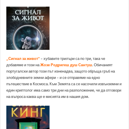
„Сигнал за живот“
– хубавите трилъри са по три, така че
добавяме и този на
Жозе Родригеш душ Сантуш
. Обичаният
португалски автор този път изненадва, защото обръща гръб на
злободневните земни афери – и се отправяме на едно
пътешествие в Космоса. Към Земята са се насочили извънземни и
един криптолог има само три дни на разположение, че да отговори
на въпроса каква ще е мисията им в нашия дом.