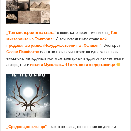
„Топ мистериите на света“
е нещо като продължение на
„Топ
мистериите на България“
. А точно тази книга стана
най-
продавана в раздел Нехудожествени на „Хеликон“
. Влогърът
Слави Панайотов
слага по този начин точка на една успешна и
емоционална година, в която се превърна и в един от най-четените
автори, пък и
изкачи Мусала с… 15 хил. свои поддръжници
„Среднощно слънце“
– както се казва, още не сме си дочели