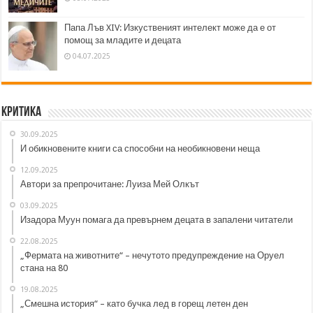
Папа Лъв XIV: Изкуственият интелект може да е от
помощ за младите и децата
04.07.2025
Критика
30.09.2025
И обикновените книги са способни на необикновени неща
12.09.2025
Автори за препрочитане: Луиза Мей Олкът
03.09.2025
Изадора Муун помага да превърнем децата в запалени читатели
22.08.2025
„Фермата на животните“ – нечутото предупреждение на Оруел
стана на 80
19.08.2025
„Смешна история“ – като бучка лед в горещ летен ден