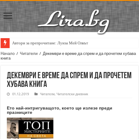
Автори за препрочитане: Луиза Мей Олкът
Кирил Кадийски: „Плачът на големия поет винаги е и сила, и съпричаст
Начало
/
Читатели
/
Декември е време да спрем и да прочетем хубава
книга
Декември е време да спрем и да прочетем
хубава книга
01.12.2019
Читатели
,
Читателски дневник
Ето най-интригуващото, което ще излезе преди
празниците