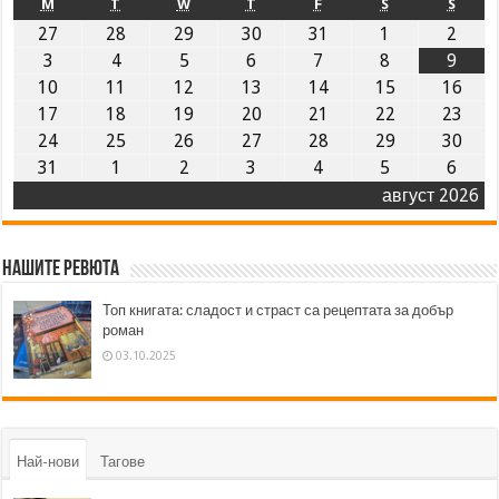
M
T
W
T
F
S
S
27
28
29
30
31
1
2
3
4
5
6
7
8
9
10
11
12
13
14
15
16
17
18
19
20
21
22
23
24
25
26
27
28
29
30
31
1
2
3
4
5
6
август 2026
Нашите ревюта
Топ книгата: сладост и страст са рецептата за добър
роман
03.10.2025
Най-нови
Тагове