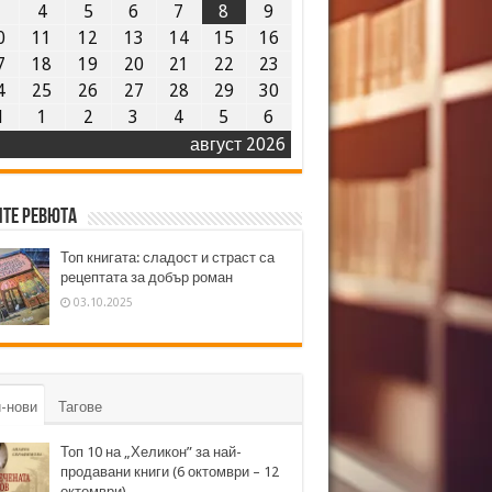
3
4
5
6
7
8
9
0
11
12
13
14
15
16
7
18
19
20
21
22
23
4
25
26
27
28
29
30
1
1
2
3
4
5
6
август 2026
те ревюта
Топ книгата: сладост и страст са
рецептата за добър роман
03.10.2025
-нови
Тагове
Топ 10 на „Хеликон” за най-
продавани книги (6 октомври – 12
октомври)