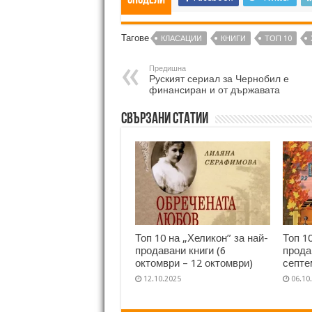
Сподели
Тагове
КЛАСАЦИИ
КНИГИ
ТОП 10
Предишна
Руският сериал за Чернобил е
финансиран и от държавата
Свързани статии
Топ 10 на „Хеликон” за най-
Топ 1
продавани книги (6
прода
октомври – 12 октомври)
септе
12.10.2025
06.10