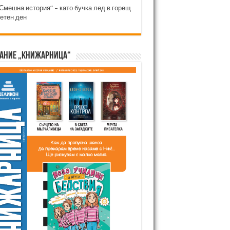
Смешна история“ – като бучка лед в горещ
етен ден
ание „Книжарница“