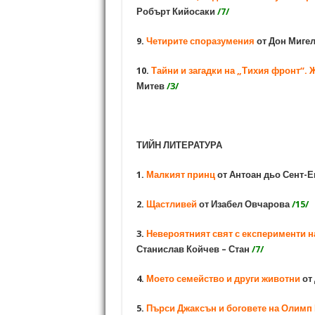
Робърт Кийосаки
/7/
9.
Четирите споразумения
от Дон Миге
10.
Тайни и загадки на „Тихия фронт“. 
Митев
/3/
ТИЙН ЛИТЕРАТУРА
1.
Малкият принц
от Антоан дьо Сент-
2.
Щастливей
от Изабел Овчарова
/15/
3.
Невероятният свят с експерименти н
Станислав Койчев – Стан
/7/
4.
Моето семейство и други животни
от
5.
Пърси Джаксън и боговете на Олимп 