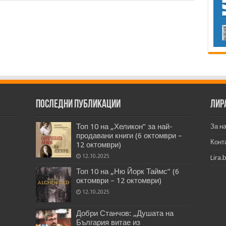
Последни публикации
Лир
Топ 10 на „Хеликон” за най-
За н
продавани книги (6 октомври –
Конт
12 октомври)
12.10.2025
Lira.
Топ 10 на „Ню Йорк Таймс” (6
октомври – 12 октомври)
12.10.2025
Добри Станчов: „Душата на
България витае из