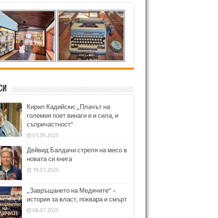
си
Кирил Кадийски: „Плачът на
големия поет винаги е и сила, и
съпричастност“
01.09.2025
Дейвид Балдачи стреля на месо в
новата си книга
18.07.2025
„Завръщането на Медичите“ –
история за власт, поквара и смърт
08.07.2025