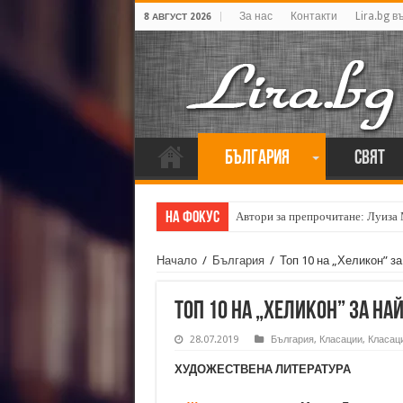
За нас
Контакти
Lira.bg в
8 АВГУСТ 2026
България
Свят
На фокус
Автори за препрочитане: Луиза
Начало
/
България
/
Топ 10 на „Хеликон” за
Топ 10 на „Хеликон” за на
28.07.2019
България
,
Класации
,
Класаци
ХУДОЖЕСТВЕНА ЛИТЕРАТУРА