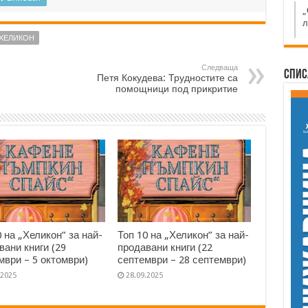
„
л
ХЕЛИКОН
Следваща
Спис
Петя Кокудева: Трудностите са
помощници под прикритие
0 на „Хеликон” за най-
Топ 10 на „Хеликон” за най-
вани книги (29
продавани книги (22
мври – 5 октомври)
септември – 28 септември)
.2025
28.09.2025