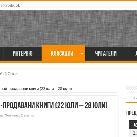
ъв Facebook
Интервю
Класации
Читатели
 Мей Олкът
 най-продавани книги (22 юли – 28 юли)
й-продавани книги (22 юли – 28 юли)
Пред
и "Хеликон"
,
Събития
2