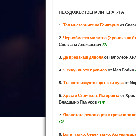
НЕХУДОЖЕСТВЕНА ЛИТЕРАТУРА
1.
Топ мистериите на България
от Слав
2.
Чернобилска молитва (Хроника на б
Светлана Алексиевич
/7/
3.
Да прецакаш дявола
от Наполеон Хи
4.
5-секундното правило
от Мел Робин
5.
Тънкото изкуство да не ти пука
от Ма
6.
Христо Стоичков. Историята
от Хрис
Владимир Памуков
/14/
7.
Японската революция в грижата за к
/2/
8.
Богат татко, беден татко. Актуализи