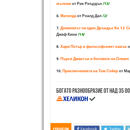
мълнии
от Рик Риърдън
/13/
6.
Матилда
от Роалд Дал
/2/
7.
Дневникът на един Дръндьо Кн.12: 
Джеф Кини
/14/
8.
Хари Потър и философският камък
о
9.
Пърси Джаксън и боговете на Олимп 
10.
Приключенията на Том Сойер
от Ма
Богато разнообразие от над 35 0
Facebook
Twitter