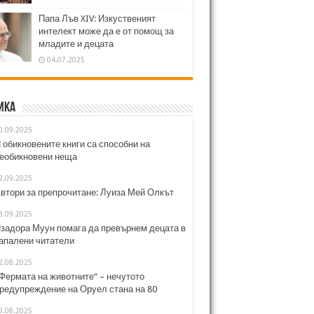
Папа Лъв XIV: Изкуственият
интелект може да е от помощ за
младите и децата
04.07.2025
ика
0.09.2025
 обикновените книги са способни на
еобикновени неща
2.09.2025
втори за препрочитане: Луиза Мей Олкът
3.09.2025
задора Муун помага да превърнем децата в
апалени читатели
2.08.2025
Фермата на животните“ – нечутото
редупреждение на Оруел стана на 80
9.08.2025