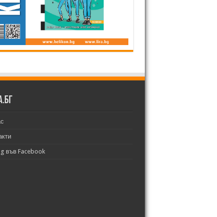
а.бг
ас
акти
bg във Facebook