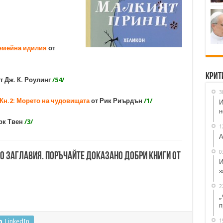
Семейна идилия
от
Крит
т Дж. К. Роулинг
/54/
3
Кн.2: Морето на чудовищата
от Рик Риърдън
/1/
И
н
рк Твен
/3/
1
А
0
00 заглавия. Поръчайте доказано добри книги от
И
з
2
„
п
1
LinkedIn