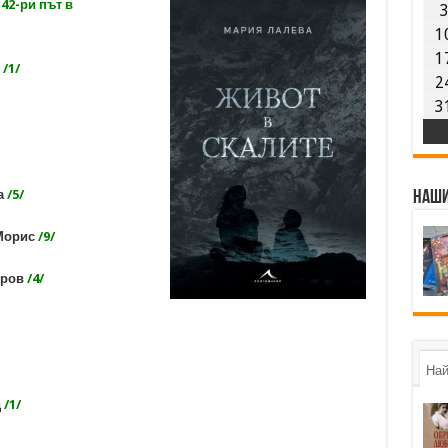
 42-ри път в
1
1
л
/1/
2
3
а
/5/
Наши
Морис
/9/
уров
/4/
Най
д
/1/