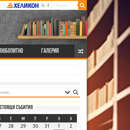
Любопитно
Галерия
стоящи събития
M
T
W
T
F
S
S
7
28
29
30
31
1
2