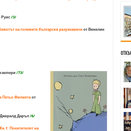
л Руис
/3/
Животът на големите български разузнавачи
от Венелин
Откъ
Екзюпери
/73/
а Петьо Филията
от
 Джералд Даръл
/6/
Кн.1: Похитителят на