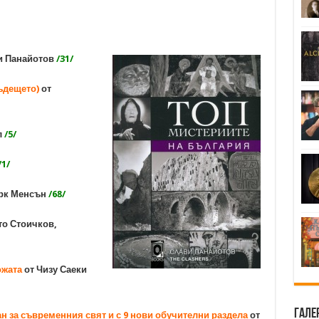
и Панайотов
/31/
ъдещето)
от
л
/5/
/1/
рк Менсън
/68/
то Стоичков,
ожата
от Чизу Саеки
Гале
ран за съвременния свят и с 9 нови обучителни раздела
от