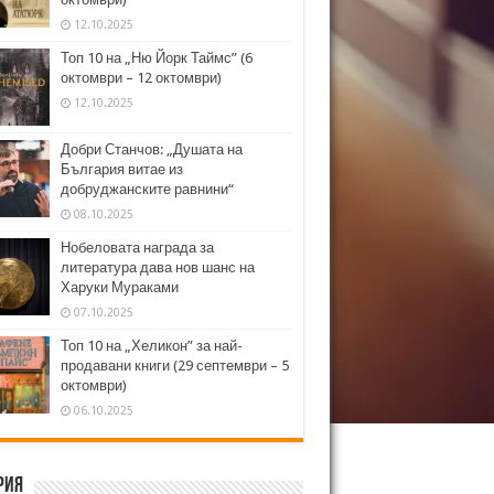
12.10.2025
Топ 10 на „Ню Йорк Таймс” (6
октомври – 12 октомври)
12.10.2025
Добри Станчов: „Душата на
България витае из
добруджанските равнини“
08.10.2025
Нобеловата награда за
литература дава нов шанс на
Харуки Мураками
07.10.2025
Топ 10 на „Хеликон” за най-
продавани книги (29 септември – 5
октомври)
06.10.2025
рия