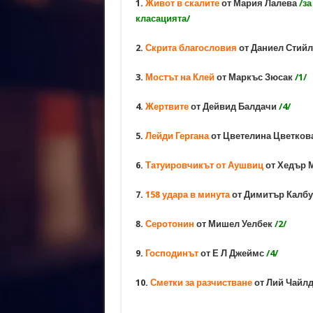
1.
Живот в скалите
от Мария Лалева
/за
класацията/
2.
Скрита благословия
от Даниел Стий
3.
Мостът на Клей
от Маркъс Зюсак
/1/
4.
Жертвите
от Дейвид Балдачи
/4/
5.
Лейди Гергана
от Цветелина Цветков
6.
Татуировчикът от Аушвиц
от Хедър 
7.
158 удара в минута
от Димитър Калб
8.
Серотонин
от Мишел Уелбек
/2/
9.
Господинът
от Е Л Джеймс
/4/
10.
Сметки за разчистване
от Лий Чайл