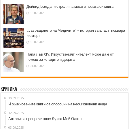
Дейвид Балдачи стреля на месо в новата си книга
18.07.2025
„Завръщането на Медичите“ – история за власт, поквара
и смърт
08.07.2025
Папа Лъв XIV: Изкуственият интелект може да е от
помощ за младите и децата
04.07.2025
Критика
30.09.2025
И обикновените книги са способни на необикновени неща
12.09.2025
Автори за препрочитане: Луиза Мей Олкът
03.09.2025