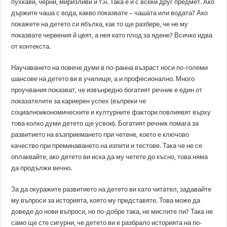
пухкави, черни, миризливи и т.н. Така е и с всеки друг предмет. Ако
държите чаша с вода, какво показвате – чашата или водата? Ако
покажете на детето си ябълка, как то ще разбере, че не му
показвате червения й цвят, а нея като плод за ядене? Всичко идва
от контекста.
Научаването на повече думи в по-ранна възраст носи по-големи
шансове на детето ви в училище, а и професионално. Много
проучвания показват, че извънредно богатият речник е един от
показателите за кариерен успех (въпреки че
социалноикономическите и културните фактори повлиявят върху
това колко думи детето ще усвои). Богатият речник помага за
развитието на възприемането при четене, което е ключово
качество при преминаването на изпити и тестове. Така че не се
оплаквайте, ако детето ви иска да му четете до късно, това няма
да продължи вечно.
За да окуражите развитието на детето ви като читател, задавайте
му въпроси за историята, която му представяте. Това може да
доведе до нови въпроси, но по-добре така, не мислите ли? Така не
само ще сте сигурни, че детето ви е разбрало историята на по-