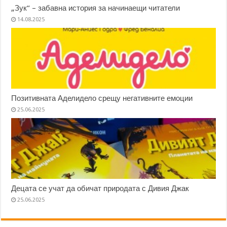
„Зук“ – забавна история за начинаещи читатели
14.08.2025
Позитивната Аделидело срещу негативните емоции
25.06.2025
Децата се учат да обичат природата с Дивия Джак
25.06.2025