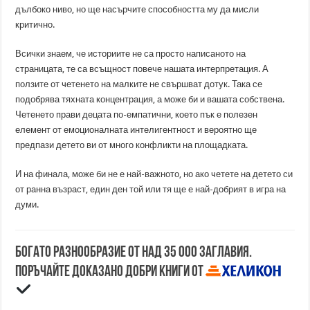
дълбоко ниво, но ще насърчите способността му да мисли
критично.
Всички знаем, че историите не са просто написаното на
страницата, те са всъщност повече нашата интерпретация. А
ползите от четенето на малките не свършват дотук. Така се
подобрява тяхната концентрация, а може би и вашата собствена.
Четенето прави децата по-емпатични, което пък е полезен
елемент от емоционалната интелигентност и вероятно ще
предпази детето ви от много конфликти на площадката.
И на финала, може би не е най-важното, но ако четете на детето си
от ранна възраст, един ден той или тя ще е най-добрият в игра на
думи.
Богато разнообразие от над 35 000 заглавия.
Поръчайте доказано добри книги от