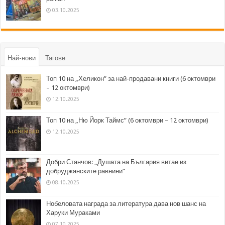
03.10.2025
Най-нови
Тагове
Топ 10 на „Хеликон” за най-продавани книги (6 октомври
– 12 октомври)
12.10.2025
Топ 10 на „Ню Йорк Таймс” (6 октомври – 12 октомври)
12.10.2025
Добри Станчов: „Душата на България витае из
добруджанските равнини“
08.10.2025
Нобеловата награда за литература дава нов шанс на
Харуки Мураками
07.10.2025