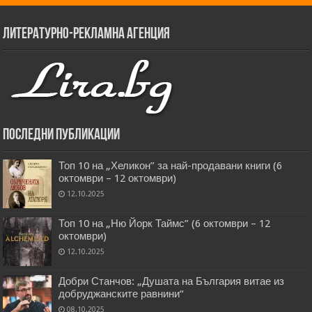
Литературно-рекламна агенция
Последни публикации
Топ 10 на „Хеликон” за най-продавани книги (6
октомври – 12 октомври)
12.10.2025
Топ 10 на „Ню Йорк Таймс” (6 октомври – 12
октомври)
12.10.2025
Добри Станчов: „Душата на България витае из
добруджанските равнини“
08.10.2025