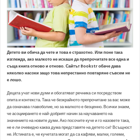
Детето ви обича да чете и това е страхотно. Или поне така
изглежда, ако малкото не искаше да препрочитате все една и
съща книга отново и отново. Сайтът
Bookstr
обаче дава
няколко насоки защо това непрестанно повтаряне съвсем не
е лошо.
Децата учат нови думи и обогатяват речника си посредством
опита и контекста. Така че безкрайното препрочитане за вас може
да означава главоболие, но за малкото е безценно. Всички знаем,
че асоциирането е най-добрият начин за научаването на
значението на новите думи. Ако посочите куче и го назовете така,
не е ли очевидно каква дума представяте на детето си? Всъщност
не. Истината е, че кучетата могат да са кафяви, малки, големи,