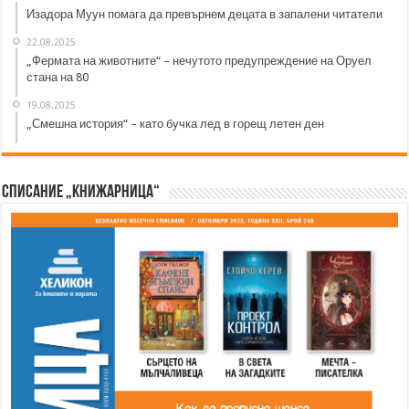
Изадора Муун помага да превърнем децата в запалени читатели
22.08.2025
„Фермата на животните“ – нечутото предупреждение на Оруел
стана на 80
19.08.2025
„Смешна история“ – като бучка лед в горещ летен ден
Списание „Книжарница“