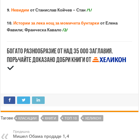
9.
Невидим
от Станислав Койчев − Стан
/1/
10.
Истории за лека нощ за момичета бунтарки
от Елена
Фавили; Франческа Кавало
/2/
Богато разнообразие от над 35 000 заглавия.
Поръчайте доказано добри книги от
Тагове
КЛАСАЦИИ
КНИГИ
ТОП 10
ХЕЛИКОН
Предишна
Мишел Обама продаде 1,4