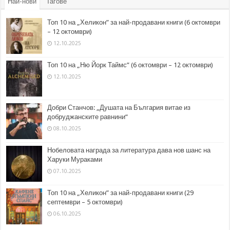
Най-нови
Тагове
Топ 10 на „Хеликон” за най-продавани книги (6 октомври
– 12 октомври)
12.10.2025
Топ 10 на „Ню Йорк Таймс” (6 октомври – 12 октомври)
12.10.2025
Добри Станчов: „Душата на България витае из
добруджанските равнини“
08.10.2025
Нобеловата награда за литература дава нов шанс на
Харуки Мураками
07.10.2025
Топ 10 на „Хеликон” за най-продавани книги (29
септември – 5 октомври)
06.10.2025