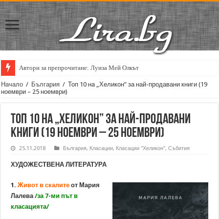
Автори за препрочитане: Луиза Мей Олкът
Кирил Кадийски: „Плачът на големия поет винаги е и сила, и съпричаст
Начало
/
България
/
Топ 10 на „Хеликон” за най-продавани книги (19
ноември – 25 ноември)
Топ 10 на „Хеликон” за най-продавани
книги (19 ноември – 25 ноември)
25.11.2018
България
,
Класации
,
Класации "Хеликон"
,
Събития
ХУДОЖЕСТВЕНА ЛИТЕРАТУРА
1.
Живот в скалите
от Мария
Лалева
/за 7-ми път в
класацията/