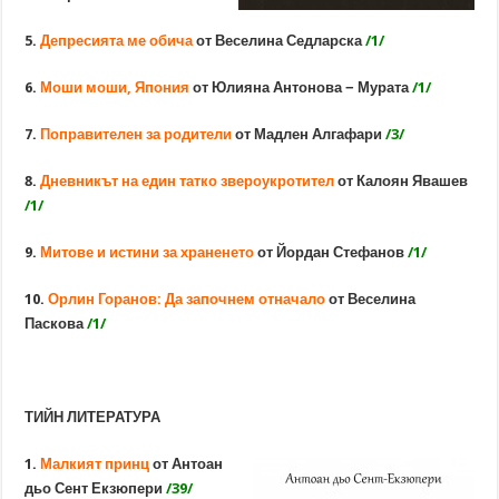
5.
Депресията ме обича
от Веселина Седларска
/1/
6.
Моши моши, Япония
от Юлияна Антонова − Мурата
/1/
7.
Поправителен за родители
от Мадлен Алгафари
/3/
8.
Дневникът на един татко звероукротител
от Калоян Явашев
/1/
9.
Митове и истини за храненето
от Йордан Стефанов
/1/
10.
Орли
н Горанов: Да започнем отначало
от Веселина
Паскова
/1/
ТИЙН ЛИТЕРАТУРА
1.
Малкият принц
от Антоан
дьо Сент Екзюпери
/39/