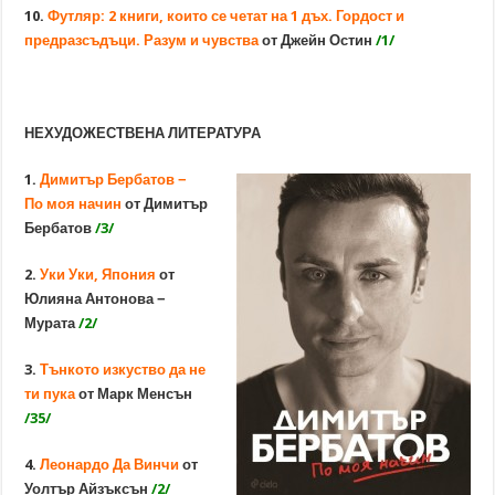
10.
Футляр: 2 книги, които се четат на 1 дъх. Гордост и
предразсъдъци. Разум и чувства
от Джейн Остин
/1/
НЕХУДОЖЕСТВЕНА ЛИТЕРАТУРА
1.
Димитър Бербатов −
По моя начин
от Димитър
Бербатов
/3/
2.
Уки Уки, Япония
от
Юлияна Антонова
−
Мурата
/2/
3.
Тънкото изкуство да не
ти пука
от Марк Менсън
/35/
4.
Леонардо Да Винчи
от
Уолтър Айзъксън
/2/