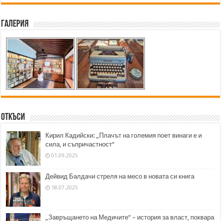
Галерия
Откъси
Кирил Кадийски: „Плачът на големия поет винаги е и
сила, и съпричастност“
01.09.2025
Дейвид Балдачи стреля на месо в новата си книга
18.07.2025
„Завръщането на Медичите“ – история за власт, поквара