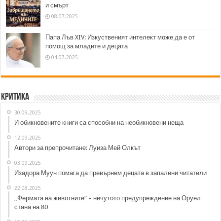
и смърт
08.07.2025
Папа Лъв XIV: Изкуственият интелект може да е от
помощ за младите и децата
04.07.2025
Критика
30.09.2025
И обикновените книги са способни на необикновени неща
12.09.2025
Автори за препрочитане: Луиза Мей Олкът
03.09.2025
Изадора Муун помага да превърнем децата в запалени читатели
22.08.2025
„Фермата на животните“ – нечутото предупреждение на Оруел
стана на 80