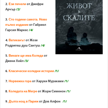
2.
Ези печели
от Джефри
Арчър
/2/
3.
Сто години самота. Ново
пълно издание
от Габриел
Гарсия Маркес
/4/
4.
Ватиканът
от Жозе
Родригеш душ Сантуш
/4/
5.
Винаги ще има Коледа
от
Джени Хейл
/3/
6.
Класически коледни истории
/1/
7.
Норвежка гора
от Харуки Мураками
/1/
8.
Коледата на Мегре
от Жорж Сименон
/1/
9.
Дълга нощ в Париж
от Дов Алфон
/1/