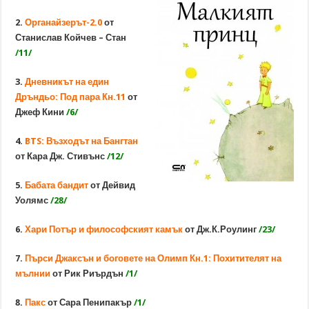
2.
Органайзерът-2.0
от
Станислав Койчев – Стан
/11/
3.
Дневникът на един
Дръндьо: Под пара Кн.11
от
Джеф Кини
/6/
4.
BTS: Възходът на Бангтан
от Кара Дж. Стивънс
/12/
5.
Бабата бандит
от Дейвид
Уолямс
/28/
6.
Хари Потър и философският камък
от Дж.К.Роулинг
/23/
7.
Пърси Джаксън и боговете на Олимп Кн.1: Похитителят на
мълнии
от Рик Риърдън
/1/
8.
Пакс
от Сара Пенипакър
/1/