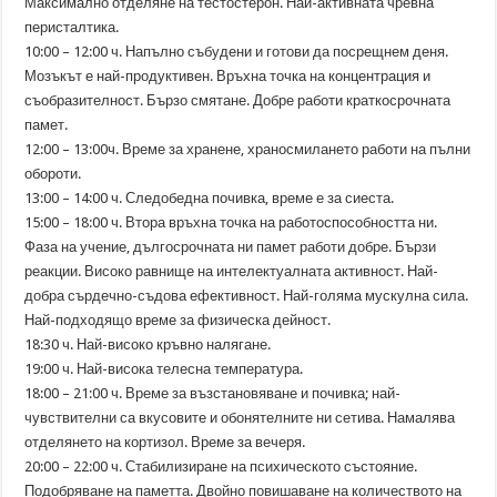
Максимално отделяне на тестостерон. Най-активната чревна
перисталтика.
10:00 – 12:00 ч. Напълно събудени и готови да посрещнем деня.
Мозъкът е най-продуктивен. Връхна точка на концентрация и
съобразителност. Бързо смятане. Добре работи краткосрочната
памет.
12:00 – 13:00ч. Време за хранене, храносмилането работи на пълни
обороти.
13:00 – 14:00 ч. Следобедна почивка, време е за сиеста.
15:00 – 18:00 ч. Втора връхна точка на работоспособността ни.
Фаза на учение, дългосрочната ни памет работи добре. Бързи
реакции. Високо равнище на интелектуалната активност. Най-
добра сърдечно-съдова ефективност. Най-голяма мускулна сила.
Най-подходящо време за физическа дейност.
18:30 ч. Най-високо кръвно налягане.
19:00 ч. Най-висока телесна температура.
18:00 – 21:00 ч. Време за възстановяване и почивка; най-
чувствителни са вкусовите и обонятелните ни сетива. Намалява
отделянето на кортизол. Време за вечеря.
20:00 – 22:00 ч. Стабилизиране на психическото състояние.
Подобряване на паметта. Двойно повишаване на количеството на