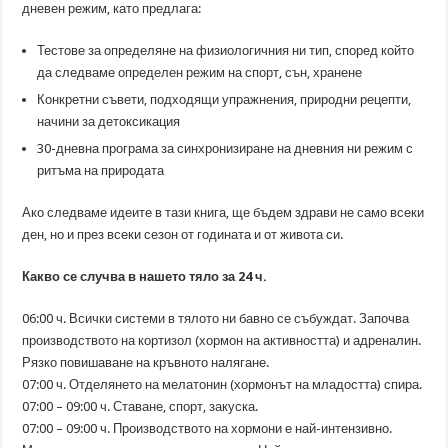
дневен режим, като предлага:
Тестове за определяне на физиологичния ни тип, според който
да следваме определен режим на спорт, сън, хранене
Конкретни съвети, подходящи упражнения, природни рецепти,
начини за детоксикация
30-дневна програма за синхронизиране на дневния ни режим с
ритъма на природата
Ако следваме идеите в тази книга, ще бъдем здрави не само всеки
ден, но и през всеки сезон от годината и от живота си.
Какво се случва в нашето тяло за 24 ч.
06:00 ч. Всички системи в тялото ни бавно се събуждат. Започва
производството на кортизол (хормон на активността) и адреналин.
Рязко повишаване на кръвното налягане.
07:00 ч. Отделянето на мелатонин (хормонът на младостта) спира.
07:00 – 09:00 ч. Ставане, спорт, закуска.
07:00 – 09:00 ч. Производството на хормони е най-интензивно.