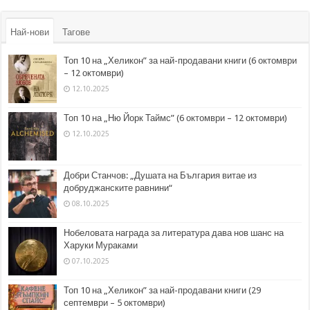
Най-нови
Тагове
Топ 10 на „Хеликон” за най-продавани книги (6 октомври
– 12 октомври)
12.10.2025
Топ 10 на „Ню Йорк Таймс” (6 октомври – 12 октомври)
12.10.2025
Добри Станчов: „Душата на България витае из
добруджанските равнини“
08.10.2025
Нобеловата награда за литература дава нов шанс на
Харуки Мураками
07.10.2025
Топ 10 на „Хеликон” за най-продавани книги (29
септември – 5 октомври)