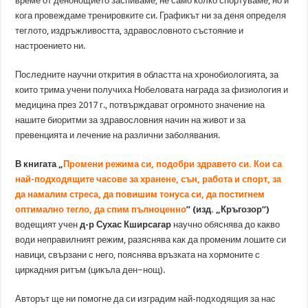
време от денонощието заспиваме; не само колко спортуваме, но и
кога провеждаме тренировките си. Графикът ни за деня определя
теглото, издръжливостта, здравословното състояние и
настроението ни.
Последните научни открития в областта на хронобиологията, за
които трима учени получиха Нобеловата награда за физиология и
медицина през 2017 г., потвърждават огромното значение на
нашите биоритми за здравословния начин на живот и за
превенцията и лечение на различни заболявания.
В книгата „
Промени режима си, подобри здравето си.
Кои са
най-подходящите часове за хранене, сън, работа и спорт, за
да намалим стреса, да повишим тонуса си, да постигнем
оптимално тегло, да спим пълноценно
” (изд. „Кръгозор“)
водещият учен
д-р Сухас Кширсагар
научно обяснява до какво
води неправилният режим, разяснява как да променим лошите си
навици, свързани с него, пояснява връзката на хормоните с
циркадния ритъм (цикъла ден−нощ).
Авторът ще ни помогне да си изградим най-подходящия за нас