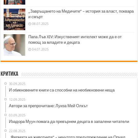
„Завръщането на Медичите“ – история за власт, поквара
и смърт
08.07.2025
Папа Лъв XIV: Изкуственият интелект може да е от
помощ за младите и децата
04.07.2025
Критика
30.09.2025
И обикновените книги са способни на необикновени неща
12.09.2025
Автори за препрочитане: Луиза Мей Олкът
03.09.2025
Изадора Муун помага да превърнем децата в запалени читатели
22.08.2025
„Фермата на животните“ – нечутото предупреждение на Оруел