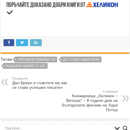
Поръчайте доказано добри книги от
Тагове
„ПРОМЕНИ РЕЖИМА СИ
Д-Р СУХАС КШИРСАГАР
ПОДОБРИ ЗДРАВЕТО СИ"
Предишна
Дан Браун и съветите му как
се става успешен писател
Следваща
Книжарница „Хеликон –
Витоша“ – 8 години дом на
българските фенове на Хари
Потър