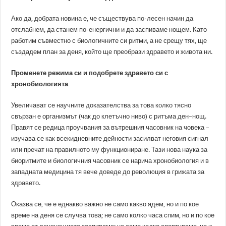
Ако да, добрата новина е, че съществува по-лесен начин да
отслабнем, да станем по-енергични и да заспиваме нощем. Като
работим съвместно с биологичните си ритми, а не срещу тях, ще
създадем план за деня, който ще преобрази здравето и живота ни.
Променете режима си и подобрете здравето си с
хронобиологията
Увеличават се научните доказателства за това колко тясно
свързан е организмът (чак до клетъчно ниво) с ритъма ден–нощ.
Правят се редица проучвания за вътрешния часовник на човека –
изучава се как всекидневните дейности засилват неговия сигнал
или пречат на правилното му функциониране. Тази нова наука за
биоритмите и биологичния часовник се нарича хронобиология и в
западната медицина тя вече доведе до революция в грижата за
здравето.
Оказва се, че е еднакво важно не само какво ядем, но и по кое
време на деня се случва това; не само колко часа спим, но и по кое