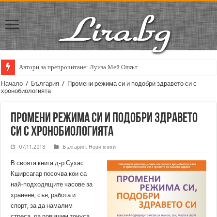
Автори за препрочитане: Луиза Мей Олкът
Кирил Кадийски: „Плачът на големия поет винаги е и сила, и съпричаст
Начало
/
България
/
Промени режима си и подобри здравето си с
хронобиологията
Промени режима си и подобри здравето
си с хронобиологията
07.11.2018
България
,
Нови книги
В своята книга д-р Сухас
Кширсагар посочва кои са
най-подходящите часове за
хранене, сън, работа и
спорт, за да намалим
стреса, да повишим тонуса