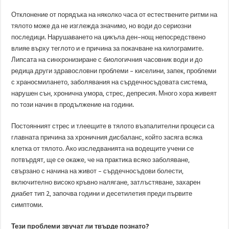
Отклонение от порядъка на няколко часа от естествените ритми на
тялото може да не изглежда значимо, но води до сериозни
последици. Нарушаването на цикъла ден–нощ непосредствено
влияе върху теглото и е причина за покачване на килограмите.
Липсата на синхронизиране с биологичния часовник води и до
редица други здравословни проблеми – киселини, запек, проблеми
с храносмилането, заболявания на сърдечносъдовата система,
нарушен сън, хронична умора, стрес, депресия. Много хора живеят
по този начин в продължение на години.
Постоянният стрес и тлеещите в тялото възпалителни процеси са
главната причина за хроничния дисбаланс, който засяга всяка
клетка от тялото. Ако изследванията на водещите учени се
потвърдят, ще се окаже, че на практика всяко заболяване,
свързано с начина на живот – сърдечносъдови болести,
включително високо кръвно налягане, затлъстяване, захарен
диабет тип 2, започва години и десетилетия преди първите
симптоми.
Тези проблеми звучат ли твърде познато?