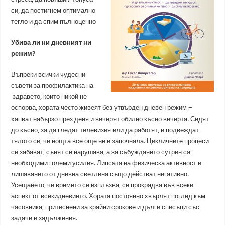
си, да постигнем оптимално
тегло и да спим пълноценно
Убива ли ни дневният ни
режим?
Въпреки всички чудесни
съвети за профилактика на
здравето, които никой не
оспорва, хората често живеят без утвърден дневен режим −
хапват набързо през деня и вечерят обилно късно вечерта. Седят
до късно, за да гледат телевизия или да работят, и подвеждат
тялото си, че нощта все още не е започнала. Цикличните процеси
се забавят, сънят се нарушава, а за събуждането сутрин са
необходими големи усилия. Липсата на физическа активност и
лишаването от дневна светлина също действат негативно.
Усещането, че времето се изплъзва, се прокрадва във всеки
аспект от всекидневието. Хората постоянно хвърлят поглед към
часовника, притеснени за крайни срокове и дълги списъци със
задачи и задължения.