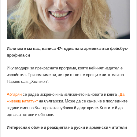
Излитам към вас, написа 47-годишната арменка във фейсбук-
профила си
И благодари за прекрасната програма, която нейният издател е
изработил. Припомняме ви, че три от петте срещи с читатели на
Нарине са в „Хеликон“.
Абгарян
се радва искрено и на излизането на новата й книга
„Да
живееш нататък“
на български. Може да се каже, че в последните
години именно българската публика й даде криле. Книгите й до
една са четени и обичани.
Интересна е обаче и реакцията на руски и арменски читатели