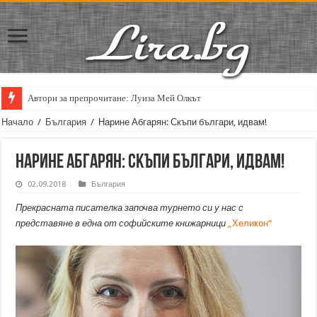
Автори за препрочитане: Луиза Мей Олкът
Начало
/
България
/
Нарине Абгарян: Скъпи българи, идвам!
Нарине Абгарян: Скъпи българи, идвам!
02.09.2018
България
Прекрасната писателка започва турнето си у нас с
представяне в една от софийските книжарници
„Хеликон“