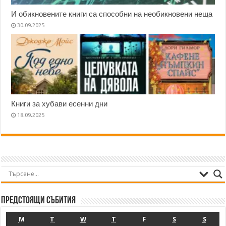
И обикновените книги са способни на необикновени неща
30.09.2025
Книги за хубави есенни дни
18.09.2025
Предстоящи събития
M
T
W
T
F
S
S