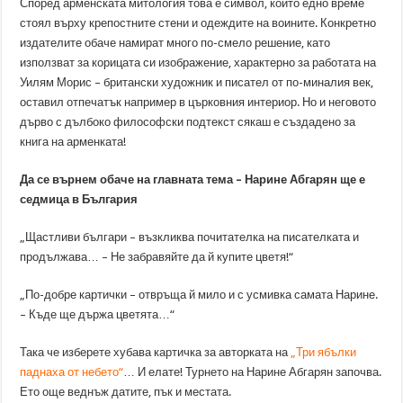
Според арменската митология това е символ, който едно време
стоял върху крепостните стени и одеждите на воините. Конкретно
издателите обаче намират много по-смело решение, като
използват за корицата си изображение, характерно за работата на
Уилям Морис – британски художник и писател от по-миналия век,
оставил отпечатък например в църковния интериор. Но и неговото
дърво с дълбоко философски подтекст сякаш е създадено за
книга на арменката!
Да се върнем обаче на главната тема – Нарине Абгарян ще е
седмица в България
„Щастливи българи – възкликва почитателка на писателката и
продължава… – Не забравяйте да й купите цветя!“
„По-добре картички – отвръща й мило и с усмивка самата Нарине.
– Къде ще държа цветята…“
Така че изберете хубава картичка за авторката на
„Три ябълки
паднаха от небето“
… И елате! Турнето на Нарине Абгарян започва.
Ето още веднъж датите, пък и местата.