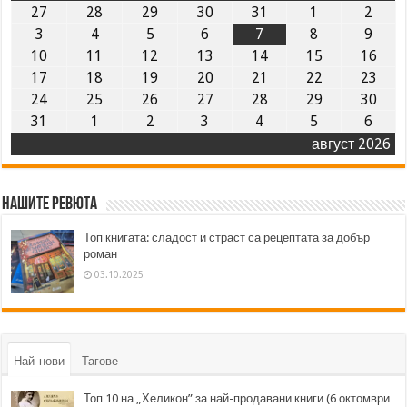
27
28
29
30
31
1
2
3
4
5
6
7
8
9
10
11
12
13
14
15
16
17
18
19
20
21
22
23
24
25
26
27
28
29
30
31
1
2
3
4
5
6
август 2026
Нашите ревюта
Топ книгата: сладост и страст са рецептата за добър
роман
03.10.2025
Най-нови
Тагове
Топ 10 на „Хеликон” за най-продавани книги (6 октомври