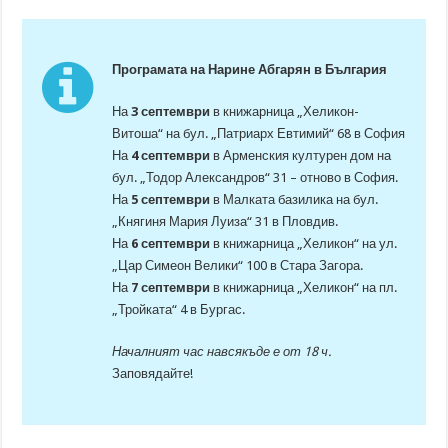
Програмата на Нарине Абгарян в България
На
3 септември
в книжарница „Хеликон-
Витоша“ на бул. „Патриарх Евтимий“ 68 в София
На
4 септември
в Арменския културен дом на
бул. „Тодор Александров“ 31 – отново в София.
На
5 септември
в Малката базилика на бул.
„Княгиня Мария Луиза“ 31 в Пловдив.
На
6 септември
в книжарница „Хеликон“ на ул.
„Цар Симеон Велики“ 100 в Стара Загора.
На
7 септември
в книжарница „Хеликон“ на пл.
„Тройката“ 4 в Бургас.
Началният час навсякъде е от 18 ч.
Заповядайте!