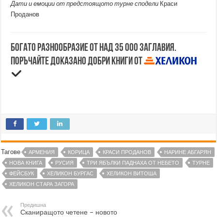
Дати и емоции от предстоящото турне сподели
Краси
Проданов
Богато разнообразие от над 35 000 заглавия.
Поръчайте доказано добри книги от
Тагове
АРМЕНИЯ
КОРИЦА
КРАСИ ПРОДАНОВ
НАРИНЕ АБГАРЯН
НОВА КНИГА
РУСИЯ
ТРИ ЯБЪЛКИ ПАДНАХА ОТ НЕБЕТО
ТУРНЕ
ФЕЙСБУК
ХЕЛИКОН БУРГАС
ХЕЛИКОН ВИТОША
ХЕЛИКОН СТАРА ЗАГОРА
Предишна
Сканиращото четене – новото