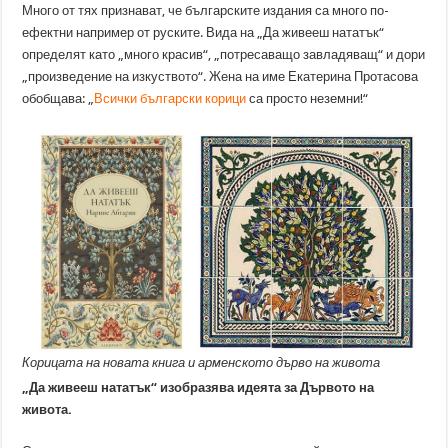
Много от тях признават, че българските издания са много по-
ефектни например от руските. Вида на „Да живееш нататък“
определят като „много красив“, „потресаващо завладяващ“ и дори
„произведение на изкуството“. Жена на име Екатерина Протасова
обобщава: „
Всички български корици
са просто неземни!“
Корицата на новата книга и арменското дърво на живота
„Да живееш нататък“ изобразява идеята за Дървото на
живота.