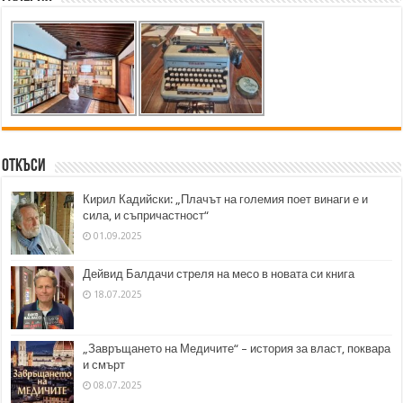
Откъси
Кирил Кадийски: „Плачът на големия поет винаги е и
сила, и съпричастност“
01.09.2025
Дейвид Балдачи стреля на месо в новата си книга
18.07.2025
„Завръщането на Медичите“ – история за власт, поквара
и смърт
08.07.2025