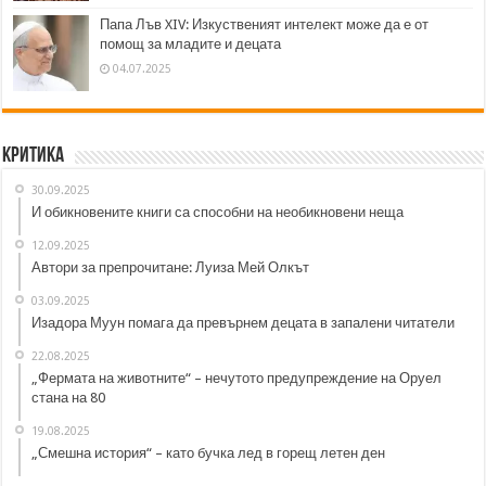
Папа Лъв XIV: Изкуственият интелект може да е от
помощ за младите и децата
04.07.2025
Критика
30.09.2025
И обикновените книги са способни на необикновени неща
12.09.2025
Автори за препрочитане: Луиза Мей Олкът
03.09.2025
Изадора Муун помага да превърнем децата в запалени читатели
22.08.2025
„Фермата на животните“ – нечутото предупреждение на Оруел
стана на 80
19.08.2025
„Смешна история“ – като бучка лед в горещ летен ден