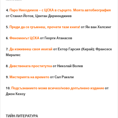
4.
Паро Никодимов – с ЦСКА в сърцето. Моята автобиография
от Станил Йотов, Цветан Дерменджиев
5.
Преди да се гръмнеш, прочети тази книга!
от Ян ван Хелсинг
6.
Феноменът ЦСКА
от Георги Атанасов
7.
Да изживееш своя икигай
от Ектор Гарсия (Кирай); Франсеск
Миралес
8.
Девствената проститутка
от Николай Волев
9.
Мистерията на времето
от Сал Ракели
10.
Подсъзнанието може всичко/ново допълнено издание
от
Джон Кехоу
ТИЙН ЛИТЕРАТУРА