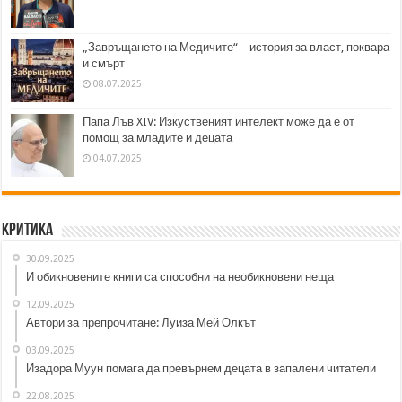
„Завръщането на Медичите“ – история за власт, поквара
и смърт
08.07.2025
Папа Лъв XIV: Изкуственият интелект може да е от
помощ за младите и децата
04.07.2025
Критика
30.09.2025
И обикновените книги са способни на необикновени неща
12.09.2025
Автори за препрочитане: Луиза Мей Олкът
03.09.2025
Изадора Муун помага да превърнем децата в запалени читатели
22.08.2025