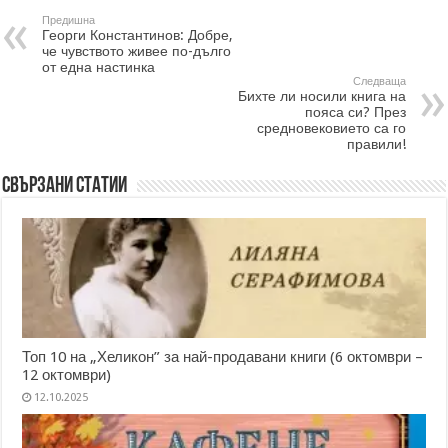
Предишна
Георги Константинов: Добре,
че чувството живее по-дълго
от една настинка
Следваща
Бихте ли носили книга на
пояса си? През
средновековието са го
правили!
Свързани статии
Топ 10 на „Хеликон” за най-продавани книги (6 октомври –
12 октомври)
12.10.2025