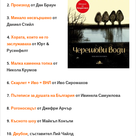
2.
Произход
от Дан Браун
3.
Минало несвършено
от
Даниел Стийл
4.
Хората, които не го
заслужаваха
от Юрт &
Русенфелт
5.
Малка каменна топка
от
Никола Крумов
6.
Скарлет + Иво = ВНЛ
от Иво Сиромахов
7.
Пътеписи за душата на България
от Ивинела Самуилова
8.
Рогоносецът
от Джефри Арчър
9.
Късното шоу
от Майкъл Конъли
10.
Двубои
, съставител Лий Чайлд