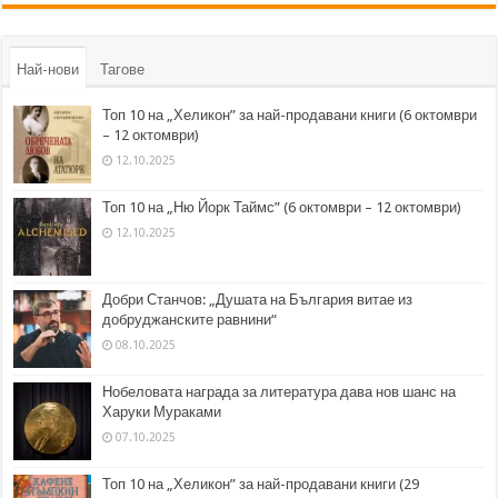
Най-нови
Тагове
Топ 10 на „Хеликон” за най-продавани книги (6 октомври
– 12 октомври)
12.10.2025
Топ 10 на „Ню Йорк Таймс” (6 октомври – 12 октомври)
12.10.2025
Добри Станчов: „Душата на България витае из
добруджанските равнини“
08.10.2025
Нобеловата награда за литература дава нов шанс на
Харуки Мураками
07.10.2025
Топ 10 на „Хеликон” за най-продавани книги (29