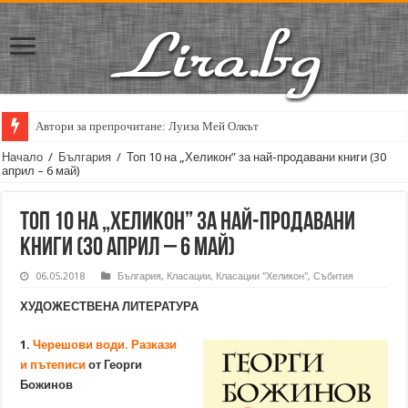
Автори за препрочитане: Луиза Мей Олкът
Кирил Кадийски: „Плачът на големия поет винаги е и сила, и съпричаст
Начало
/
България
/
Топ 10 на „Хеликон” за най-продавани книги (30
април – 6 май)
Топ 10 на „Хеликон” за най-продавани
книги (30 април – 6 май)
06.05.2018
България
,
Класации
,
Класации "Хеликон"
,
Събития
ХУДОЖЕСТВЕНА ЛИТЕРАТУРА
1.
Черешови води. Разкази
и пътеписи
от Георги
Божинов