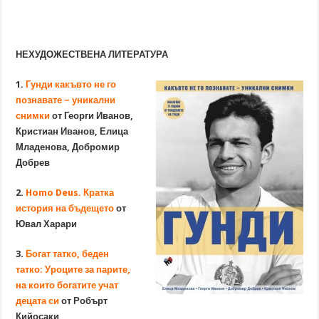
НЕХУДОЖЕСТВЕНА ЛИТЕРАТУРА
1.
Гунди какъвто не го
познавате −
уникални
снимки
от Георги Иванов,
Кристиан Иванов, Елица
Младенова, Добромир
Добрев
2.
Homo Deus. Кратка
история на бъдещето
от
Ювал Харари
3.
Богат татко, беден
татко: Уроците за парите,
на които богатите учат
децата си
от Робърт
Кийосаки