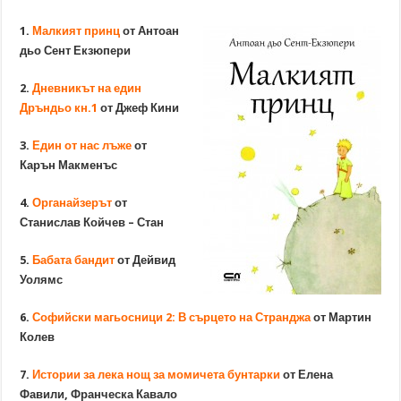
1.
Малкият принц
от Антоан
дьо Сент Екзюпери
2.
Дневникът на един
Дръндьо кн.1
от Джеф Кини
3.
Един от нас лъже
от
Карън Макменъс
4.
Органайзерът
от
Станислав Койчев – Стан
5.
Бабата бандит
от Дейвид
Уолямс
6.
Софийски магьосници 2: В сърцето на Странджа
от Мартин
Колев
7.
Истории за лека нощ за момичета бунтарки
от Елена
Фавили, Франческа Кавало