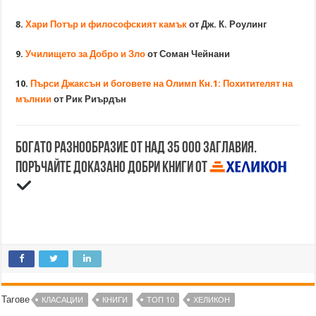
8.
Хари Потър и философският камък
от Дж. К. Роулинг
9.
Училището за Добро и Зло
от Соман Чейнани
10.
Пърси Джаксън и боговете на Олимп Кн.1: Похитителят на
мълнии
от Рик Риърдън
Богато разнообразие от над 35 000 заглавия.
Поръчайте доказано добри книги от
Тагове
КЛАСАЦИИ
КНИГИ
ТОП 10
ХЕЛИКОН