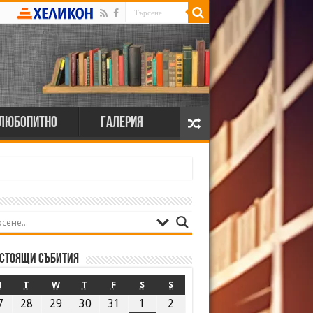
Любопитно
Галерия
стоящи събития
M
T
W
T
F
S
S
7
28
29
30
31
1
2