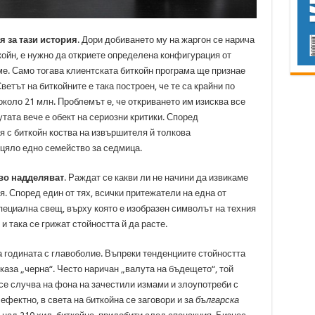
 за тази история
. Дори добиването му на жаргон се нарича
ткойн, е нужно да откриете определена конфигурация от
ме. Само тогава клиентската биткойн програма ще признае
етът на биткойните е така построен, че те са крайни по
 около 21 млн. Проблемът е, че откриването им изисква все
тата вече е обект на сериозни критики. Според
 с биткойн коства на извършителя й толкова
 цяло едно семейство за седмица.
тво надделяват
. Раждат се какви ли не начини да извикаме
. Според един от тях, всички притежатели на една от
пециална свещ, върху която е изобразен символът на техния
 и така се грижат стойността й да расте.
а годината с главоболие. Въпреки тенденциите стойността
оказа „черна“. Често наричан „валута на бъдещето“, той
 се случва на фона на зачестили измами и злоупотреби с
ефектно, в света на биткойна се заговори и за
българска