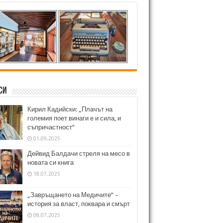
си
Кирил Кадийски: „Плачът на
големия поет винаги е и сила, и
съпричастност“
01.09.2025
Дейвид Балдачи стреля на месо в
новата си книга
18.07.2025
„Завръщането на Медичите“ –
история за власт, поквара и смърт
08.07.2025