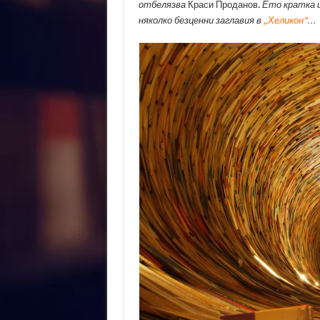
отбелязва
Краси Проданов.
Ето кратка 
няколко безценни заглавия в
„Хеликон“
…