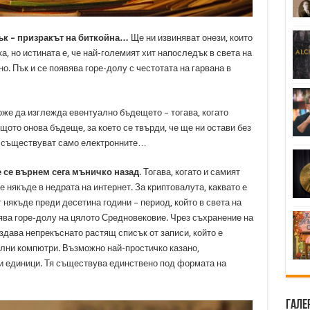
ък – призракът на биткойна…
Ще ни извиняват онези, които
ка, но истината е, че най-големият хит напоследък в света на
. Пък и се появява горе-долу с честотата на гарвана в
оже да изглежда евентуално бъдещето – тогава, когато
ото онова бъдеще, за което се твърди, че ще ни остави без
ще съществуват само електронните…
е се върнем сега мъничко назад
. Тогава, когато и самият
е някъде в недрата на интернет. За криптовалута, каквато е
т някъде преди десетина години – период, който в света на
ява горе-долу на цялото Средновековие. Чрез съхранение на
дава непрекъснато растящ списък от записи, който е
елни компютри. Възможно най-простичко казано,
 и единици. Тя съществува единствено под формата на
Гале