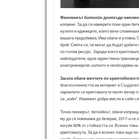
Феноменът
биткойн
донякъде напомня
копаене
. За да си намерите поне един би
нулите и единиците, които вече споменах
вашата придобивка. Има обаче и уловка. Св
брой. Смята се, че могат да бъдат добити
по-голям ресурс. Заради което криптовалу
наблюдатели, една-единствена транзакция
електроенергия, колкото е необходима на
Засега обаче мечтите по криптобогатс
благосклонността на интернет и Създателя
нароилите се криптовалути палят вечер с
си „койн“. Извикват добри мисли в себе си
Точно пионерът, биткойнът, обаче изпращ
му да се повишава до безкрая, 2017-а се 
изгуби 80% от стойността си. Всичко това
криптовалута. За да е всичко това още по-