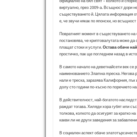
официално на бял свят – колкото и спорн
виртуално, през 2009-а. Всъщност дори не
съществуването й. Цялата информация от
е, че звучи някак по японски, но всъщност
Повратният момент в съществуването на б
постановява, че криптовалутата може да с
плащат стоки и услуги.
Остава обаче най
простичко, пак ще погледнем назад в исто
В самото начало на деветнайсети век се 
наименованието
Златна треска
. Негова 
нали е треска, заразява Калифорния, пък 
долу сто години по-късно по поречието на
В действителност, най-богатото наследств
раждат тогава. Хиляди хора губят или със
толкова, колкото да осигурят за кратко н
какви ли не други заведения за забавлени
В социален аспект обаче златотърсачест