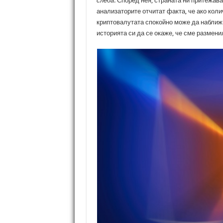
следа
. Според нея, страната ни притежава
анализаторите отчитат факта, че ако коли
криптовалутата спокойно може да наближ
историята си да се окаже, че сме размени