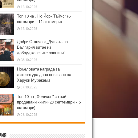
12.10.2025
Топ 10 на „Ню Йорк Таймс” (6
октомври – 12 октомври)
12.10.2025
Добри Станчов: „Душата на
България витае из
добруджанските равнини“
08.10.2025
Нобеловата награда за
литература дава нов шанс на
Харуки Мураками
07.10.2025
Топ 10 на „Хеликон” за най-
продавани книги (29 септември – 5
октомври)
06.10.2025
рия