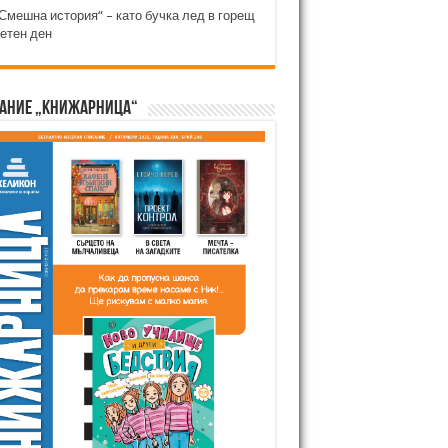
Смешна история“ – като бучка лед в горещ
етен ден
ание „Книжарница“