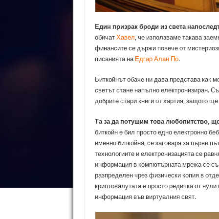
Един призрак броди из света напослед
обичат
Хавел
, че използваме такава заем
финансите се държи повече от мистериозно
писанията на
Едгар Алан По
.
Биткойнът обаче ни дава представа как м
светът стане напълно електронизиран. Същ
добрите стари книги от хартия, защото 
Та за да потушим това любопитство, щ
биткойн е бил просто едно електронно беб
именно биткойна, се заговаря за първи пъ
технологиите и електронизацията се равн
информация в компютърната мрежа се съз
разпределен чрез физически копия в отд
криптовалутата е просто редичка от нули
информация във виртуалния свят.