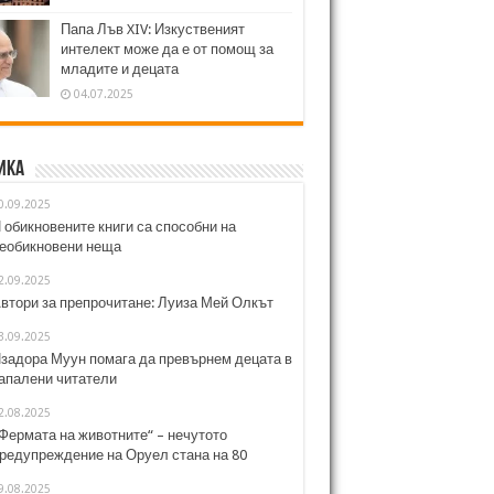
Папа Лъв XIV: Изкуственият
интелект може да е от помощ за
младите и децата
04.07.2025
ика
0.09.2025
 обикновените книги са способни на
еобикновени неща
2.09.2025
втори за препрочитане: Луиза Мей Олкът
3.09.2025
задора Муун помага да превърнем децата в
апалени читатели
2.08.2025
Фермата на животните“ – нечутото
редупреждение на Оруел стана на 80
9.08.2025