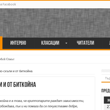
ъв Facebook
Интервю
Класации
Читатели
 Мей Олкът
мия поет винаги е и сила, и съпричастност“
по-скъпи и от биткойна
и и от биткойна
Пред
койна е в това, че криптопарите раждат зависимости,
бождава, пък и ни помага да се почувстваме добре,
2