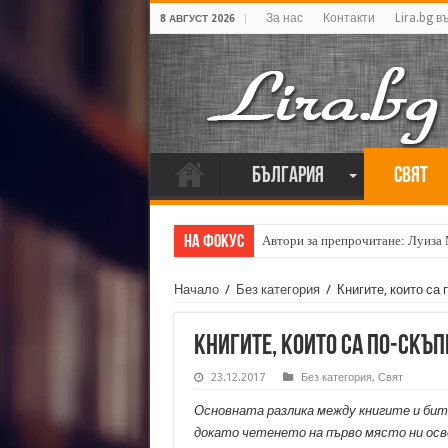
За нас
Контакти
Lira.bg в
8 АВГУСТ 2026
България
Свят
На фокус
Автори за препрочитане: Луиза
Кирил Кадийски: „Плачът на голе
Начало
/
Без категория
/
Книгите, които са 
Книгите, които са по-скъп
23.12.2017
Без категория
,
Свят
Основната разлика между книгите и бит
докато четенето на първо място ни осво