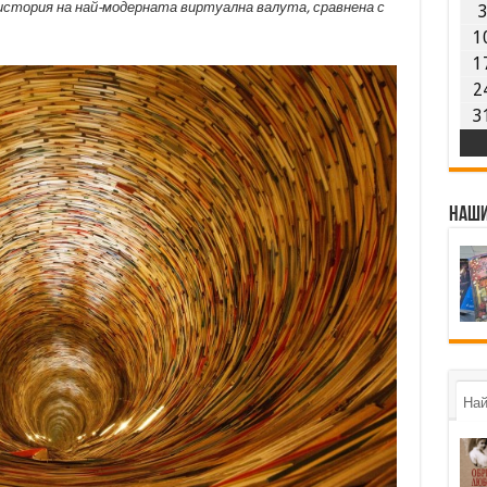
история на най-модерната виртуална валута, сравнена с
1
1
2
3
Наши
Най