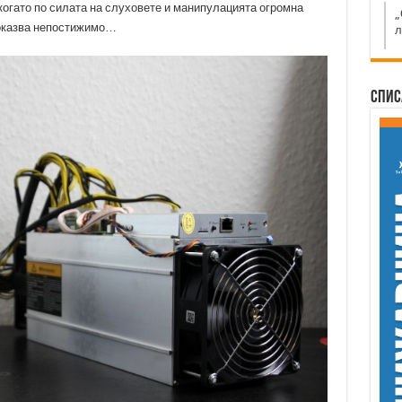
когато по силата на слуховете и манипулацията огромна
„
 оказва непостижимо…
л
Спис