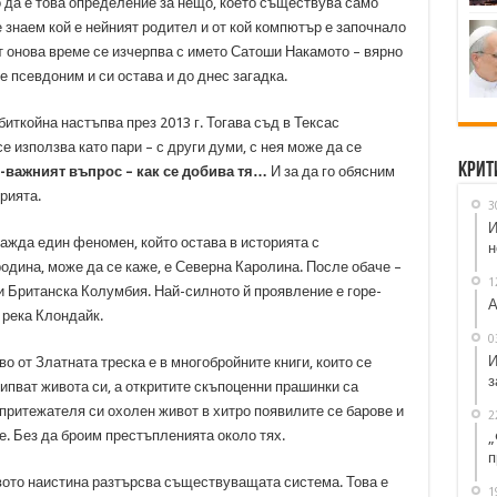
о да е това определение за нещо, което съществува само
 знаем кой е нейният родител и от кой компютър е започнало
 онова време се изчерпва с името Сатоши Накамото – вярно
 е псевдоним и си остава и до днес загадка.
иткойна настъпва през 2013 г. Тогава съд в Тексас
е използва като пари – с други думи, с нея може да се
Крит
-важният въпрос – как се добива тя…
И за да го обясним
рията.
3
И
ражда един феномен, който остава в историята с
н
родина, може да се каже, е Северна Каролина. После обаче –
1
и Британска Колумбия. Най-силното й проявление е горе-
А
 река Клондайк.
0
И
о от Златната треска е в многобройните книги, които се
з
ипват живота си, а откритите скъпоценни прашинки са
а притежателя си охолен живот в хитро появилите се барове и
2
е. Без да броим престъпленията около тях.
„
п
вото наистина разтърсва съществуващата система. Това е
1