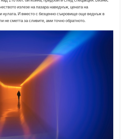
 над 210 хил. биткойна, придобити след спецакция. Бизнес
чеството излезе на пазара наведнъж, цената на
и нулата. И вместо с безценно съкровище още веднъж в
ли не сметта за сливите, ами точно обратното.