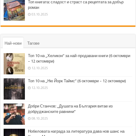
Топ книгата: сладост и страст са рецептата за добър
роман
03.10.2025
Най-нови
Тагове
Топ 10 на „Хеликон” за най-продавани книги (6 октомври
– 12 октомври)
12.10.2025
Топ 10 на „Ню Йорк Таймс” (6 октомври – 12 октомври)
12.10.2025
Добри Станчов: „Душата на България витае из
добруджанските равнини“
08.10.2025
Нобеловата награда за литература дава нов шанс на