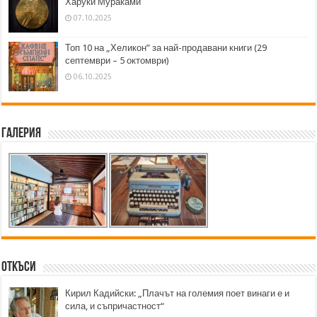
Харуки Мураками
07.10.2025
Топ 10 на „Хеликон” за най-продавани книги (29
септември – 5 октомври)
06.10.2025
Галерия
Откъси
Кирил Кадийски: „Плачът на големия поет винаги е и
сила, и съпричастност“