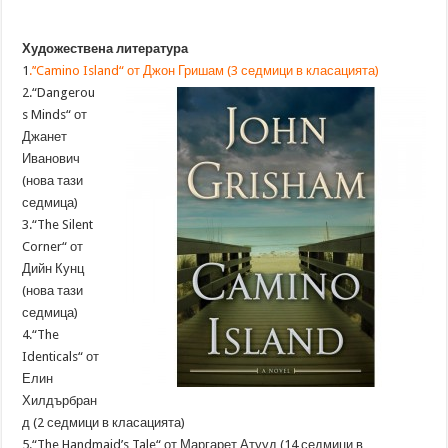
Художествена литература
1
.’
‘Camino Island“ от Джон Гришам (3 седмици в класацията)
2.“Dangerou
s Minds“ от
Джанет
Иванович
(нова тази
седмица)
3.“The Silent
Corner“ от
Дийн Кунц
(нова тази
седмица)
4.“The
Identicals“ от
Елин
Хилдърбран
д (2 седмици в класацията)
5.“The Handmaid’s Tale“ от Маргарет Атууд (14 седмици в