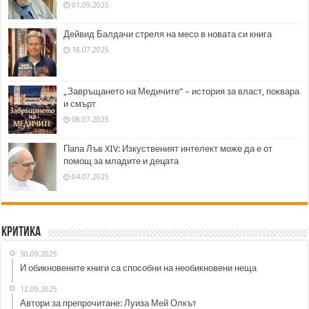
01.09.2025
Дейвид Балдачи стреля на месо в новата си книга
18.07.2025
„Завръщането на Медичите“ – история за власт, поквара
и смърт
08.07.2025
Папа Лъв XIV: Изкуственият интелект може да е от
помощ за младите и децата
04.07.2025
Критика
30.09.2025
И обикновените книги са способни на необикновени неща
12.09.2025
Автори за препрочитане: Луиза Мей Олкът