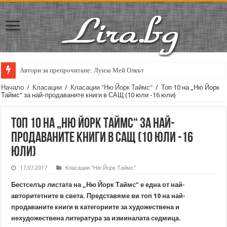
Автори за препрочитане: Луиза Мей Олкът
Начало
/
Класации
/
Класации "Ню Йорк Таймс"
/
Топ 10 на „Ню Йорк
Таймс“ за най-продаваните книги в САЩ (10 юли -16 юли)
Топ 10 на „Ню Йорк Таймс“ за най-
продаваните книги в САЩ (10 юли -16
юли)
17.07.2017
Класации "Ню Йорк Таймс"
Бестселър листата на „Ню Йорк Таймс” е една от най-
авторитетните в света. Представяме ви топ 10 на най-
продаваните книги в категориите за художествена и
нехудожествена литература за изминалата седмица.