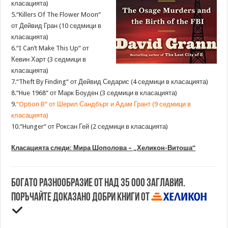
класацията)
5.“Killers Of The Flower Moon“
от Дейвид Гран (10 седмици в
класацията)
6.“I Can’t Make This Up“ от
Кевин Харт (3 седмици в
класацията)
7.“Theft By Finding“ от Дейвид Седарис (4 седмици в класацията)
8.“Hue 1968“ от Марк Боуден (3 седмици в класацията)
9.
“Option B“ от Шерил Сандбърг и Адам Грант (9 седмици в
класацията)
10.“Hunger“ от Роксан Гей (2 седмици в класацията)
Класацията следи: Мира Шополова – „Хеликон-Витоша“
Богато разнообразие от над 35 000 заглавия.
Поръчайте доказано добри книги от