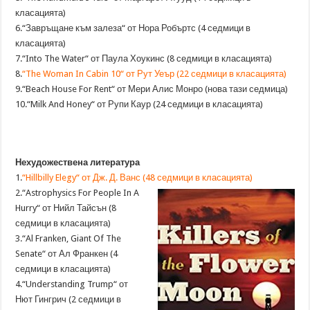
класацията)
6.“Завръщане към залеза“ от Нора Робъртс (4 седмици в
класацията)
7.“Into The Water“ от Паула Хоукинс (8 седмици в класацията)
8.
“The Woman In Cabin 10“ от Рут Уеър (22 седмици в класацията)
9.“Beach House For Rent“ от Мери Алис Монро (нова тази седмица)
10.“Milk And Honey“ от Рупи Каур (24 седмици в класацията)
Нехудожествена литература
1.
“Hillbilly Elegy“ от Дж. Д. Ванс (48 седмици в класацията)
2.“Astrophysics For People In A
Hurry“ от Нийл Тайсън (8
седмици в класацията)
3.“Al Franken, Giant Of The
Senate“ от Ал Франкен (4
седмици в класацията)
4.“Understanding Trump“ от
Нют Гингрич (2 седмици в