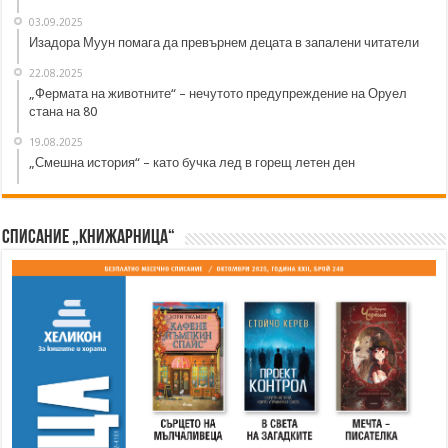
03.09.2025
Изадора Муун помага да превърнем децата в запалени читатели
22.08.2025
„Фермата на животните“ – нечутото предупреждение на Оруел
стана на 80
19.08.2025
„Смешна история“ – като бучка лед в горещ летен ден
Списание „Книжарница“