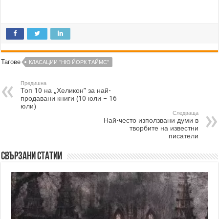
Тагове
КЛАСАЦИИ "НЮ ЙОРК ТАЙМС"
Предишна
Топ 10 на „Хеликон” за най-
продавани книги (10 юли – 16
юли)
Следваща
Най-често използвани думи в
творбите на известни
писатели
Свързани статии