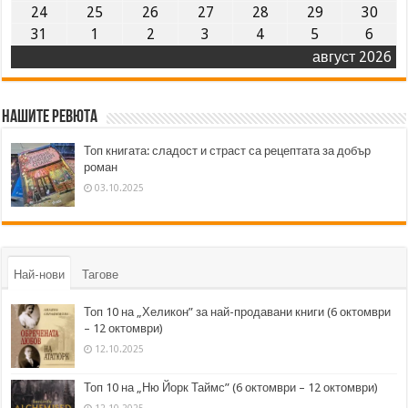
24
25
26
27
28
29
30
31
1
2
3
4
5
6
август 2026
Нашите ревюта
Топ книгата: сладост и страст са рецептата за добър
роман
03.10.2025
Най-нови
Тагове
Топ 10 на „Хеликон” за най-продавани книги (6 октомври
– 12 октомври)
12.10.2025
Топ 10 на „Ню Йорк Таймс” (6 октомври – 12 октомври)
12.10.2025