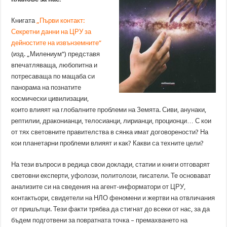
Книгата
„Първи контакт:
Секретни данни на ЦРУ за
дейностите на извънземните“
(изд. „Милениум“) представя
впечатляваща, любопитна и
потресаваща по мащаба си
панорама на познатите
космически цивилизации,
които влияят на глобалните проблеми на Земята. Сиви, анунаки,
рептилии, драконианци, телосианци, лирианци, проционци… С кои
от тях световните правителства в сянка имат договорености? На
кои планетарни проблеми влияят и как? Какви са техните цели?
На тези въпроси в редица свои доклади, статии и книги отговарят
световни експерти, уфолози, политолози, писатели. Те основават
анализите си на сведения на агент-информатори от ЦРУ,
контактьори, свидетели на НЛО феномени и жертви на отвличания
от пришълци. Тези факти трябва да стигнат до всеки от нас, за да
бъдем подготвени за повратната точка – премахването на