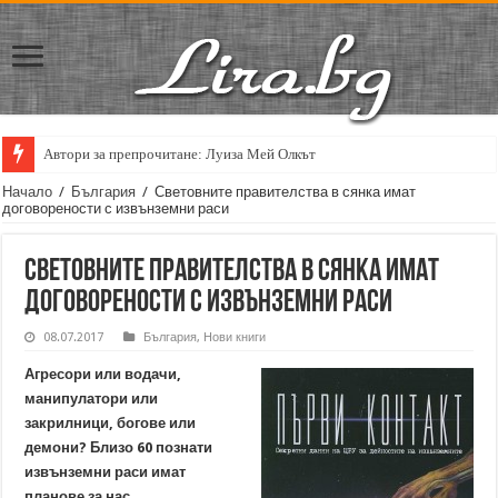
Автори за препрочитане: Луиза Мей Олкът
Начало
/
България
/
Световните правителства в сянка имат
договорености с извънземни раси
Световните правителства в сянка имат
договорености с извънземни раси
08.07.2017
България
,
Нови книги
Агресори или водачи,
манипулатори или
закрилници, богове или
демони? Близо 60 познати
извънземни раси имат
планове за нас.