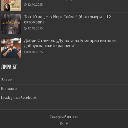
12.10.2025
Топ 10 на „Ню Йорк Таймс” (6 октомври – 12
октомври)
12.10.2025
Добри Станчов: „Душата на България витае из
добруджанските равнини“
08.10.2025
Лира.бг
За нас
Контакти
Lira.bg във Facebook
Гласувай за нас