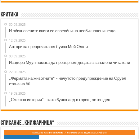
Критика
30.09.2025
И обикновените книги са способни на необикновени неща
12.09.2025
Автори за препрочитане: Луиза Мей Олкът
03.09.2025
Изадора Муун помага да превърнем децата в запалени читатели
22.08.2025
„Фермата на животните“ – нечутото предупреждение на Оруел
стана на 80
19.08.2025
„Смешна история“ – като бучка лед в горещ летен ден
Списание „Книжарница“