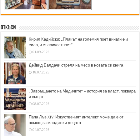
Откъси
Кирил Кадийски: „Плачът на големия поет винаги е и
сила, и съпричастност“
01.09.2025
Дейвид Балдачи стреля на месо в новата си книга
18.07.2025
„Завръщането на Медичите“ – история за власт, поквара
и смърт
08.07.2025
Папа Лъв XIV: Изкуственият интелект може да е от
помощ за младите и децата
04.07.2025