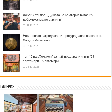
Добри Станчов: „Душата на България витае из
добруджанските равнини“
08.10.2025
Нобеловата награда за литература дава нов шанс на
Харуки Мураками
07.10.2025
Топ 10 на „Хеликон” за най-продавани книги (29
септември – 5 октомври)
06.10.2025
Галерия