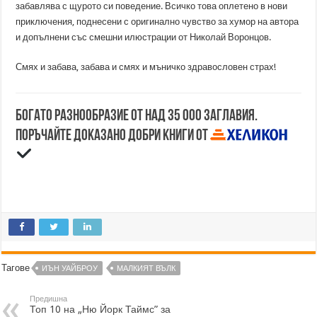
забавлява с щурото си поведение. Всичко това оплетено в нови
приключения, поднесени с оригинално чувство за хумор на автора
и допълнени със смешни илюстрации от Николай Воронцов.
Смях и забава, забава и смях и мъничко здравословен страх!
Богато разнообразие от над 35 000 заглавия.
Поръчайте доказано добри книги от
Тагове
ИЪН УАЙБРОУ
МАЛКИЯТ ВЪЛК
Предишна
Топ 10 на „Ню Йорк Таймс” за