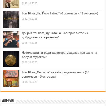
12.10.2025
Топ 10 на „Ню Йорк Таймс” (6 октомври – 12 октомври)
12.10.2025
Добри Станчов: „Душата на България витае из
добруджанските равнини“
08.10.2025
Нобеловата награда за литература дава нов шанс на
Харуки Мураками
07.10.2025
Топ 10 на „Хеликон” за най-продавани книги (29
септември – 5 октомври)
06.10.2025
Галерия