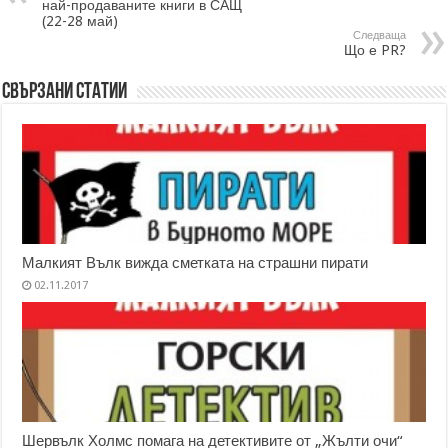
най-продаваните книги в САЩ
(22-28 май)
Следваща
Що е PR?
Свързани статии
Малкият Вълк вижда сметката на страшни пирати
02.11.2017
Шервълк Холмс помага на детективите от „Жълти очи“