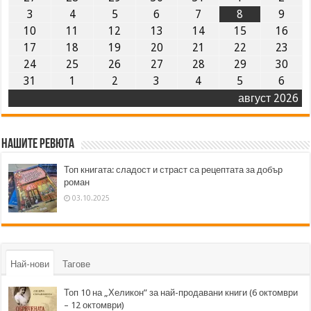
3
4
5
6
7
8
9
10
11
12
13
14
15
16
17
18
19
20
21
22
23
24
25
26
27
28
29
30
31
1
2
3
4
5
6
август 2026
Нашите ревюта
Топ книгата: сладост и страст са рецептата за добър
роман
03.10.2025
Най-нови
Тагове
Топ 10 на „Хеликон” за най-продавани книги (6 октомври
– 12 октомври)