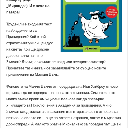
„Миранда“). И е вече на
пазара!
Труден ли е входният тест
на Академията за
Привидения? Кой е най-
страхотният училищен дух
на света? Кой ще дръзне
да се опълчи на чичо
Зълчан? Лъвът, лакомият лешояд или пеещият алигатор?
Прочетете тази книга и се забавлявайте от сърце с новите
приключения на Малкия Вълк.
Феновете на Малчо Вълчо от поредицата на Иън Уайброу отново
ще могат да се порадват на познатата компания. Симпатичното
малко вълче прави амбициозни планове как да превърне
Училището за Приключения в Академия за привидения. Чичо
Зълчан след малката си ваканция във втората част е отново във
вихъра на силата си – още по-ужасен, страшен, лаком и мързелив
дори отпреди. А малкото братче Миризливко за пореден път ще ви