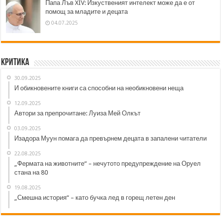
Папа Лъв XIV: Изкуственият интелект може да е от
помощ за младите и децата
04.07.2025
Критика
30.09.2025
И обикновените книги са способни на необикновени неща
12.09.2025
Автори за препрочитане: Луиза Мей Олкът
03.09.2025
Изадора Муун помага да превърнем децата в запалени читатели
22.08.2025
„Фермата на животните“ – нечутото предупреждение на Оруел
стана на 80
19.08.2025
„Смешна история“ – като бучка лед в горещ летен ден