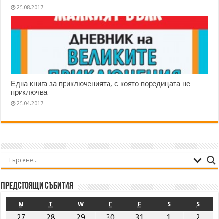
25.08.2017
Една книга за приключенията, с която поредицата не
приключва
25.04.2017
Предстоящи събития
M
T
W
T
F
S
S
27
28
29
30
31
1
2