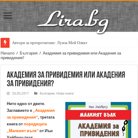
Автори за препрочитане: Луиза Мей Олкът
Начало
/
България
/
Академия за привидемия или Акадения за
привидения?
Академия за привидемия или Акадения
за привидения?
30.05.2017
България
,
Нови книги
Нито едно от двете.
Заглавието е
„Академия
за привидения“
, третата
книга от
поредицата
„Малкият вълк“
от Иън
Уайброу (изд.