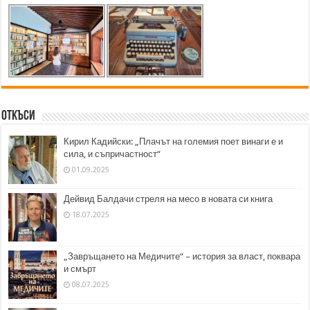
Откъси
Кирил Кадийски: „Плачът на големия поет винаги е и
сила, и съпричастност“
01.09.2025
Дейвид Балдачи стреля на месо в новата си книга
18.07.2025
„Завръщането на Медичите“ – история за власт, поквара
и смърт
08.07.2025