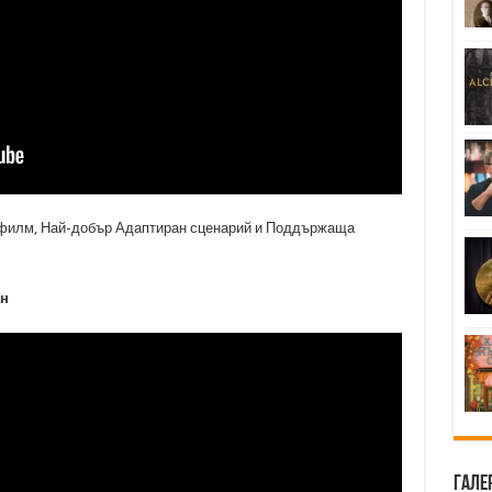
 филм, Най-добър Адаптиран сценарий и Поддържаща
ан
Гале