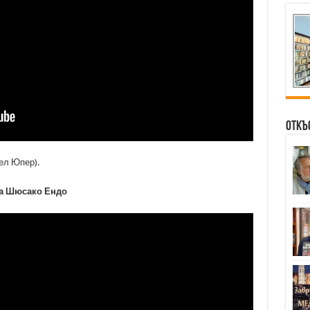
Откъ
ел Юпер).
на Шюсако Ендо