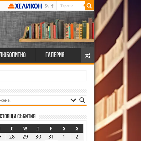
Любопитно
Галерия
стоящи събития
M
T
W
T
F
S
S
7
28
29
30
31
1
2