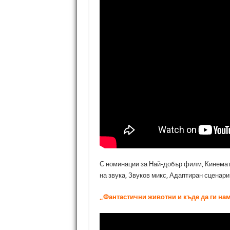
С номинации за Най-добър филм, Кинемат
на звука, Звуков микс, Адаптиран сценари
„Фантастични животни и къде да ги на