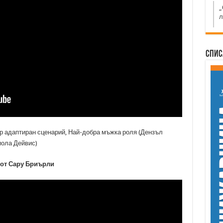
„
л
Спис
 адаптиран сценарий, Най-добра мъжка роля (Дензъл
иола Дейвис)
 от Сару Бриърли