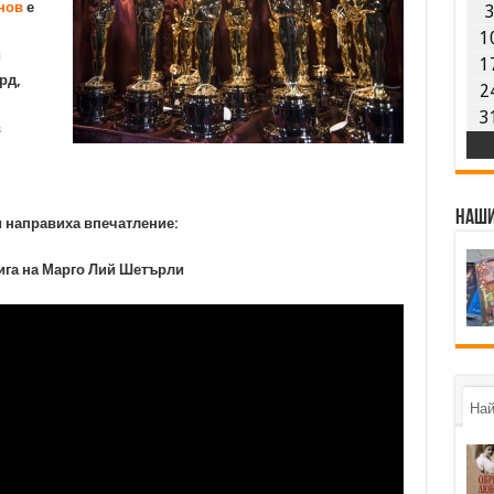
нов
е
1
и
1
рд,
2
3
в
Наши
и направиха впечатление:
нига на Марго Лий Шетърли
Най