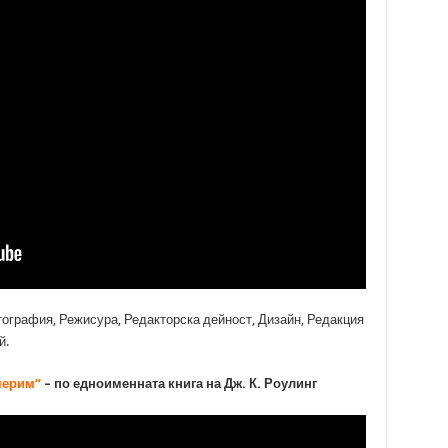
ография, Режисура, Редакторска дейност, Дизайн, Редакция
й.
мерим“
– по едноименната книга на Дж. К. Роулинг