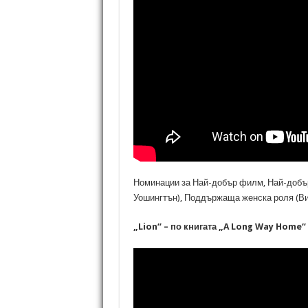
Номинации за Най-добър филм, Най-добър
Уошингтън), Поддържаща женска роля (В
„Lion“ – по книгата „A Long Way Home“