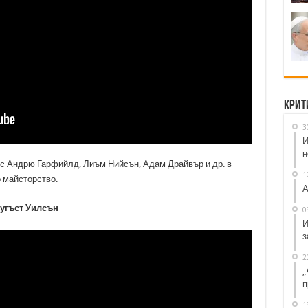
Крит
3
И
н
 с Андрю Гарфийлд, Лиъм Нийсън, Адам Драйвър и др. в
1
 майсторство.
А
Оугъст Уилсън
0
И
з
2
„
п
1