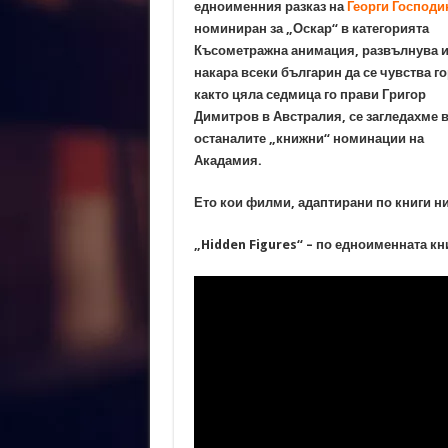
едноименния разказ на
Георги Господи
номиниран за „Оскар“ в категорията
Късометражна анимация, развълнува 
накара всеки българин да се чувства го
както цяла седмица го прави Григор
Димитров в Австралия, се загледахме 
останалите „книжни“ номинации на
Акадамия.
Ето кои филми, адаптирани по книги н
„Hidden Figures“ – по едноименната к