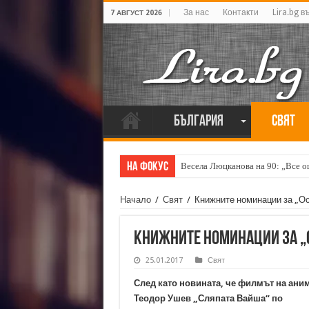
За нас
Контакти
Lira.bg в
7 АВГУСТ 2026
България
Свят
На фокус
Весела Люцканова на 90: „Все 
Автори за препрочитане: Томас
Начало
/
Свят
/
Книжните номинации за „Оск
Книжните номинации за „Ос
25.01.2017
Свят
След като новината, че филмът на ани
Теодор Ушев „Сляпата Вайша“ по