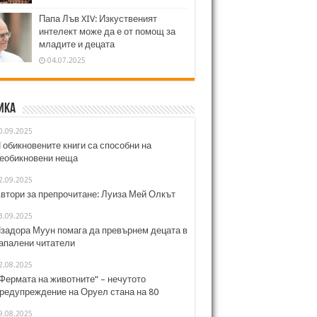
Папа Лъв XIV: Изкуственият
интелект може да е от помощ за
младите и децата
04.07.2025
ика
0.09.2025
 обикновените книги са способни на
еобикновени неща
2.09.2025
втори за препрочитане: Луиза Мей Олкът
3.09.2025
задора Муун помага да превърнем децата в
апалени читатели
2.08.2025
Фермата на животните“ – нечутото
редупреждение на Оруел стана на 80
9.08.2025