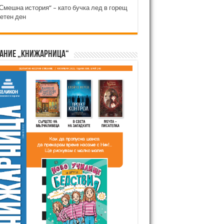
Смешна история“ – като бучка лед в горещ
етен ден
ание „Книжарница“