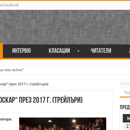
ъв Facebook
Интервю
Класации
Читатели
още има любов“
 Харди
ар“ през 2017 г. (трейлъри)
кар“ през 2017 г. (трейлъри)
Пред
матора
2