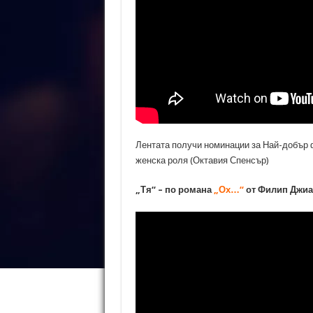
Лентата получи номинации за Най-добър
женска роля (Октавия Спенсър)
„Тя“ – по романа
„Ох…“
от Филип Джи