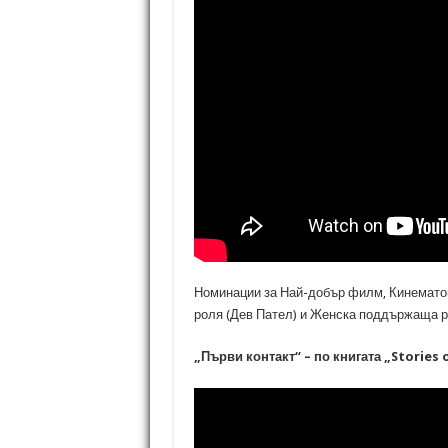
Номинации за Най-добър филм, Кинемато
роля (Дев Пател) и Женска поддържаща р
„Първи контакт“ – по книгата „Stories o