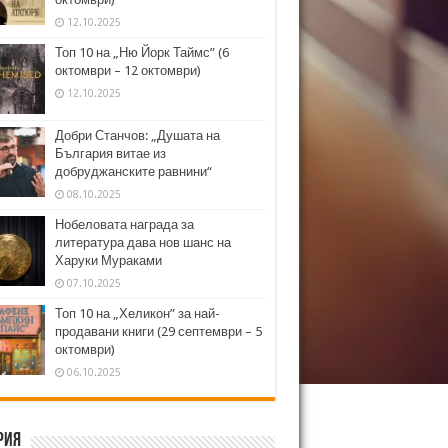
12.10.2025
Топ 10 на „Ню Йорк Таймс” (6
октомври – 12 октомври)
12.10.2025
Добри Станчов: „Душата на
България витае из
добруджанските равнини“
08.10.2025
Нобеловата награда за
литература дава нов шанс на
Харуки Мураками
07.10.2025
Топ 10 на „Хеликон” за най-
продавани книги (29 септември – 5
октомври)
06.10.2025
рия