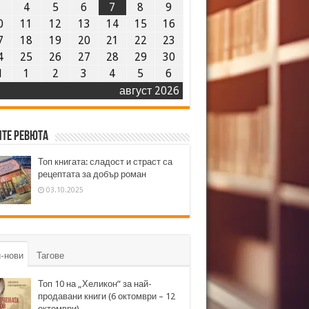
3
4
5
6
7
8
9
0
11
12
13
14
15
16
7
18
19
20
21
22
23
4
25
26
27
28
29
30
1
1
2
3
4
5
6
август 2026
те ревюта
Топ книгата: сладост и страст са
рецептата за добър роман
03.10.2025
-нови
Тагове
Топ 10 на „Хеликон” за най-
продавани книги (6 октомври – 12
октомври)