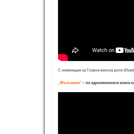
С номинация за Главна женска роля (Изаб
„Мълчание“
– по едноименната книга 