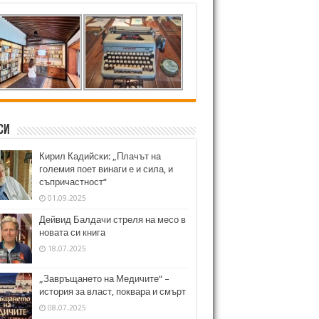
си
Кирил Кадийски: „Плачът на
големия поет винаги е и сила, и
съпричастност“
01.09.2025
Дейвид Балдачи стреля на месо в
новата си книга
18.07.2025
„Завръщането на Медичите“ –
история за власт, поквара и смърт
08.07.2025