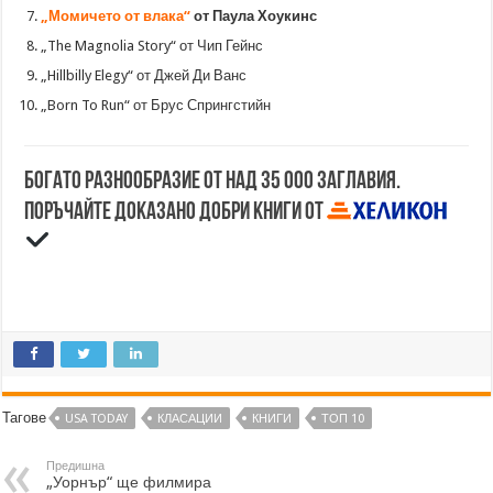
„Момичето от влака“
от Паула Хоукинс
„The Magnolia Story“ от Чип Гейнс
„Hillbilly Elegy“ от Джей Ди Ванс
„Born To Run“ от Брус Спрингстийн
Богато разнообразие от над 35 000 заглавия.
Поръчайте доказано добри книги от
Тагове
USA TODAY
КЛАСАЦИИ
КНИГИ
ТОП 10
Предишна
„Уорнър“ ще филмира