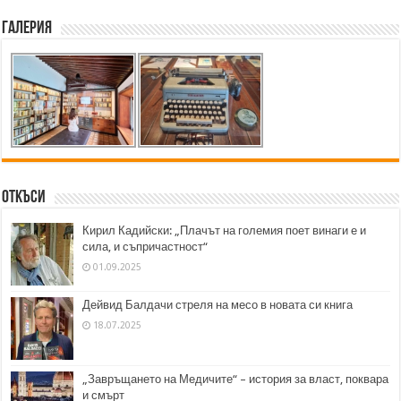
Галерия
Откъси
Кирил Кадийски: „Плачът на големия поет винаги е и
сила, и съпричастност“
01.09.2025
Дейвид Балдачи стреля на месо в новата си книга
18.07.2025
„Завръщането на Медичите“ – история за власт, поквара
и смърт