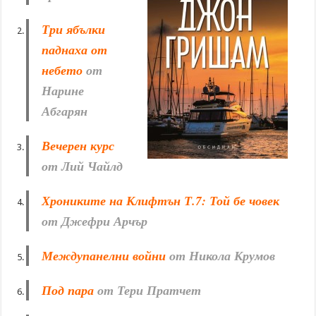
Три ябълки
паднаха от
небето
от
Нарине
Абгарян
Вечерен курс
от Лий Чайлд
Хрониките на Клифтън Т.7: Той бе човек
от Джефри Арчър
Междупанелни войни
от Никола Крумов
Под пара
от Тери Пратчет