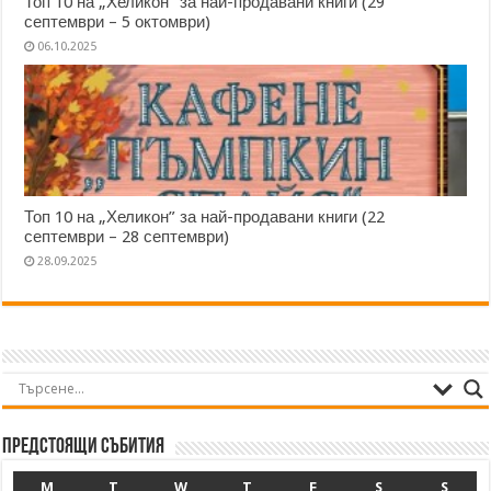
Топ 10 на „Хеликон” за най-продавани книги (29
септември – 5 октомври)
06.10.2025
Топ 10 на „Хеликон” за най-продавани книги (22
септември – 28 септември)
28.09.2025
Предстоящи събития
M
T
W
T
F
S
S