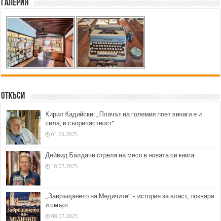
Галерия
Откъси
Кирил Кадийски: „Плачът на големия поет винаги е и
сила, и съпричастност“
01.09.2025
Дейвид Балдачи стреля на месо в новата си книга
18.07.2025
„Завръщането на Медичите“ – история за власт, поквара
и смърт
08.07.2025