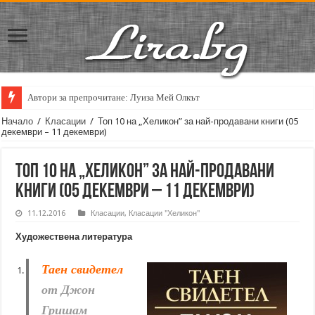
Автори за препрочитане: Луиза Мей Олкът
Кирил Кадийски: „Плачът на големия поет винаги е и сила, и съпричаст
Начало
/
Класации
/
Топ 10 на „Хеликон” за най-продавани книги (05
декември – 11 декември)
Топ 10 на „Хеликон” за най-продавани
книги (05 декември – 11 декември)
11.12.2016
Класации
,
Класации "Хеликон"
Художествена литература
Таен свидетел
от Джон
Гришам