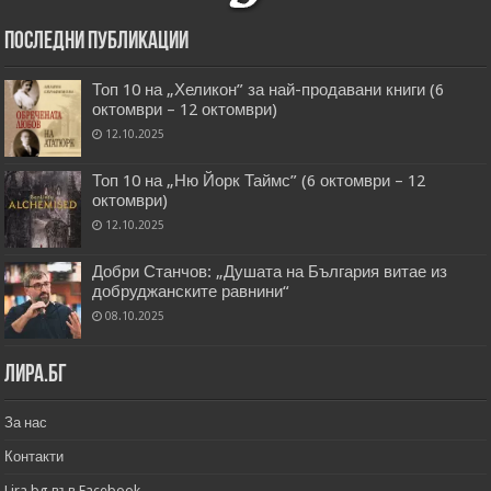
Последни публикации
Топ 10 на „Хеликон” за най-продавани книги (6
октомври – 12 октомври)
12.10.2025
Топ 10 на „Ню Йорк Таймс” (6 октомври – 12
октомври)
12.10.2025
Добри Станчов: „Душата на България витае из
добруджанските равнини“
08.10.2025
Лира.бг
За нас
Контакти
Lira.bg във Facebook