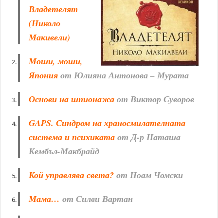
Владетелят
(Николо
Макивели)
Моши, моши,
Япония
от Юлияна Антонова – Мурата
Основи на шпионажа
от Виктор Суворов
GAPS. Синдром на храносмилателната
система и психиката
от Д-р Наташа
Кембъл-Макбрайд
Кой управлява света?
от Ноам Чомски
Мама…
от Силви Вартан