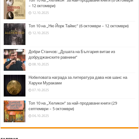
Топ 10 на „Хеликон” за най-продавани книги (6 октомври
– 12 октомври)
12.10.2025
Топ 10 на „Ню Йорк Таймс” (6 октомври – 12 октомври)
12.10.2025
Добри Станчов: „Душата на България витае из
добруджанските равнини“
08.10.2025
Нобеловата награда за литература дава нов шанс на
Харуки Мураками
07.10.2025
Топ 10 на „Хеликон” за най-продавани книги (29
септември – 5 октомври)
06.10.2025