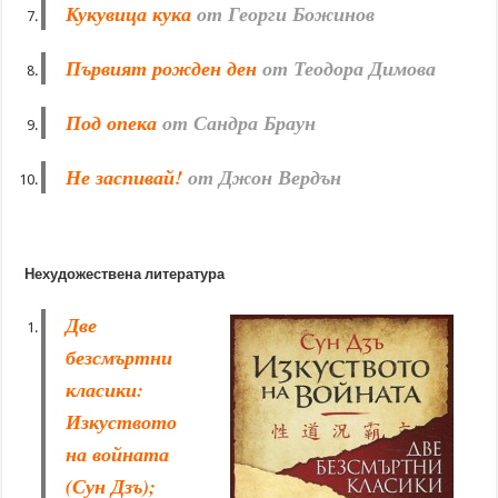
Кукувица кука
от Георги Божинов
Първият рожден ден
от Теодора Димова
Под опека
от Сандра Браун
Не заспивай!
от Джон Вердън
Нехудожествена литература
Две
безсмъртни
класики:
Изкуството
на войната
(Сун Дзъ);