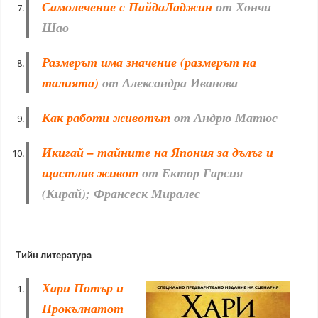
Самолечение с ПайдаЛаджин
от Хончи
Шао
Размерът има значение (размерът на
тал
ията)
от Александра Иванова
Как работи животът
от Андрю Матюс
Икигай – тайните на Япония за дълъг и
щастлив живот
от Ектор Гарсия
(Кирай); Франсеск Миралес
Тийн литература
Хари Потър и
Прокълнатот