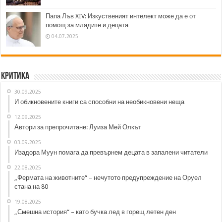
Папа Лъв XIV: Изкуственият интелект може да е от
помощ за младите и децата
04.07.2025
Критика
30.09.2025
И обикновените книги са способни на необикновени неща
12.09.2025
Автори за препрочитане: Луиза Мей Олкът
03.09.2025
Изадора Муун помага да превърнем децата в запалени читатели
22.08.2025
„Фермата на животните“ – нечутото предупреждение на Оруел
стана на 80
19.08.2025
„Смешна история“ – като бучка лед в горещ летен ден