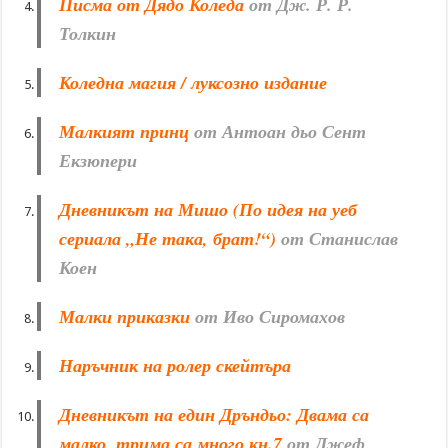
Писма от Дядо Коледа
от Дж. Р. Р.
Толкин
Коледна магия / луксозно издание
Малкият принц
от Антоан дьо Сент
Екзюпери
Дневникът на Мишо (По идея на уеб
сериала „Не така, брат!“)
от Станислав
Коен
Малки приказки
от Иво Сиромахов
Наръчник на ролер скейтъра
Дневникът на един Дръндьо: Двама са
малко, трима са много кн.7
от Джеф