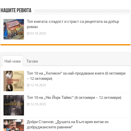
Нашите ревюта
Топ книгата: сладост и страст са рецептата за добър
роман
03.10.2025
Най-нови
Тагове
Топ 10 на „Хеликон” за най-продавани книги (6 октомври
– 12 октомври)
12.10.2025
Топ 10 на „Ню Йорк Таймс” (6 октомври – 12 октомври)
12.10.2025
Добри Станчов: „Душата на България витае из
добруджанските равнини“