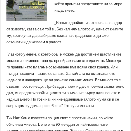
който промени представите ни за мира
и щастието.
„Вашите двайсет и четири часа са дар
от живота”, казва сам той в „Без кал няма лотоси”, една от книгите
му, които учат да разбираме езика на страданието, да сме
осъзнати и да живеем в радост.
Главното умение, с което обаче можем да достигнем щастливите
моменти, е именно това да преобразяваме страданието. Може да
го правим като влагаме осъзнаване във всяка своя крачка. Или
пък да поседим – също осъзнато. За тайната на осъзнаването
надълго и нашироко ще ви разкаже самият монах. Всъщност то е
съвсем просто нещо. „Трябва да спрем и да си поемем съзнателно
дъх, съсредоточавайки цялото си внимание върху вдишването и
издишването. По този начин ние единяваме тялото и ума си и се
завръщаме у дома при себе си.” Така учи монахът…
Тик Нят Хан е известен по цял свят с простия начин, по който
обяснява живота. Вече е на 90 и е един от най-известните
съвременни дзенбудистки учители. Живее в Сливовото селце във