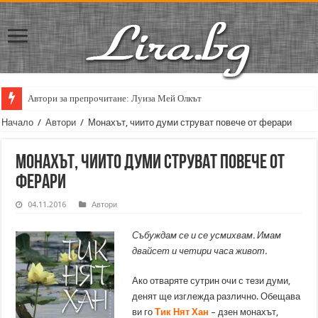
Автори за препрочитане: Луиза Мей Олкът
Кирил Кадийски: „Плачът на големия поет винаги е и сила, и съпричаст
Начало
/
Автори
/
Монахът, чиито думи струват повече от ферари
Монахът, чиито думи струват повече от
ферари
04.11.2016
Автори
Събуждам се и се усмихвам.
Имам
двайсет и четири часа живот.
Ако отваряте сутрин очи с тези думи,
денят ще изглежда различно. Обещава
ви го
Тик Нят Хан
– дзен монахът,