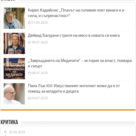
Кирил Кадийски: „Плачът на големия поет винаги е и
сила, и съпричастност“
01.09.2025
Дейвид Балдачи стреля на месо в новата си книга
18.07.2025
„Завръщането на Медичите“ – история за власт, поквара
и смърт
08.07.2025
Папа Лъв XIV: Изкуственият интелект може да е от
помощ за младите и децата
04.07.2025
Критика
30.09.2025