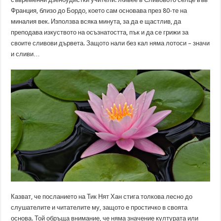
Франция, близо до Бордо, което сам основава през 80-те на
миналия век. Използва всяка минута, за да е щастлив, да
преподава изкуството на осъзнатостта, пък и да се грижи за
своите сливови дървета. Защото нали без кал няма лотоси – значи
и сливи…
Казват, че посланието на Тик Нят Хан стига толкова лесно до
слушателите и читателите му, защото е простичко в своята
основа. Той обръща внимание, че няма значение културата или