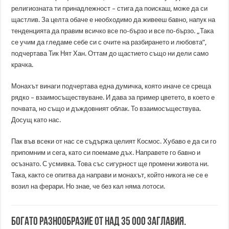
религиозната ти принадлежност – стига да поискаш, може да си
щастлив. За целта обаче е необходимо да живееш бавно, напук на
тенденцията да правим всичко все по-бързо и все по-бързо. „Така
се учим да гледаме себе си с очите на разбирането и любовта”,
подчертава Тик Нят Хан. Оттам до щастието също ни дели само
крачка.
Монахът винаги подчертава една думичка, която иначе се среща
рядко – взаимосъществуване. И дава за пример цветето, в което е
почвата, но също и дъждовният облак. То взаимосъществува.
Досущ като нас.
Пак във всеки от нас се съдържа целият Космос. Хубаво е да си го
припомним и сега, като си поемаме дъх. Направете го бавно и
осъзнато. С усмивка. Това със сигурност ще промени живота ни.
Така, както се опитва да направи и монахът, който никога не се е
возил на ферари. Но знае, че без кал няма лотоси.
Богато разнообразие от над 35 000 заглавия.