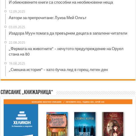
И обикновените книги са способни на необикновени неща
12.09.2025
Автори за препрочитане: Луиза Мей Олкът
03.09.2025
Изадора Муун помага да превърнем децата в запалени читатели
22.08.2025
„Фермата на животните“ – нечутото предупреждение на Оруел
стана на 80
19.08.2025
„Смешна история“ – като бучка лед в горещ летен ден
Списание „Книжарница“