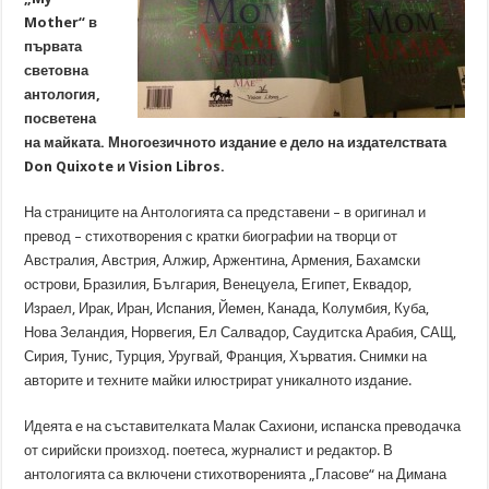
Mother“ в
първата
световна
антология,
посветена
на майката. Многоезичното издание е дело на издателствата
Don Quixote и Vision Libros.
На страниците на Антологията са представени – в оригинал и
превод – стихотворения с кратки биографии на творци от
Австралия, Австрия, Алжир, Аржентина, Армения, Бахамски
острови, Бразилия, България, Венецуела, Египет, Еквадор,
Израел, Ирак, Иран, Испания, Йемен, Канада, Колумбия, Куба,
Нова Зеландия, Норвегия, Ел Салвадор, Саудитска Арабия, САЩ,
Сирия, Тунис, Турция, Уругвай, Франция, Хърватия. Снимки на
авторите и техните майки илюстрират уникалното издание.
Идеята е на съставителката Малак Сахиони, испанска преводачка
от сирийски произход. поетеса, журналист и редактор. В
антологията са включени стихотворенията „Гласове“ на Димана