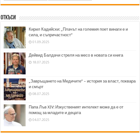
Откъси
Кирил Кадийски: „Плачът на големия поет винаги е и
сила, и съпричастност“
01.09.2025
Дейвид Балдачи стреля на месо в новата си книга
18.07.2025
„Завръщането на Медичите“ – история за власт, поквара
и смърт
08.07.2025
Папа Лъв XIV: Изкуственият интелект може да е от
помощ за младите и децата
04.07.2025