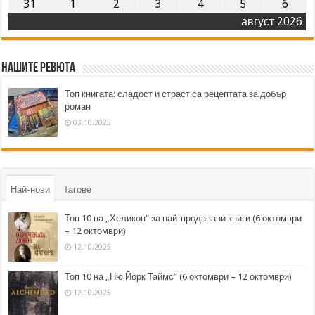
31
1
2
3
4
5
6
август 2026
Нашите ревюта
Топ книгата: сладост и страст са рецептата за добър
роман
03.10.2025
Най-нови
Тагове
Топ 10 на „Хеликон” за най-продавани книги (6 октомври
– 12 октомври)
12.10.2025
Топ 10 на „Ню Йорк Таймс” (6 октомври – 12 октомври)
12.10.2025