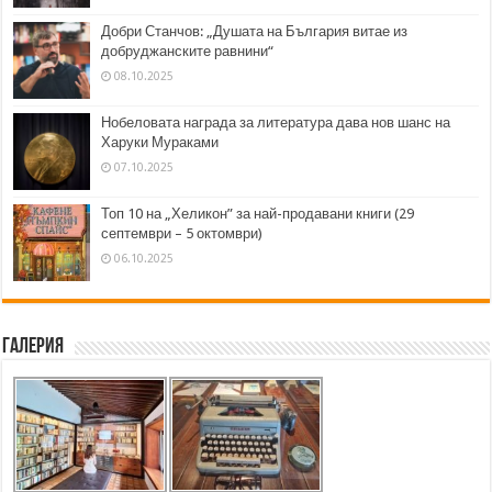
Добри Станчов: „Душата на България витае из
добруджанските равнини“
08.10.2025
Нобеловата награда за литература дава нов шанс на
Харуки Мураками
07.10.2025
Топ 10 на „Хеликон” за най-продавани книги (29
септември – 5 октомври)
06.10.2025
Галерия