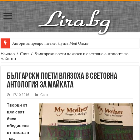
Автори за препрочитане: Луиза Мей Олкът
Начало
/
Свят
/
Български поети влязоха в световна антология за
майката
Български поети влязоха в световна
антология за майката
17.10.2016
Свят
Творци от
цял свят
бяха
обединени
от темата в
„My