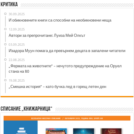
Критика
30.09.2025
И обикновените книги са способни на необикновени неща
12.09.2025
Автори за препрочитане: Луиза Мей Олкът
03.09.2025
Изадора Муун помага да превърнем децата в запалени читатели
22.08.2025
„Фермата на животните“ – нечутото предупреждение на Оруел
стана на 80
19.08.2025
„Смешна история“ – като бучка лед в горещ летен ден
Списание „Книжарница“