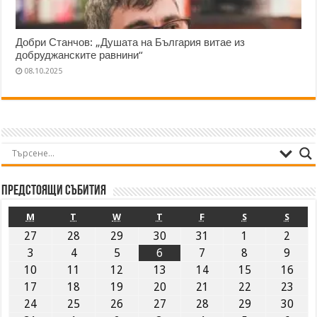
Добри Станчов: „Душата на България витае из
добруджанските равнини“
08.10.2025
Предстоящи събития
M
T
W
T
F
S
S
27
28
29
30
31
1
2
3
4
5
6
7
8
9
10
11
12
13
14
15
16
17
18
19
20
21
22
23
24
25
26
27
28
29
30