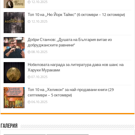
12.10.2025
Топ 10 на „Ню Йорк Таймс” (6 октомври – 12 октомври)
12.10.2025
Добри Станчов: „Душата на България витае из
добруджанските равнини“
08.10.2025
Нобеловата награда за литература дава нов шанс на
Харуки Мураками
07.10.2025
Топ 10 на „Хеликон” за най-продавани книги (29
септември – 5 октомври)
06.10.2025
Галерия