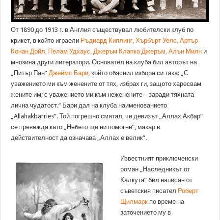
От 1890 до 1913 г. в Англия съществувал любителски клуб по
крикет, в който играели
Ръдиард Киплинг
,
Хърбърт Уелс
,
Артър
Конан Дойл
,
Пелам Удхаус
,
Джеръм Клапка Джеръм
,
Алън Милн
и
мнозина други литератори. Основател на клуба бил авторът на
„Питър Пан”
Джеймс Бари
, който обяснил избора си така: „С
уважението ми към женените от тях, избрах ги, защото харесвам
жените им; с уважението ми към неженените – заради тяхната
лична чудатост.“ Бари дал на клуба наименованието
„Allahakbarries”. Той погрешно смятал, че девизът „Аллах Акбар”
се превежда като „Небето ще ни помогне”, макар в
действителност да означава „Аллах е велик”.
Известният приключенски
роман „Наследникът от
Калкута” бил написан от
съветския писател
Роберт
Щилмарк
по време на
заточението му в