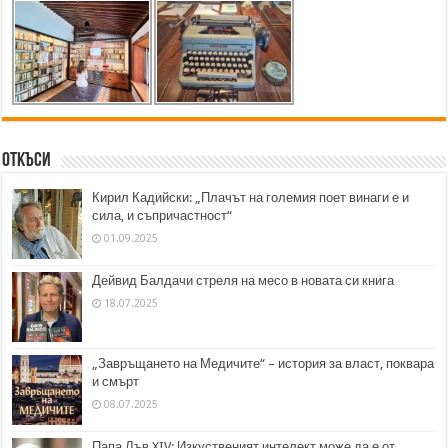
Откъси
Кирил Кадийски: „Плачът на големия поет винаги е и
сила, и съпричастност“
01.09.2025
Дейвид Балдачи стреля на месо в новата си книга
18.07.2025
„Завръщането на Медичите“ – история за власт, поквара
и смърт
08.07.2025
Папа Лъв XIV: Изкуственият интелект може да е от