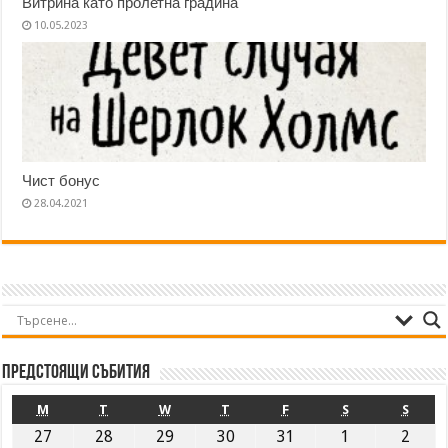
Витрина като пролетна градина
10.05.2023
Чист бонус
28.04.2021
Предстоящи събития
M
T
W
T
F
S
S
27
28
29
30
31
1
2