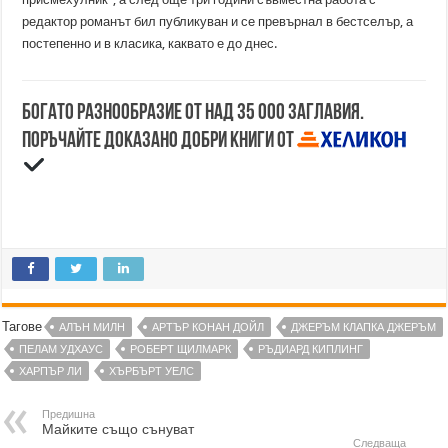
редактор романът бил публикуван и се превърнал в бестселър, а
постепенно и в класика, каквато е до днес.
Богато разнообразие от над 35 000 заглавия.
Поръчайте доказано добри книги от
Тагове
АЛЪН МИЛН
АРТЪР КОНАН ДОЙЛ
ДЖЕРЪМ КЛАПКА ДЖЕРЪМ
ПЕЛАМ УДХАУС
РОБЕРТ ЩИЛМАРК
РЪДИАРД КИПЛИНГ
ХАРПЪР ЛИ
ХЪРБЪРТ УЕЛС
Предишна
Майките също сънуват
Следваща