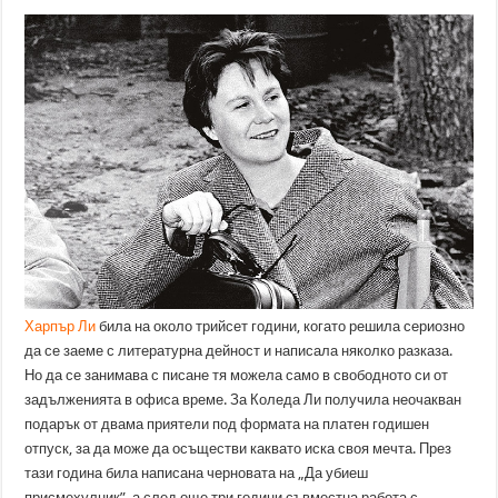
Харпър Ли
била на около трийсет години, когато решила сериозно
да се заеме с литературна дейност и написала няколко разказа.
Но да се занимава с писане тя можела само в свободното си от
задълженията в офиса време. За Коледа Ли получила неочакван
подарък от двама приятели под формата на платен годишен
отпуск, за да може да осъществи каквато иска своя мечта. През
тази година била написана черновата на „Да убиеш
присмехулник”, а след още три години съвместна работа с