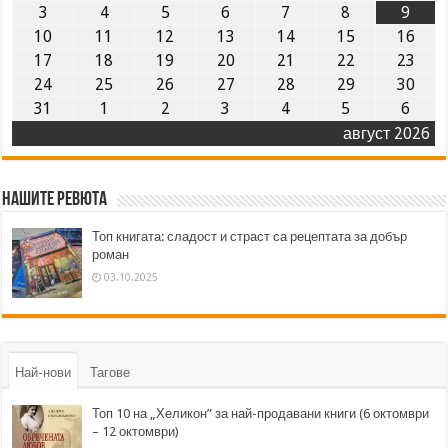
3
4
5
6
7
8
9
10
11
12
13
14
15
16
17
18
19
20
21
22
23
24
25
26
27
28
29
30
31
1
2
3
4
5
6
август 2026
Нашите ревюта
Топ книгата: сладост и страст са рецептата за добър
роман
03.10.2025
Най-нови
Тагове
Топ 10 на „Хеликон” за най-продавани книги (6 октомври
– 12 октомври)