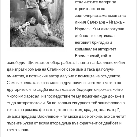
сталинските лагери за
строителство на
задполярната железопътна
линия Салехард – Игарка –
Норилск. Към литературна
дейност го подтикнал
неговият бригадир и
криминален авторитет
Василевский, който
освободил Щилмарк от обща работа. Планът на Василевски бил
да изпрати романа на Сталин от свое име и така да получи
амнистия, а истинския автор да убие с помощта на осъдените.
Само че нещата се развили по друг начин: писателят четял на
другарите си по съдба всяка глава от бъдещия си роман, който
много им харесал, и впоследствие те му помогнали да докаже в
съда авторството си. За по-голяма сигурност той зашифровал в
текста на романа фразата „лъжеписател, крадец, плагиатор”,
имайки предвид Василевски – тя може да се открие, ако се четат
първите букви от всяка втора дума във фрагмент от двайсет и
трета глава.