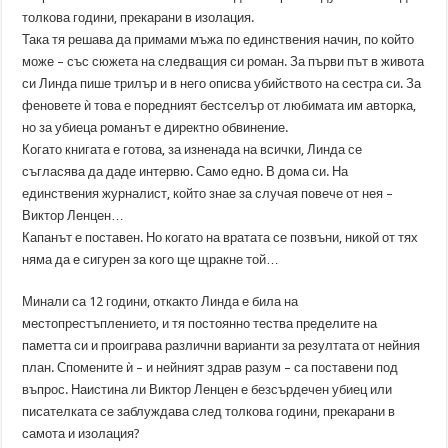
толкова години, прекарани в изолация.
Така тя решава да примами мъжа по единствения начин, по който
може – със сюжета на следващия си роман. За първи път в живота
си Линда пише трилър и в него описва убийството на сестра си. За
феновете ѝ това е поредният бестселър от любимата им авторка,
но за убиеца романът е директно обвинение.
Когато книгата е готова, за изненада на всички, Линда се
съгласява да даде интервю. Само едно. В дома си. На
единствения журналист, който знае за случая повече от нея –
Виктор Ленцен…
Капанът е поставен. Но когато на вратата се позвъни, никой от тях
няма да е сигурен за кого ще щракне той…
Минали са 12 години, откакто Линда е била на
местопрестъплението, и тя постоянно тества пределите на
паметта си и проиграва различни варианти за резултата от нейния
план. Спомените ѝ – и нейният здрав разум – са поставени под
въпрос. Наистина ли Виктор Ленцен е безсърдечен убиец или
писателката се заблуждава след толкова години, прекарани в
самота и изолация?