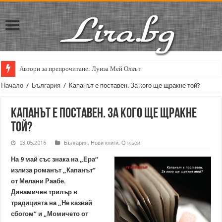
Автори за препрочитане: Луиза Мей Олкът
Кирил Кадийски: „Плачът на големия поет винаги е и сила, и съпричаст
Начало
/
България
/
Капанът е поставен. За кого ще щракне той?
Капанът е поставен. За кого ще щракне
той?
03.05.2016
България
,
Нови книги
,
Откъси
На 9 май със знака на „Ера“
излиза романът „Капанът”
от Мелани Раабе.
Динамичен трилър в
традицията на „Не казвай
сбогом” и „Момичето от