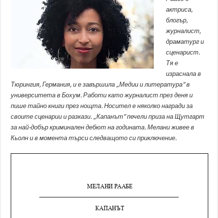
актриса,
блогър,
журналист,
драматург и
сценарист.
Тя е
израснала в
Тюрингия, Германия, и е завършила „Медии и литература” в
университета в Бохум. Работи като журналист през деня и
пише тайно книги през нощта. Носител е няколко награди за
своите сценарии и разкази. „Капанът” печели приза на Щутгарт
за най-добър криминален дебют на годината. Мелани живее в
Кьолн и в момента търси следващото си приключение.