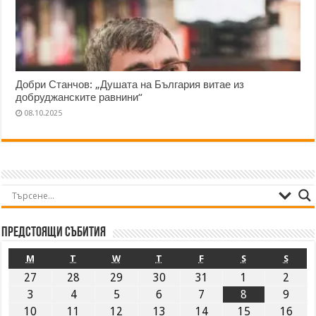
Добри Станчов: „Душата на България витае из
добруджанските равнини“
08.10.2025
Предстоящи събития
M
T
W
T
F
S
S
27
28
29
30
31
1
2
3
4
5
6
7
8
9
10
11
12
13
14
15
16