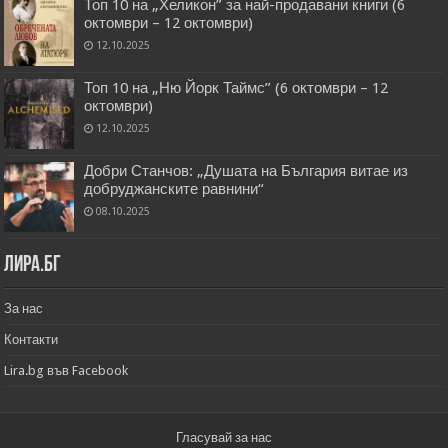
Топ 10 на „Хеликон” за най-продавани книги (6
октомври – 12 октомври)
12.10.2025
Топ 10 на „Ню Йорк Таймс” (6 октомври – 12
октомври)
12.10.2025
Добри Станчов: „Душата на България витае из
добруджанските равнини“
08.10.2025
Лира.бг
За нас
Контакти
Lira.bg във Facebook
Гласувай за нас