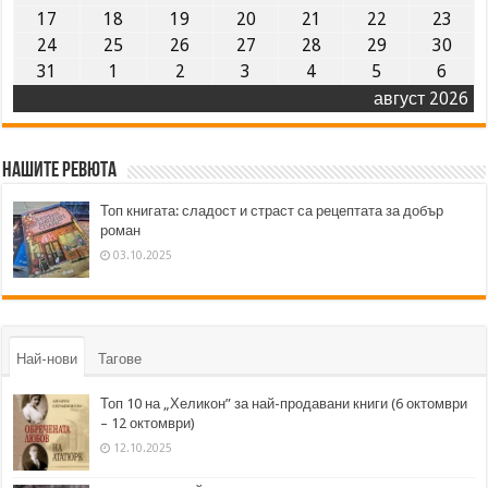
17
18
19
20
21
22
23
24
25
26
27
28
29
30
31
1
2
3
4
5
6
август 2026
Нашите ревюта
Топ книгата: сладост и страст са рецептата за добър
роман
03.10.2025
Най-нови
Тагове
Топ 10 на „Хеликон” за най-продавани книги (6 октомври
– 12 октомври)
12.10.2025