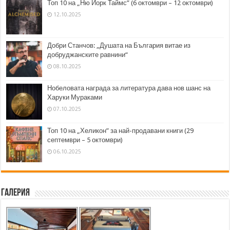
Топ 10 на „Ню Йорк Таймс” (6 октомври – 12 октомври)
12.10.2025
Добри Станчов: „Душата на България витае из
добруджанските равнини“
08.10.2025
Нобеловата награда за литература дава нов шанс на
Харуки Мураками
07.10.2025
Топ 10 на „Хеликон” за най-продавани книги (29
септември – 5 октомври)
06.10.2025
Галерия