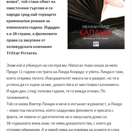
влака”, той стана обект на
ожесточени търгове и се
нареди сред най-горещите
криминални романи за
изминалата година. Издаден
е в 20 страни, а филмовите
права са закупени от
холивудската компания
TriStar Pictures.
Знам кой е убиецът на сестра ми. Написах тази книга за него.
Преди 12 години сестрата на Линда Конрадс е убита. Линда е тази,
която открива тялото. Извършителят никога не е разкрит, но тя е
успяла да го зърне за миг, докато бяга от местопрестъплението.
И един ден, след толкова години, тя го вижда отново. По
телевизията.
Той се казва Виктор Ленцен и вече е изтъкнат журналист, а Линда
– известна писателка, която озадачава феновете и пресата с
факта, че повече от десетилетие не е напускала дома си.
38-годишната жена знае, че няма доказателства, с които да
отправи обвинение. А и никой няма да повярва на думите ѝ след