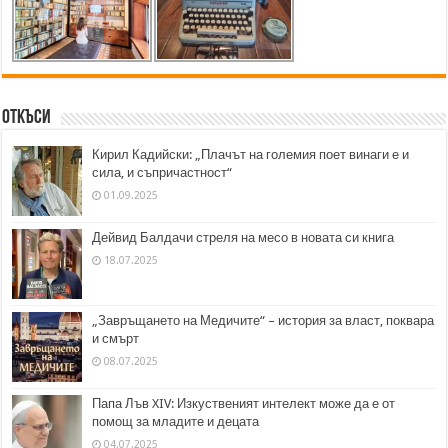
Откъси
Кирил Кадийски: „Плачът на големия поет винаги е и
сила, и съпричастност“
01.09.2025
Дейвид Балдачи стреля на месо в новата си книга
18.07.2025
„Завръщането на Медичите“ – история за власт, поквара
и смърт
08.07.2025
Папа Лъв XIV: Изкуственият интелект може да е от
помощ за младите и децата
04.07.2025