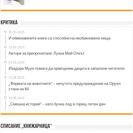
Критика
30.09.2025
И обикновените книги са способни на необикновени неща
12.09.2025
Автори за препрочитане: Луиза Мей Олкът
03.09.2025
Изадора Муун помага да превърнем децата в запалени читатели
22.08.2025
„Фермата на животните“ – нечутото предупреждение на Оруел
стана на 80
19.08.2025
„Смешна история“ – като бучка лед в горещ летен ден
Списание „Книжарница“