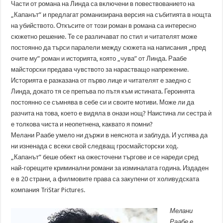
Части от романа на Линда са включени в повествованието на
„Капанът” и предлагат романизирана версия на събитията в нощта
на убийството. Откъсите от този роман в романа са интересно
сюжетно решение. Те се различават по стил и читателят може
постоянно да търси паралели между сюжета на написания „пред
очите му” роман и историята, която „чува” от Линда. Раабе
майсторски предава чувството за нарастващо напрежение.
Историята е разказана от първо лице и читателят е заедно с
Линда, докато тя се препъва по пътя към истината. Героинята
постоянно се съмнява в себе си и своите мотиви. Може ли да
разчита на това, което е видяла в онази нощ? Наистина ли сестра ѝ
е толкова чиста и неопетнена, каквато я помни?
Мелани Раабе умело ни държи в неяснота и заблуда. И успява да
ни изненада с всеки свой следващ гросмайсторски ход.
„Капанът” беше обект на ожесточени търгове и се нареди сред
най-горещите криминални романи за изминалата година. Издаден
е в 20 страни, а филмовите права са закупени от холивудската
компания TriStar Pictures.
Мелани
Раабе е