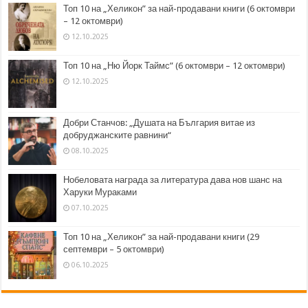
Топ 10 на „Хеликон” за най-продавани книги (6 октомври
– 12 октомври)
12.10.2025
Топ 10 на „Ню Йорк Таймс” (6 октомври – 12 октомври)
12.10.2025
Добри Станчов: „Душата на България витае из
добруджанските равнини“
08.10.2025
Нобеловата награда за литература дава нов шанс на
Харуки Мураками
07.10.2025
Топ 10 на „Хеликон” за най-продавани книги (29
септември – 5 октомври)
06.10.2025