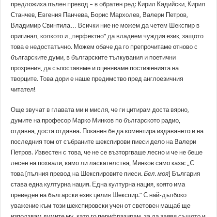
предложиха пълен превод – в обратен ред: Кирил Кадийски, Кирил
Станчев, Евгения Панчева, Борис Мархолев, Валери Петров,
Владимир Свинтила… Всички ние не можем да четем Шекспир в
оригинал, колкото и „перфектно“ да владеем чуждия език, защото
това е недостатъчно. Можем обаче да го препрочитаме отново с
българските думи, в българските тълкувания и поетични
прозрения, да съпоставяме и оценяваме постиженията на
творците. Това дори е наше предимство пред англоезичния
читател!
Още звучат в главата ми и мисля, че ги цитирам доста вярно,
думите на професор Марко Минков по българското радио,
отдавна, доста отдавна. Поканен бе да коментира издаването и на
последния том от събраните шекспирови пиеси дело на Валери
Петров. Известен с това, че не се възторгваше лесно и че не беше
лесен на похвали, камо ли ласкателства, Минков само каза: „С
това [пълния превод на Шекспировите пиеси.
Бел. моя
] България
става една културна нация. Една културна нация, която има
преведен на български език целия Шекспир.“ С най-дълбоко
уважение към този шекспировски учен от световен мащаб ще
използвам думите му, като го перифразирам, за да заявя същото и