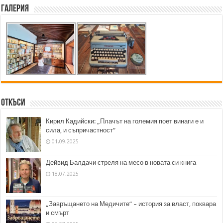
Галерия
Откъси
Кирил Кадийски: „Плачът на големия поет винаги е и
сила, и съпричастност“
01.09.2025
Дейвид Балдачи стреля на месо в новата си книга
18.07.2025
„Завръщането на Медичите“ – история за власт, поквара
и смърт