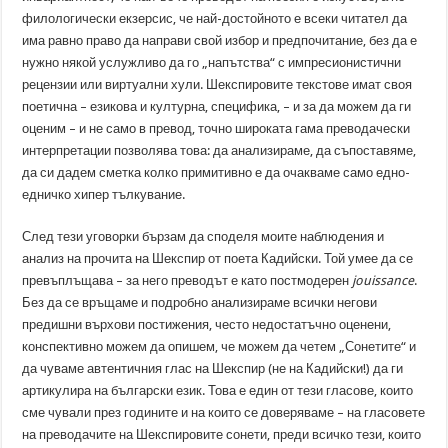
филологически екзерсис, че най-достойното е всеки читател да
има равно право да направи свой избор и предпочитание, без да е
нужно някой услужливо да го „напътства“ с импресионистични
рецензии или виртуални хули. Шекспировите текстове имат своя
поетична – езикова и културна, специфика, – и за да можем да ги
оценим – и не само в превод, точно широката гама преводачески
интерпретации позволява това: да анализираме, да съпоставяме,
да си дадем сметка колко примитивно е да очакваме само едно-
едничко хипер тълкувание.
След тези уговорки бързам да споделя моите наблюдения и
анализ на прочита на Шекспир от поета Кадийски. Той умее да се
превъплъщава – за него преводът е като постмодерен
jouissance
.
Без да се връщаме и подробно анализираме всички негови
предишни върхови постижения, често недостатъчно оценени,
конспективно можем да опишем, че можем да четем „Сонетите“ и
да чуваме автентичния глас на Шекспир (не на Кадийски!) да ги
артикулира на български език. Това е един от тези гласове, които
сме чували през годините и на които се доверяваме – на гласовете
на преводачите на Шекспировите сонети, преди всичко тези, които