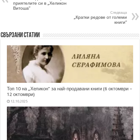
приятелите си в „Хеликон
Витоша”
Следваща
„Кратки редове от големи
книги“
Свързани статии
Топ 10 на „Хеликон” за най-продавани книги (6 октомври –
12 октомври)
12.10.2025