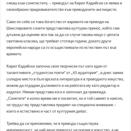
сякаш към сонетистите, – преводът на Кирил Кадийски се явява и
своеобразно предизвикателство към преводачите-англицисти.
Само по себе си това богатство от варианти на преводи на
Шекспировите сонети представлява културен принос, който сме
длъжни да оценим: все пак за да се случи такова нещо с цялата
световна класика, ще трябват стотици години, докато други
европейски народи са го осъществявали по естествен път във
времето.
Кирил Кадийски започна своя творчески път като един от
талантливите „студентски поети“ от „65 аудитория“ , а днес заема
солидно място в българската литература и в преводното изкуство,
можем да отдадем дължимото и на работата му като редактор и
издател. Нямам представа кога е започнал да превежда
„Сонетите“ и колко време им е посветил, но и той самият е наясно,
че трудът му представлява предмет на специално внимание –
което е естествено и част от културния дебат.
Трябва да си припомняме, че в превода съществува
инвариантност, че най-вече преводът на поезия е изкуство, а не