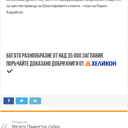
за шестия превод на Шекспировите сонети – този на Кирил
Кадийски.
Богато разнообразие от над 35 000 заглавия.
Поръчайте доказано добри книги от
Предишна
Мечето Падингтън събра