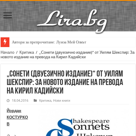
Автори за препрочитане: Луиза Мей Олкът
Кирил Кадийски: „Плачът на големия поет винаги е и сила, и съпричаст
Начало
/
Критика
/
„Сонети (двуезично издание)“ от Уилям Шекспир: За
новото издание на превода на Кирил Кадийски
„Сонети (двуезично издание)“ от Уилям
Шекспир: За новото издание на превода
на Кирил Кадийски
18.04.2016
Критика
,
Нови книги
Йордан
КОСТУРКО
В