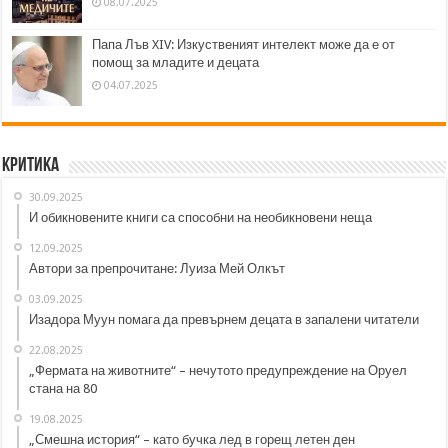
08.07.2025
Папа Лъв XIV: Изкуственият интелект може да е от
помощ за младите и децата
04.07.2025
Критика
30.09.2025
И обикновените книги са способни на необикновени неща
12.09.2025
Автори за препрочитане: Луиза Мей Олкът
03.09.2025
Изадора Муун помага да превърнем децата в запалени читатели
22.08.2025
„Фермата на животните“ – нечутото предупреждение на Оруел
стана на 80
19.08.2025
„Смешна история“ – като бучка лед в горещ летен ден