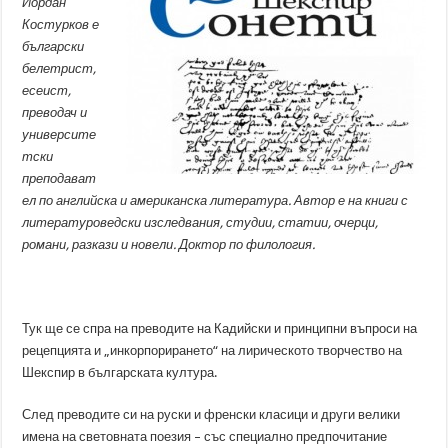
Йордан
Костурков е
български
белетрист,
есеист,
преводач и
университе
тски
преподават
ел по английска и американска литература. Автор е на книги с
литературоведски изследвания, студии, статии, очерци,
романи, разкази и новели. Доктор по филология.
Тук ще се спра на преводите на Кадийски и принципни въпроси на
рецепцията и „инкорпорирането“ на лирическото творчество на
Шекспир в българската култура.
След преводите си на руски и френски класици и други велики
имена на световната поезия – със специално предпочитание