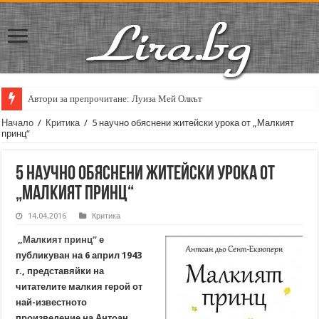
Автори за препрочитане: Луиза Мей Олкът
Начало
/
Критика
/
5 научно обяснени житейски урока от „Малкият
принц“
5 научно обяснени житейски урока от
„Малкият принц“
14.04.2016
Критика
„Малкият принц“
е
публикуван на 6 април 1943
г., представяйки на
читателите малкия герой от
най-известното
произведение на Антоан