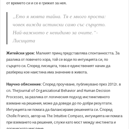
от времето си и се е грижил за нея.
„Ето я моята тайна. Тя е много проста:
човек вижда истински само със сърцето.
Най-важното е невидимо за очите.“-
Лисицата
Житейски урок:
Малкият принц представлява спонтанността. За
разлика от повечето хора, той се води по интуицията си, по
сърцето си. Според лисицата, това е единственият начин да
разбереш кое наистина има значение в живота.
Научно обяснение:
Според проучване, публикувано през 2012г. в
сп. TheJournal of Organizational Behavior and Human Decision
Processes, за разлика от логическия подход инстинктивното
вземане на решения, може да доведе до по-добри резултати.
Интуицията ни помага да балансираме решенията си. Според
Cholle Francis, автор на The Intuitive Compass, интуицията ни помага
при вземането на решения, служи като мост между инстинкта и
логическото мислене.