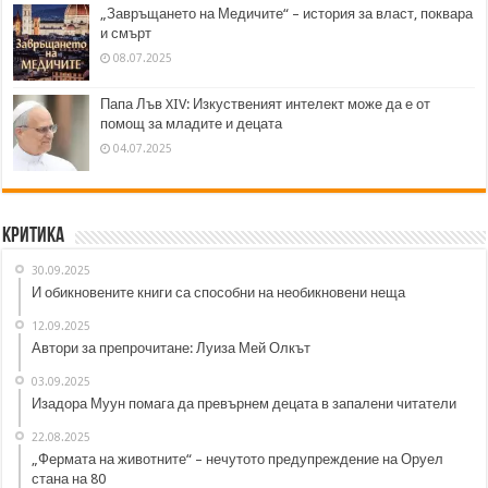
„Завръщането на Медичите“ – история за власт, поквара
и смърт
08.07.2025
Папа Лъв XIV: Изкуственият интелект може да е от
помощ за младите и децата
04.07.2025
Критика
30.09.2025
И обикновените книги са способни на необикновени неща
12.09.2025
Автори за препрочитане: Луиза Мей Олкът
03.09.2025
Изадора Муун помага да превърнем децата в запалени читатели
22.08.2025
„Фермата на животните“ – нечутото предупреждение на Оруел
стана на 80