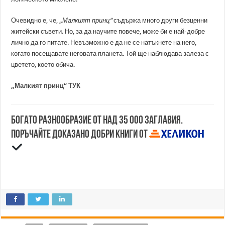
Очевидно е, че,
„Малкият принц“
съдържа много други безценни
житейски съвети. Но, за да научите повече, може би е най-добре
лично да го питате. Невъзможно е да не се натъкнете на него,
когато посещавате неговата планета. Той ще наблюдава залеза с
цветето, което обича.
„Малкият принц“ ТУК
Богато разнообразие от над 35 000 заглавия.
Поръчайте доказано добри книги от