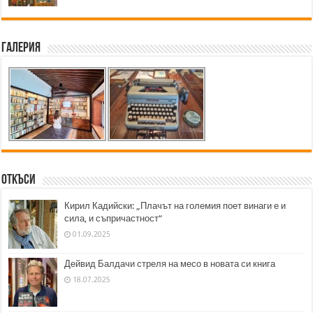
Галерия
Откъси
Кирил Кадийски: „Плачът на големия поет винаги е и
сила, и съпричастност“
01.09.2025
Дейвид Балдачи стреля на месо в новата си книга
18.07.2025