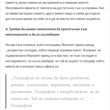
паметта, резки смени на настроенията и повишен апетит.
Негативните ефекти от липсата на достатъчно сън са огромни. Ако
оставим настрана спането, друго важно нещо е човек да отделя
достатъчно време за себе си и да не мисли постоянно за работа.
4. Трябва да имаме смелостта да пристъпим към
непознатото и да го изследваме
На шестата планета, която посещава, Малкият принц среща
„възрастен господин, който пишеше огромни книги.“ Въпреки че
първоначално Малкият принц си е мислил, че този господин е
изследовател, по-късно разбира, че той всъщност е географ, който
никога не е излизал извън офиса си.
„Географът не отива да брои градовете,
реките, планетите, моретата, океаните и
пустините. Географът е твърде важен, за да
скитосва. Той не напуска кабинета си.“ –
Географът