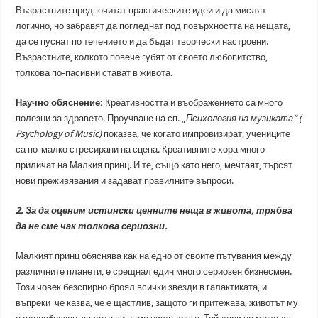
Възрастните предпочитат практическите идеи и да мислят
логично, но забравят да погледнат под повърхността на нещата,
да се пуснат по течението и да бъдат творчески настроени.
Възрастните, колкото повече губят от своето любопитство,
толкова по-пасивни стават в живота.
Научно обяснение:
Креативността и въображението са много
полезни за здравето. Проучване на сп. „
Психология на музиката“ (
Psychology of Music)
показва, че когато импровизират, учениците
са по-малко стресирани на сцена. Креативните хора много
приличат на Малкия принц. И те, също като него, мечтаят, търсят
нови преживявания и задават правилните въпроси.
2. За да оценим истински ценните неща в живота, трябва
да не сме чак толкова сериозни.
Малкият принц обяснява как на едно от своите пътувания между
различните планети, е срещнал един много сериозен бизнесмен.
Този човек безспирно броял всички звезди в галактиката, и
въпреки че казва, че е щастлив, защото ги притежава, животът му