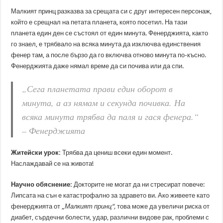
Малкият принц разказва за срещата си с друг интересен персонаж,
който е срещнал на петата планета, която посетил. На тази
планета един ден се състоял от един минута. Фенерджията, както
го знаел, е трябвало на всяка минута да изключва единствения
фенер там, а после бързо да го включва отново минута по-късно.
Фенерджията даже нямал време да си почива или да спи.
„Сега планетата прави един оборот в
минута, а аз нямам и секунда почивка. На
всяка минута трябва да паля и гася фенера.“
– Фенерджията
Житейски урок:
Трябва да цениш всеки един момент.
Наслаждавай се на живота!
Научно обяснение:
Докторите не могат да ни стресират повече:
Липсата на сън е катастрофално за здравето ви. Ако живеете като
фенерджията от „
Малкият принц“,
това може да увеличи риска от
диабет, сърдечни болести, удар, различни видове рак, проблеми с