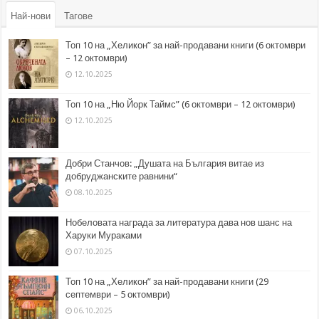
Най-нови
Тагове
Топ 10 на „Хеликон” за най-продавани книги (6 октомври
– 12 октомври)
12.10.2025
Топ 10 на „Ню Йорк Таймс” (6 октомври – 12 октомври)
12.10.2025
Добри Станчов: „Душата на България витае из
добруджанските равнини“
08.10.2025
Нобеловата награда за литература дава нов шанс на
Харуки Мураками
07.10.2025
Топ 10 на „Хеликон” за най-продавани книги (29
септември – 5 октомври)
06.10.2025