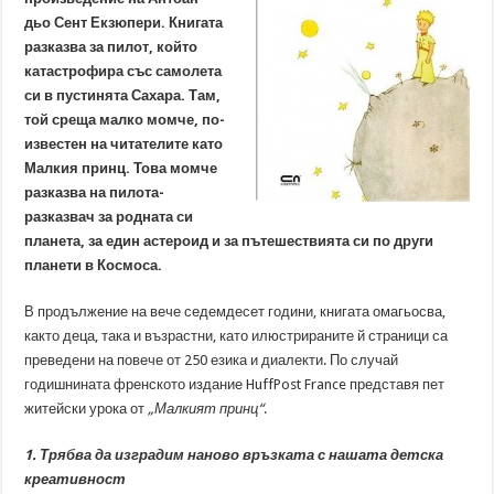
дьо Сент Екзюпери. Книгата
разказва за пилот, който
катастрофира със самолета
си в пустинята Сахара. Там,
той среща малко момче, по-
известен на читателите като
Малкия принц. Това момче
разказва на пилота-
разказвач за родната си
планета, за един астероид и за пътешествията си по други
планети в Космоса.
В продължение на вече седемдесет години, книгата омагьосва,
както деца, така и възрастни, като илюстрираните й страници са
преведени на повече от 250 езика и диалекти. По случай
годишнината френското издание HuffPost France представя пет
житейски урока от
„Малкият принц“
.
1. Трябва да изградим наново връзката с нашата детска
креативност