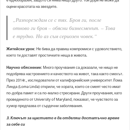
е еднообразен, защото си няма нищо друго. Той дори не може да
оцени красотата на звездите.
„Разпореждам се с тях. Броя ги, после
отново ги броя – обясни бизнесменът. – Това
е трудно. Но аз съм сериозен човек.“
Житейски урок:
Не бива да правиш компромиси с удоволствието,
което ти доставят простичките неща в живота.
Научно обяснение:
Много проучвания са доказали, че нищо не
подобрява настроението и качеството на живот, така както смехът.
През 2014г., изследователи от калифорнийския университет Лома
Линда (Loma Linda) открили, че хората, които се смеят често имат
по-добра памет и са по-малко стресирани. Други проучвания, като
проведеното от University of Maryland, показват, че чувството за
хумор предпазва от сърдечни заболявания.
3. Ключът за щастието е да отделяш достатъчно време
за себе си