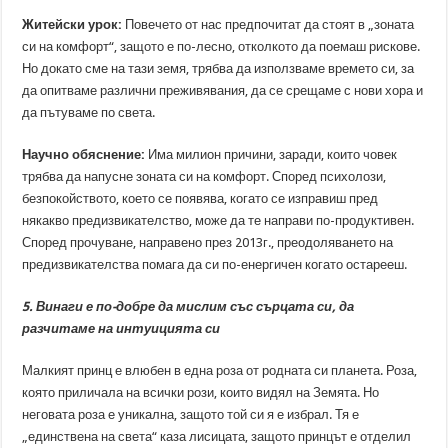
Житейски урок:
Повечето от нас предпочитат да стоят в „зоната
си на комфорт“, защото е по-лесно, отколкото да поемаш рискове.
Но докато сме на тази земя, трябва да използваме времето си, за
да опитваме различни преживявания, да се срещаме с нови хора и
да пътуваме по света.
Научно обяснение:
Има милион причини, заради, които човек
трябва да напусне зоната си на комфорт. Според психолози,
безпокойството, което се появява, когато се изправиш пред
някакво предизвикателство, може да те направи по-продуктивен.
Според прочуване, направено през 2013г., преодоляването на
предизвикателства помага да си по-енергичен когато остарееш.
5. Винаги е по-добре да мислим със сърцата си, да
разчитаме на интуицията си
Малкият принц е влюбен в една роза от родната си планета. Роза,
която приличала на всички рози, които видял на Земята. Но
неговата роза е уникална, защото той си я е избрал. Тя е
„единствена на света“ каза лисицата, защото принцът е отделил