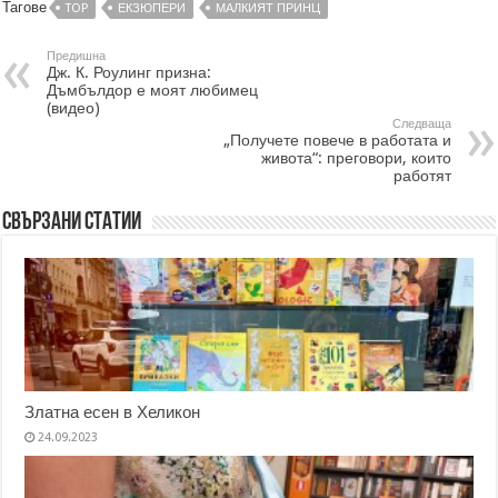
Тагове
TOP
ЕКЗЮПЕРИ
МАЛКИЯТ ПРИНЦ
Предишна
Дж. К. Роулинг призна:
Дъмбълдор е моят любимец
(видео)
Следваща
„Получете повече в работата и
живота“: преговори, които
работят
Свързани статии
Златна есен в Хеликон
24.09.2023