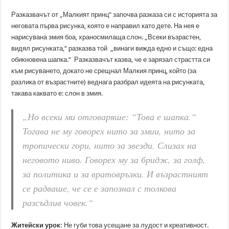
Разказвачът от „Малкият принц“ започва разказа си с историята за
неговата първа рисунка, която е направил като дете. На нея е
нарисувана змия боа, храносмилаща слон. „Всеки възрастен,
видял рисунката,“ разказва той „винаги вижда едно и също: една
обикновена шапка.“ Разказвачът казва, че е зарязал страстта си
към рисуването, докато не срещнал Малкия принц, който (за
разлика от възрастните) веднага разбрал идеята на рисунката,
такава каквато е: слон в змия.
„Но всеки ми отговаряше: “Това е шапка.“
Тогава не му говорех нито за змии, нито за
тропически гори, нито за звезди. Слизах на
неговото ниво. Говорех му за бридж, за голф,
за политика и за вратовръзки. И възрастният
се радваше, че се е запознал с толкова
разсъдлив човек.“
Житейски урок:
Не губи това усещане за лудост и креативност.