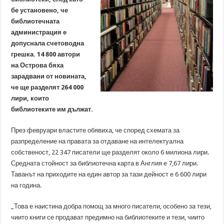
бе установено, че
библиотечната
администрация е
допуснала счетоводна
грешка. 14 800 автори
на Острова бяха
зарадвани от новината,
че ще разделят 264 000
лири, които
библиотеките им дължат.
През февруари властите обявиха, че според схемата за
разпределение на правата за отдаване на интелектуална
собственост, 22 347 писатели ще разделят около 6 милиона лири.
Средната стойност за библиотечна карта в Англия е 7,67 лири.
Таванът на приходите на един автор за тази дейност е 6 600 лири
на година.
„Това е наистина добра помощ за много писатели, особено за тези,
чиито книги се продават предимно на библиотеките и тези, чиито