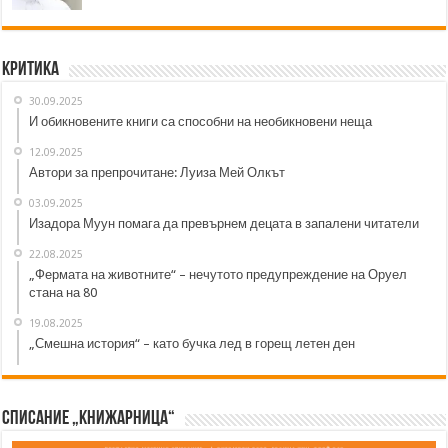
Критика
30.09.2025
И обикновените книги са способни на необикновени неща
12.09.2025
Автори за препрочитане: Луиза Мей Олкът
03.09.2025
Изадора Муун помага да превърнем децата в запалени читатели
22.08.2025
„Фермата на животните“ – нечутото предупреждение на Оруел
стана на 80
19.08.2025
„Смешна история“ – като бучка лед в горещ летен ден
Списание „Книжарница“