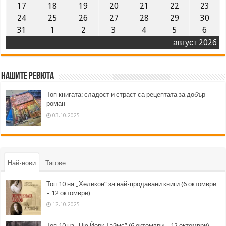
17
18
19
20
21
22
23
24
25
26
27
28
29
30
31
1
2
3
4
5
6
август 2026
Нашите ревюта
Топ книгата: сладост и страст са рецептата за добър
роман
03.10.2025
Най-нови
Тагове
Топ 10 на „Хеликон” за най-продавани книги (6 октомври
– 12 октомври)
12.10.2025
Топ 10 на „Ню Йорк Таймс” (6 октомври – 12 октомври)