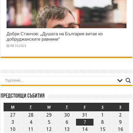
Добри Станчов: „Душата на България витае из
добруджанските равнини“
08.10.2025
Предстоящи събития
M
T
W
T
F
S
S
27
28
29
30
31
1
2
3
4
5
6
7
8
9
10
11
12
13
14
15
16