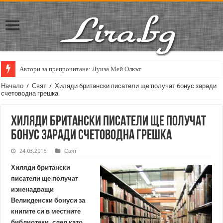
Автори за препрочитане: Луиза Мей Олкът
Начало
/
Свят
/
Хиляди британски писатели ще получат бонус заради
счетоводна грешка
Хиляди британски писатели ще получат
бонус заради счетоводна грешка
24.03.2016
Свят
Хиляди британски
писатели ще получат
изненадващи
Великденски бонуси за
книгите си в местните
библиотеки, след като