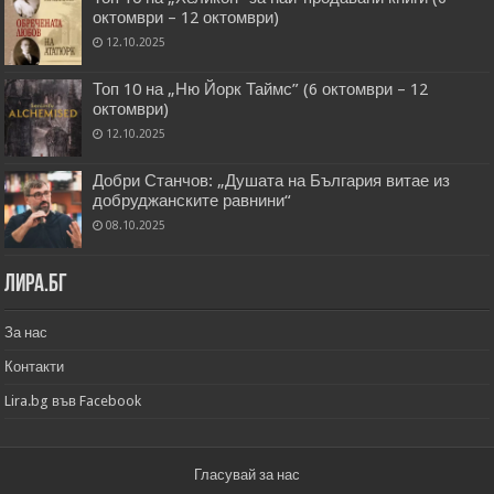
октомври – 12 октомври)
12.10.2025
Топ 10 на „Ню Йорк Таймс” (6 октомври – 12
октомври)
12.10.2025
Добри Станчов: „Душата на България витае из
добруджанските равнини“
08.10.2025
Лира.бг
За нас
Контакти
Lira.bg във Facebook
Гласувай за нас