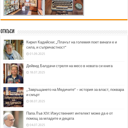
Откъси
Кирил Кадийски: „Плачът на големия поет винаги е и
сила, и съпричастност“
01.09.2025
Дейвид Балдачи стреля на месо в новата си книга
18.07.2025
„Завръщането на Медичите“ – история за власт, поквара
и смърт
08.07.2025
Папа Лъв XIV: Изкуственият интелект може да е от
помощ за младите и децата
04.07.2025