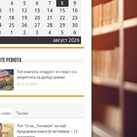
3
4
5
6
7
8
9
0
11
12
13
14
15
16
7
18
19
20
21
22
23
4
25
26
27
28
29
30
1
1
2
3
4
5
6
август 2026
те ревюта
Топ книгата: сладост и страст са
рецептата за добър роман
03.10.2025
-нови
Тагове
Топ 10 на „Хеликон” за най-
продавани книги (6 октомври – 12
октомври)