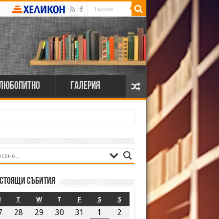
Любопитно
Галерия
стоящи събития
M
T
W
T
F
S
S
7
28
29
30
31
1
2