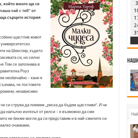
, който много ще се
1
чаша чай с теб“
от
аща сърцето история
1
2
3
особено щастлив живот
 университетско
гите на Шекспир, където
расивата си, но силно
Наши
е Том се запознава в
правителка Роуз
ем необичайно – кани я
осъзнава, че лостовете
промени, независимо
че си струва да поемем „риска да бъдем щастливи“. И че
ежда напълно излязъл от релси – е възможно да сме
Най
оито не бихме могли да си представим и в най-смелите си
-малко очакваме.