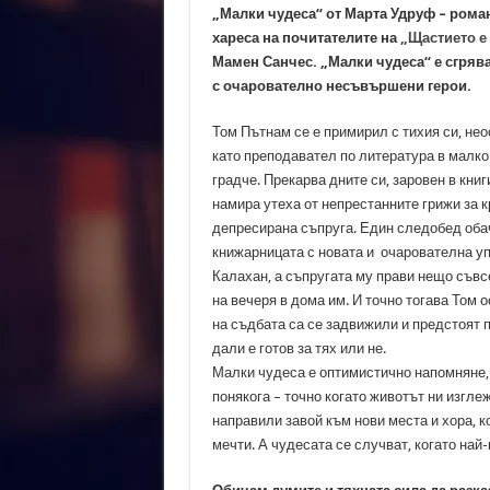
„Малки чудеса“ от Марта Удруф – роман
хареса на почитателите на
„Щастието е 
Мамен Санчес. „Малки чудеса“ е сгряв
с очарователно несъвършени герои.
Том Пътнам се е примирил с тихия си, не
като преподавател по литература в малко
градче. Прекарва дните си, заровен в кни
намира утеха от непрестанните грижи за к
депресирана съпруга. Един следобед обач
книжарницата с новата и очарователна у
Калахан, а съпругата му прави нещо съвс
на вечеря в дома им. И точно тогава Том 
на съдбата са се задвижили и предстоят 
дали е готов за тях или не.
Малки чудеса е оптимистично напомняне, 
понякога – точно когато животът ни изгл
направили завой към нови места и хора, к
мечти. А чудесата се случват, когато най