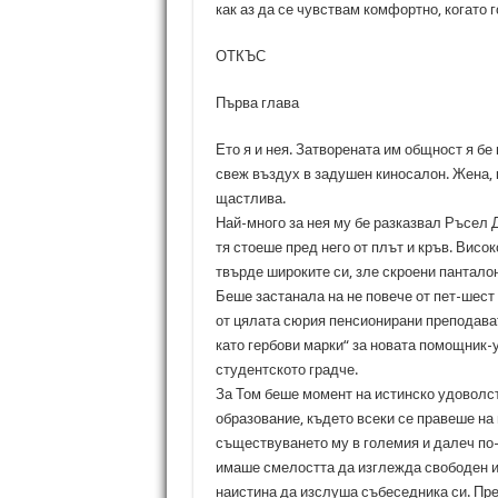
как аз да се чувствам комфортно, когато г
ОТКЪС
Първа глава
Ето я и нея. Затворената им общност я бе
свеж въздух в задушен киносалон. Жена, к
щастлива.
Най-много за нея му бе разказвал Ръсел 
тя стоеше пред него от плът и кръв. Висо
твърде широките си, зле скроени панталон
Беше застанала на не повече от пет-шест
от цялата сюрия пенсионирани преподават
като гербови марки“ за новата помощник-
студентското градче.
За Том беше момент на истинско удоволст
образование, където всеки се правеше на 
съществуването му в големия и далеч по-
имаше смелостта да изглежда свободен и
наистина да изслуша събеседника си. Пре