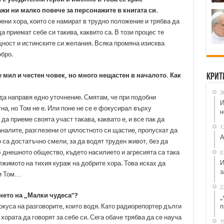
жи ни малко повече за персонажите в книгата си.
ени хора, които се намират в трудно положение и трябва да
 приемат себе си такива, каквито са. В този процес те
щност и истинските си желания. Всяка промяна изисква
обро.
 мил и честен човек, но много нещастен в началото. Как
Крит
3
да направя едно уточнение. Смятам, че при подобни
И
а, но Том не е. Или поне не се е фокусирал върху
н
да приеме своята участ такава, каквато е, и все пак да
1
налите, разглезени от цялостното си щастие, пропускат да
А
о са достатъчно смели, за да водят труден живот, без да
 днешното общество, където насилието и агресията са така
0
И
жимото на тихия кураж на добрите хора. Това исках да
з
ви Том…
2
нето на „Малки чудеса“?
„
п
куса на разговорите, които водя. Като радиорепортер дълги
ората да говорят за себе си. Сега обаче трябва да се науча
1