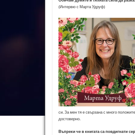
Обичам думите и тяхната сила да разка
(Интервю с Марта Удруф)
си. За мен тя е свързана с много положит
достоверно.
Въпреки че в книгата са повдигнати се