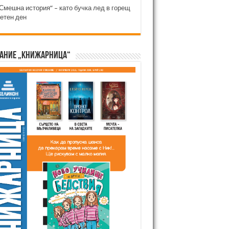
Смешна история“ – като бучка лед в горещ
етен ден
ание „Книжарница“