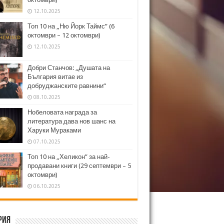
12.10.2025
Топ 10 на „Ню Йорк Таймс” (6
октомври – 12 октомври)
12.10.2025
Добри Станчов: „Душата на
България витае из
добруджанските равнини“
08.10.2025
Нобеловата награда за
литература дава нов шанс на
Харуки Мураками
07.10.2025
Топ 10 на „Хеликон” за най-
продавани книги (29 септември – 5
октомври)
06.10.2025
рия