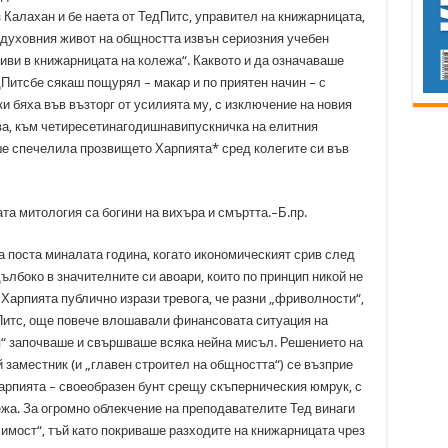
 Калахан и бе наета от ТедПитс, управител на книжарницата,
 духовния живот на общността извън сериозния учебен
иви в книжарницата на колежа“. Каквото и да означаваше
дПитсбе сякаш пощурял – макар и по приятен начин – с
и бяха във възторг от усилията му, с изключение на новия
ва, към четиресетинагодишнавипускничка на елитния
ше спечелила прозвището Харпията* сред колегите си във
та митология са богини на вихъра и смъртта.–Б.пр.
 поста миналата година, когато икономическият срив след
лбоко в значителните си авоари, които по принцип никой не
 Харпията публично изрази тревога, че разни „фриволности“,
 Питс, още повече влошавали финансовата ситуация на
я“ започваше и свършваше всяка нейна мисъл. Решението на
 заместник (и „главен строител на общността“) се възприе
Харпията – своеобразен бунт срещу скъперническия юмрук, с
жа. За огромно облекчение на преподавателите Тед винаги
имост“, тъй като покриваше разходите на книжарницата чрез