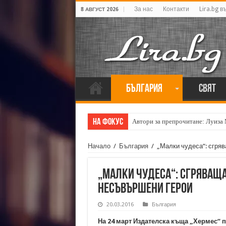
За нас
Контакти
Lira.bg в
8 АВГУСТ 2026
България
Свят
На фокус
Автори за препрочитане: Луиза
Кирил Кадийски: „Плачът на голе
Начало
/
България
/
„Малки чудеса“: сгря
„Малки чудеса“: сгряваща
несъвършени герои
20.03.2016
България
На 24 март Издателска къща „Хермес“ п