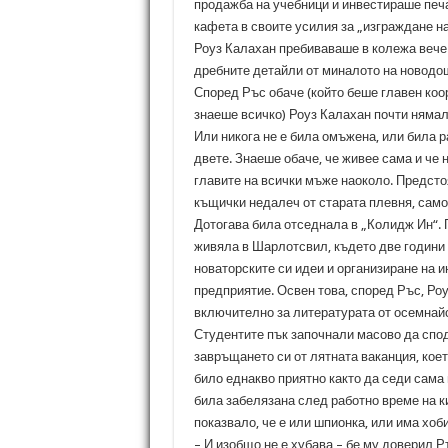
продажба на учебници и инвестираше печа
кафета в своите усилия за „изграждане н
Роуз Калахан пребиваваше в колежа вече
дребните детайли от миналото на новодош
Според Ръс обаче (който беше главен ко
знаеше всичко) Роуз Калахан почти нямала
Или никога не е била омъжена, или била р
двете. Знаеше обаче, че живее сама и че 
главите на всички мъже наоколо. Предсто
къщички недалеч от старата плевня, само
Дотогава била отседнала в „Колидж Ин“. 
живяла в Шарлотсвил, където две години 
новаторските си идеи и организиране на 
предприятие. Освен това, според Ръс, Роу
включително за литературата от осемнайс
Студентите пък започнали масово да спод
завръщането си от лятната ваканция, коет
било еднакво приятно както да седи сама н
била забелязана след работно време на к
показвало, че е или шпионка, или има хоб
– И изобщо не е хубава – бе му доверил Р