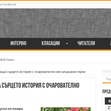
ъв Facebook
Интервю
Класации
Читатели
 Мей Олкът
мия поет винаги е и сила, и съпричастност“
ваща сърцето история с очарователно несъвършени герои
 сърцето история с очарователно
Пред
2
уска на пазара