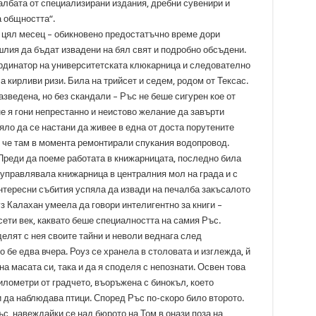
лбата от специализирани издания, дребни сувенири и
а общността“.
 цял месец – обикновено предостатъчно време дори
лия да бъдат извадени на бял свят и подробно обсъдени.
ординатор на университетската клюкарница и следователно
 кирливи ризи. Била на трийсет и седем, родом от Тексас.
азведена, но без скандали – Ръс не беше сигурен кое от
не я гони непрестанно и неистово желание да завърти
яло да се настани да живее в една от доста порутените
 че там в момента ремонтирали спукания водопровод.
Преди да поеме работата в книжарницата, последно била
управлявала книжарница в централния мол на града и с
интересни събития успяла да извади на печалба закъсалото
з Калахан умеела да говори интелигентно за книги –
ети век, каквато беше специалността на самия Ръс.
елят с нея своите тайни и неволи веднага след
о бе едва вчера. Роуз се хранела в столовата и изглежда, й
а масата си, така и да я споделя с непознати. Освен това
илометри от градчето, въоръжена с бинокъл, което
и да наблюдава птици. Според Ръс по-скоро било второто.
ъс, навеждайки се над бюрото на Том в онази поза на