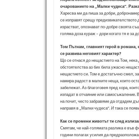
очарованието на „Малки чудеса“. Разка
Харесва ми да пиша за добри, добронамер
се изправят срещу предизвикателството да
израстват, опознават по-добре своята съ
голяма доза кураж – дори когато тя е за д
Том Пътнам, главният герой в романа, е
се развива неговият характер?
Що се отнася до нещастието на Том, нека 
обстоятелства аз бих била ужасно нещастн
нещастието си. Том е достатъчно смел, за 
намира радост в малките неща, които оста
забележат. Аз благоговея пред хора, коит
изпадат в отчаяние или самосъжаление. В
на почит, често забравяме да отдадем дъл
направя в „Малки чудеса“. И така се поя
Как се промени животът ти след излиза
Смятам, че най-голямата разлика е във фо
години полагах усилия да предразположа х