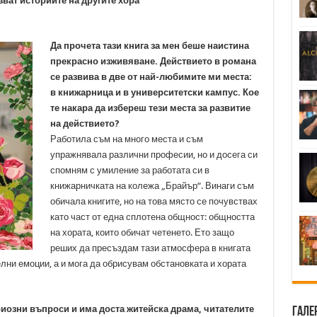
зват историите на другите хора
Да прочета тази книга за мен беше наистина
прекрасно изживяване. Действието в романа
се развива в две от най-любимите ми места:
в книжарница и в университетски кампус. Кое
те накара да избереш тези места за развитие
на действието?
Работила съм на много места и съм
упражнявала различни професии, но и досега си
спомням с умиление за работата си в
книжарничката на колежа „Брайър“. Винаги съм
обичала книгите, но на това място се почувствах
като част от една сплотена общност: общността
на хората, които обичат четенето. Ето защо
реших да пресъздам тази атмосфера в книгата
елни емоции, а и мога да обрисувам обстановката и хората
риозни въпроси и има доста житейска драма, читателите
Гале