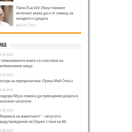
Папа Лъв XIV: Изкуственият
интелект може да е от помощ за
младите и децата
04.07.2025
ика
0.09.2025
 обикновените книги са способни на
еобикновени неща
2.09.2025
втори за препрочитане: Луиза Мей Олкът
3.09.2025
задора Муун помага да превърнем децата в
апалени читатели
2.08.2025
Фермата на животните“ – нечутото
редупреждение на Оруел стана на 80
9.08.2025