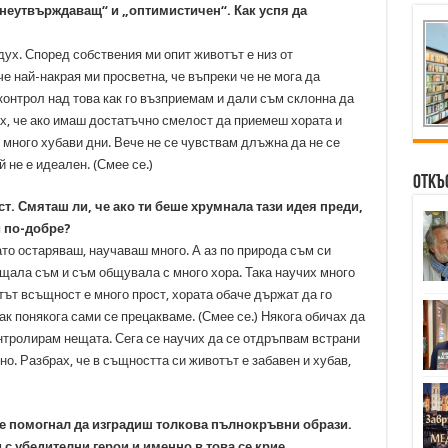
знеутвърждаващ“ и „оптимистичен“. Как успя да
ух. Според собствения ми опит животът е низ от
е най-накрая ми просветна, че въпреки че не мога да
контрол над това как го възприемам и дали съм склонна да
ах, че ако имаш достатъчно смелост да приемеш хората и
и много хубави дни. Вече не се чувствам длъжна да не се
 не е идеален. (Смее се.)
Откъ
ст. Смяташ ли, че ако ти беше хрумнала тази идея преди,
и по-добре?
като остаряваш, научаваш много. А аз по природа съм си
щала съм и съм общувала с много хора. Така научих много
тът всъщност е много прост, хората обаче държат да го
ак понякога сами се прецакваме. (Смее се.) Някога обичах да
нтролирам нещата. Сега се научих да се отдръпвам встрани
но. Разбрах, че в същността си животът е забавен и хубав,
 е помогнал да изградиш толкова пълнокръвни образи.
с убедителни герои и именно в това се крие