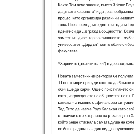
Както Том вече знаеше, името й беше Роуз
да „върти кафенето“ и да „разнообразява
процес, като организира различни инициат
това. През последните две-три години Те
идеите си да „изгражда общността“. Всичк
заместник-директор по финансите – хуба
университет „Дардън“, която обаче си бе
факултета.
*Харпиите („похитителки“) в древногръцка
Новата заместник-директорка бе получила
11 септември принуди колежа да бръкне дъ
обичаше да харчи. Още с пристигането си
като „изграждането на общността“ на г-н
колежа – а именно с „финансова ситуаци
Тед Питс да наеме Роуз Калахан като свой
от всички като хвърляне на ръкавица на 
който беше стиснала самата душа на коле
се беше радвал на един вид „полунезавис