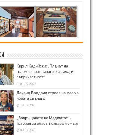
си
Кирил Кадийски: „Плачът на
големия поет винаги е и сила, и
съпричастност“
01.09.2025
Дейвид Балдачи стреля на месо в
новата си книга
18.07.2025
„Завръщането на Медичите“ –
история за власт, поквара и смърт
08.07.2025