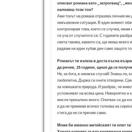
описват романа като „затрогващ“, „жи
наложиш този тон?
Ами тонът на романа отразява личния ми д
невъзможни ситуации. В един момент обач
контролирам това, което се случва, имам 
се уча от случилото се. С годините разбр
света такива, каквито са, ще имаш много 
радвам на един хубав ден само защото той
Романът ти излиза в доста късна възра
да речем, 25 години, щеше да се получ
Не, за бога, в никакъв случай! Знаеш ли, 
любопитна. Държа си очите отворени. Сре
за човешката природа. И разбрах, че живо
усложняват на всяка цена. Невероятно е к
мисля прекалено много. Опитвах се да ко
и да не приемам всичко толкова на сериоз
стига да не си пречим сами.
Може би именно житейският ти опит ти
Хората копнеят за вдъхновяващи книги 