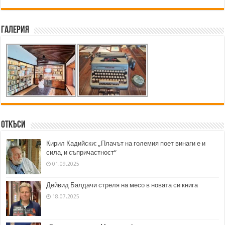
Галерия
Откъси
Кирил Кадийски: „Плачът на големия поет винаги е и
сила, и съпричастност“
01.09.2025
Дейвид Балдачи стреля на месо в новата си книга
18.07.2025