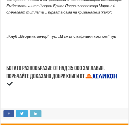
Емблематичните й герои Еркюл Поаро и госпожица Марпъл й
спечелват титлата „Първата дама на криминалния жанр”.
„
Клуб „Вторник вечер“
тук
,
„
Мъжът с кафявия костюм
“
тук
Богато разнообразие от над 35 000 заглавия.
Поръчайте доказано добри книги от