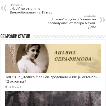
Предишна
„Nook“ се оттегля от
Великобритания на 15 март
Следваща
„Егмонт” издава „Сезонът на
злополуките” от Мойра Фаули-
Дойл
Свързани статии
Топ 10 на „Хеликон” за най-продавани книги (6 октомври –
12 октомври)
12.10.2025