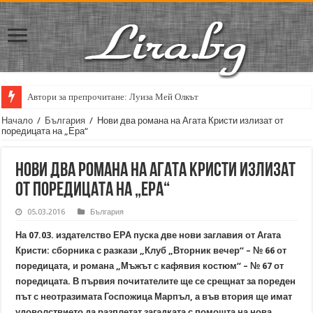
Автори за препрочитане: Луиза Мей Олкът
Начало
/
България
/
Нови два романа на Агата Кристи излизат от
поредицата на „Ера“
Нови два романа на Агата Кристи излизат
от поредицата на „Ера“
05.03.2016
България
На 07.03. издателство ЕРА пуска две нови заглавия от Агата
Кристи: сборника с разкази
„
Клуб „Вторник вечер“ – № 66 от
поредицата, и романа
„
Мъжът с кафявия костюм
“
– № 67 от
поредицата. В първия почитателите ще се срещнат за пореден
път с неотразимата Госпожица Марпъл, а във втория ще имат
удоволствието да разплетат загадката с помощта на нова