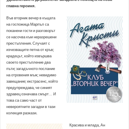
главна героиня.
Във вторник вечер в къщата
на госпожица Марпъл са
поканени гости и разговорът
се насочва към неразрешени
престъпления. Случаят с
изчезващите петна от кръв;
крадецът, който извършва
своето престъпление два
пъти; загадъчното послание
на отровения мъж; невидимо
завещание; екстрасенс, който
предупреждава, че синият
здравец означава смърт… И
това са само част от
невероятните загадки в тази
колекция разкази.
Красива и млада, Ан