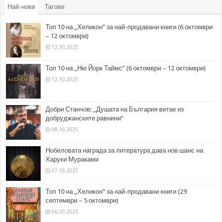
Най-нови
Тагове
Топ 10 на „Хеликон” за най-продавани книги (6 октомври
– 12 октомври)
12.10.2025
Топ 10 на „Ню Йорк Таймс” (6 октомври – 12 октомври)
12.10.2025
Добри Станчов: „Душата на България витае из
добруджанските равнини“
08.10.2025
Нобеловата награда за литература дава нов шанс на
Харуки Мураками
07.10.2025
Топ 10 на „Хеликон” за най-продавани книги (29
септември – 5 октомври)
06.10.2025