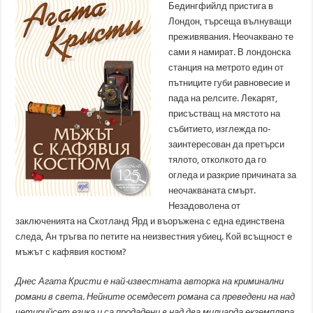
Бедингфийлд пристига в
Лондон, търсеща вълнуващи
преживявания. Неочаквано те
сами я намират. В лондонска
станция на метрото един от
пътниците губи равновесие и
пада на релсите. Лекарят,
присъстващ на мястото на
събитието, изглежда по-
заинтересован да претърси
тялото, отколкото да го
огледа и разкрие причината за
неочакваната смърт.
Незадоволена от
заключенията на Скотланд Ярд и въоръжена с една единствена
следа, Ан тръгва по петите на неизвестния убиец. Кой всъщност е
мъжът с кафявия костюм?
Днес Агата Кристи е най-известната авторка на криминални
романи в света. Нейните осемдесет романа са преведени на над
четирийсет езика и са продадени в над два милиарда екземпляра.