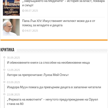
„Завръщането на Медичите“ – история за власт, поквара
и смърт
08.07.2025
Папа Лъв XIV: Изкуственият интелект може да е от
помощ за младите и децата
04.07.2025
Критика
30.09.2025
И обикновените книги са способни на необикновени неща
12.09.2025
Автори за препрочитане: Луиза Мей Олкът
03.09.2025
Изадора Муун помага да превърнем децата в запалени читатели
22.08.2025
„Фермата на животните“ – нечутото предупреждение на Оруел
стана на 80