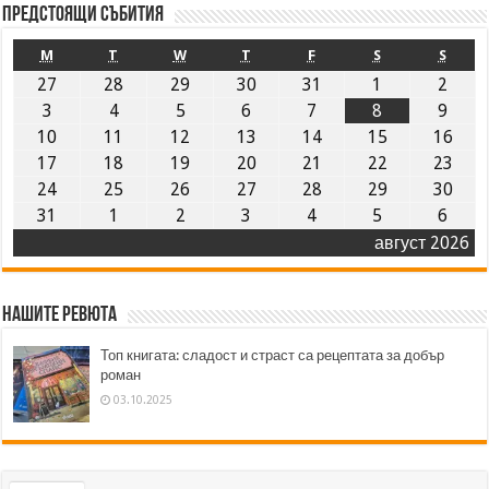
Предстоящи събития
M
T
W
T
F
S
S
27
28
29
30
31
1
2
3
4
5
6
7
8
9
10
11
12
13
14
15
16
17
18
19
20
21
22
23
24
25
26
27
28
29
30
31
1
2
3
4
5
6
август 2026
Нашите ревюта
Топ книгата: сладост и страст са рецептата за добър
роман
03.10.2025