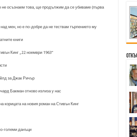
то не осъзнаем това, ще продължим да се убиваме (първа
 над мен, но е по-добре да не тествам търпението му
атните книги
ивън Кинг „22 ноември 1963“
Откъ
исти
айлд за Джак Ричър
чард Бакман отново излиза у нас
на корицата на новия роман на Стивън Кинг
по-големи данъци