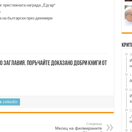
г престижната награда „Едгар“
)
а на български през декември
Крит
3
И
00 заглавия. Поръчайте доказано добри книги от
н
1
А
0
И
з
LinkedIn
2
„
п
Следваща
Месец на филмираните
1