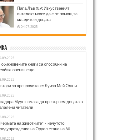
Папа Лъв XIV: Изкуственият
интелект може да е от помощ за
младите и децата
04.07.2025
ика
0.09.2025
 обикновените книги са способни на
еобикновени неща
2.09.2025
втори за препрочитане: Луиза Мей Олкът
3.09.2025
задора Муун помага да превърнем децата в
апалени читатели
2.08.2025
Фермата на животните“ – нечутото
редупреждение на Оруел стана на 80
9.08.2025