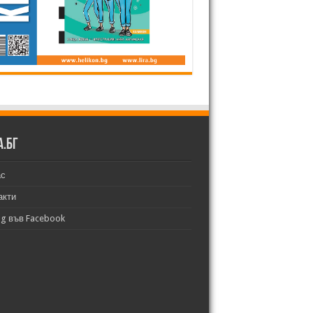
а.бг
ас
акти
bg във Facebook