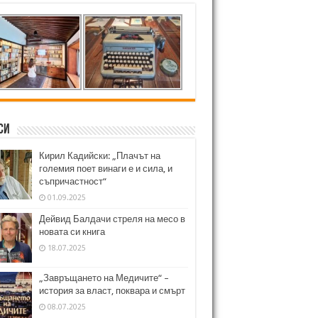
си
Кирил Кадийски: „Плачът на
големия поет винаги е и сила, и
съпричастност“
01.09.2025
Дейвид Балдачи стреля на месо в
новата си книга
18.07.2025
„Завръщането на Медичите“ –
история за власт, поквара и смърт
08.07.2025