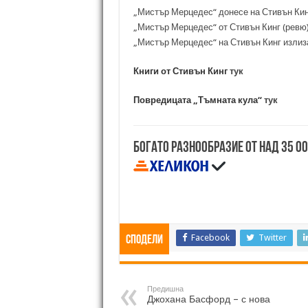
„Мистър Мерцедес“ донесе на Стивън Кин
„Мистър Мерцедес“ от Стивън Кинг (ревю
„Мистър Мерцедес“ на Стивън Кинг излиз
Книги от Стивън Кинг
тук
Повредицата „Тъмната кула“
тук
Богато разнообразие от над 35 0
Facebook
Twitter
Сподели
Предишна
Джохана Басфорд – с нова