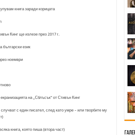
купувам книга заради корицата
п
вън Кинг ще излезе през 2017 г.
а български език
през ноември
отново
екранизацията на „Сблъсък“ от Стивън Кинг
 случват с един писател, след като умре – или творбите му
т)
сяка книга, която пиша (втора част)
Гале