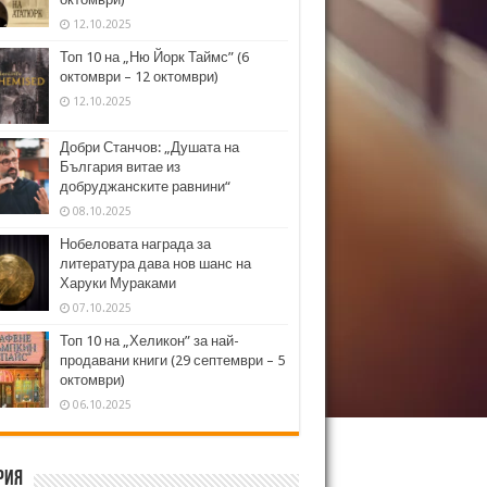
12.10.2025
Топ 10 на „Ню Йорк Таймс” (6
октомври – 12 октомври)
12.10.2025
Добри Станчов: „Душата на
България витае из
добруджанските равнини“
08.10.2025
Нобеловата награда за
литература дава нов шанс на
Харуки Мураками
07.10.2025
Топ 10 на „Хеликон” за най-
продавани книги (29 септември – 5
октомври)
06.10.2025
рия