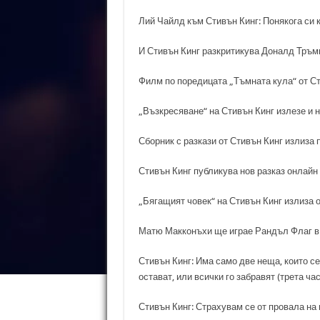
Лий Чайлд към Стивън Кинг: Понякога си 
И Стивън Кинг разкритикува Доналд Тръм
Филм по поредицата „Тъмната кула“ от Сти
„Възкресяване“ на Стивън Кинг излезе и н
Сборник с разкази от Стивън Кинг излиза 
Стивън Кинг публикува нов разказ онлайн
„Бягащият човек“ на Стивън Кинг излиза 
Матю Макконъхи ще играе Рандъл Флаг в 
Стивън Кинг: Има само две неща, които се
остават, или всички го забравят (трета час
Стивън Кинг: Страхувам се от провала на в