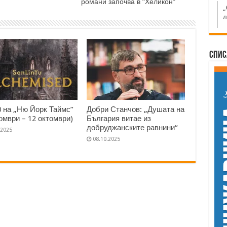
романи започва в “Хеликон“
„
л
Спис
0 на „Ню Йорк Таймс”
Добри Станчов: „Душата на
томври – 12 октомври)
България витае из
добруджанските равнини“
.2025
08.10.2025