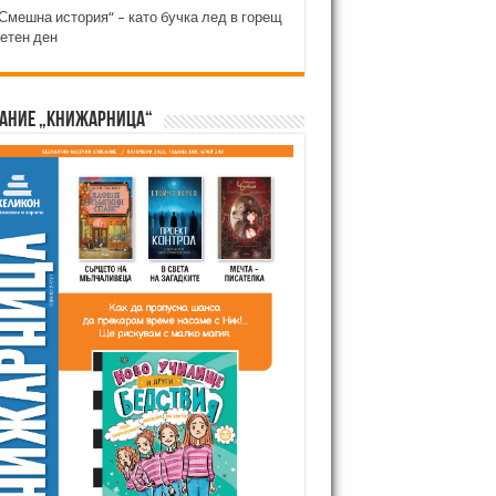
Смешна история“ – като бучка лед в горещ
етен ден
ание „Книжарница“