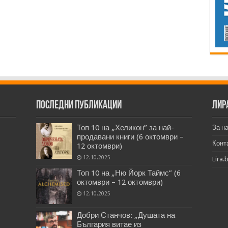
Последни публикации
Лир
Топ 10 на „Хеликон” за най-
За н
продавани книги (6 октомври –
Конт
12 октомври)
12.10.2025
Lira.
Топ 10 на „Ню Йорк Таймс” (6
октомври – 12 октомври)
12.10.2025
Добри Станчов: „Душата на
България витае из