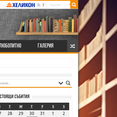
Любопитно
Галерия
стоящи събития
M
T
W
T
F
S
S
7
28
29
30
31
1
2