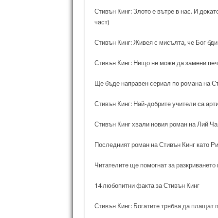
Стивън Кинг: Злото е вътре в нас. И дока
част)
Стивън Кинг: Живея с мисълта, че Бог бди
Стивън Кинг: Нищо не може да замени печ
Ще бъде направен сериал по романа на Ст
Стивън Кинг: Най-добрите учители са арт
Стивън Кинг хвали новия роман на Лий Ч
Последният роман на Стивън Кинг като Ри
Читателите ще помогнат за разкриването 
14 любопитни факта за Стивън Кинг
Стивън Кинг: Богатите трябва да плащат 