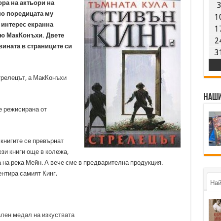
ора на актьори на
по поредицата му
1
с интерес екранна
1
тю МакКонъхи. Двете
2
ината в страниците си
3
трелецът, а МакКонъхи
Наши
е режисирана от
 книгите се превърнат
зи книги още в колежа,
 на река Мейн. А вече сме в предварителна продукция.
ентира самият Кинг.
Най
лен медал на изкуствата