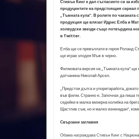
Стивън Кинг е дал съгласието си за изб
продуцентите на предстоящия сериал 
„Тъмната кула“. В ролите по чаканата 
продукция ще влязат Идрис Елба и Ма
холвудски звезди също потвърдиха нов
в Twitter.
Елба ще се превъплати в героя Роланд С
ще играе злодея Мъж в черно.
Филмовата версия на „Тъмната кула“ ще 
датчанина Николай Арсел.
„Предстои дълга и упоритаработа, докато
във филм. Странно е. Започнах да пиша те
седейки в малка мизерна колибка на брега
Щастлив съм, но и малко изненадан“, ком
Свързани заглавия
Обама награждава Стивън Кинг с Национа