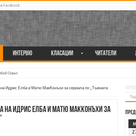
ъв Facebook
Интервю
Класации
Читатели
 Мей Олкът
 на Идрис Елба и Матю МакКонъхи за сериала по „Тъмната
а на Идрис Елба и Матю МакКонъхи за
Пред
“
2