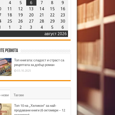
3
4
5
6
7
8
9
0
11
12
13
14
15
16
7
18
19
20
21
22
23
4
25
26
27
28
29
30
1
1
2
3
4
5
6
август 2026
те ревюта
Топ книгата: сладост и страст са
рецептата за добър роман
03.10.2025
-нови
Тагове
Топ 10 на „Хеликон” за най-
продавани книги (6 октомври – 12
октомври)