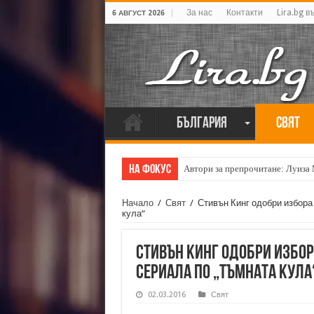
За нас
Контакти
Lira.bg в
6 АВГУСТ 2026
България
Свят
На фокус
Автори за препрочитане: Луиза
Начало
/
Свят
/
Стивън Кинг одобри избора
кула“
Стивън Кинг одобри избор
сериала по „Тъмната кула
02.03.2016
Свят