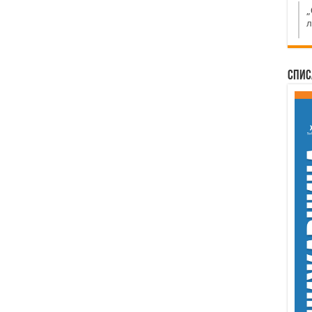
„
л
Спис