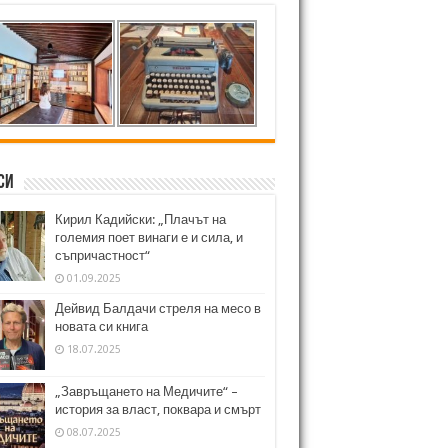
си
Кирил Кадийски: „Плачът на
големия поет винаги е и сила, и
съпричастност“
01.09.2025
Дейвид Балдачи стреля на месо в
новата си книга
18.07.2025
„Завръщането на Медичите“ –
история за власт, поквара и смърт
08.07.2025