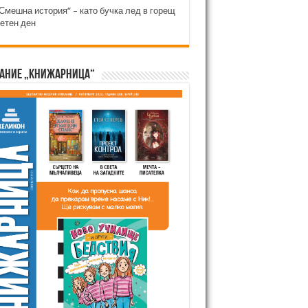
Смешна история“ – като бучка лед в горещ
етен ден
ание „Книжарница“