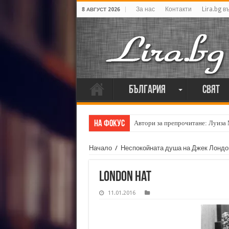
За нас
Контакти
Lira.bg в
8 АВГУСТ 2026
България
Свят
На фокус
Автори за препрочитане: Луиза
Начало
/
Неспокойната душа на Джек Лондо
london hat
11.01.2016