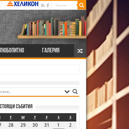
Любопитно
Галерия
стоящи събития
M
T
W
T
F
S
S
7
28
29
30
31
1
2