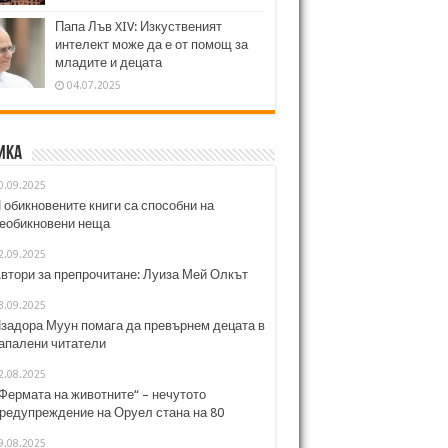
Папа Лъв XIV: Изкуственият
интелект може да е от помощ за
младите и децата
04.07.2025
ика
0.09.2025
 обикновените книги са способни на
еобикновени неща
2.09.2025
втори за препрочитане: Луиза Мей Олкът
3.09.2025
задора Муун помага да превърнем децата в
апалени читатели
2.08.2025
Фермата на животните“ – нечутото
редупреждение на Оруел стана на 80
9.08.2025