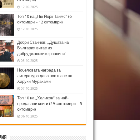
12.10.2025
Топ 10 на „Ню Йорк Таймс” (6
октомври – 12 октомври)
12.10.2025
Добри Станчов: „Душата на
България витае из
добруджанските равнини“
08.10.2025
Нобеловата награда за
литература дава нов шанс на
Харуки Мураками
07.10.2025
Топ 10 на „Хеликон” за най-
продавани книги (29 септември – 5
октомври)
06.10.2025
рия