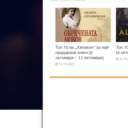
Топ 10 на „Хеликон” за най-
Топ 1
продавани книги (6
(6 ок
октомври – 12 октомври)
12.10
12.10.2025