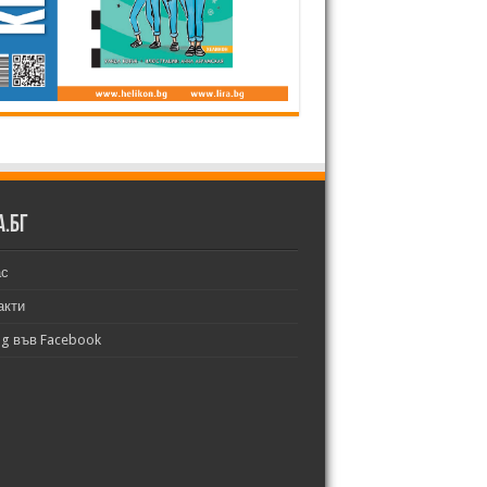
а.бг
ас
акти
bg във Facebook