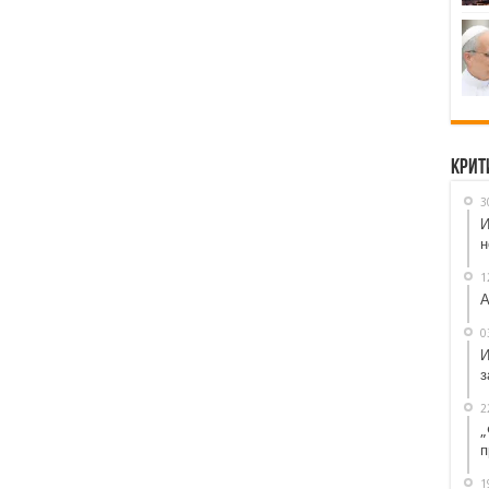
Крит
3
И
н
1
А
0
И
з
2
„
п
1