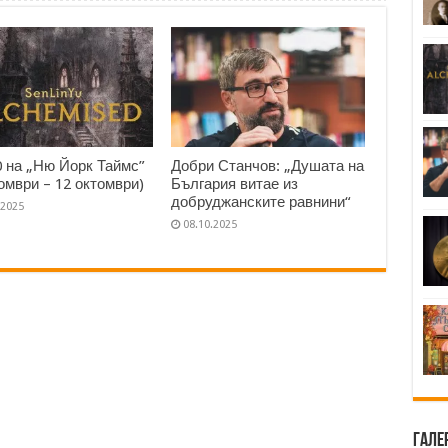
0 на „Ню Йорк Таймс”
Добри Станчов: „Душата на
томври – 12 октомври)
България витае из
добруджанските равнини“
.2025
08.10.2025
Гале