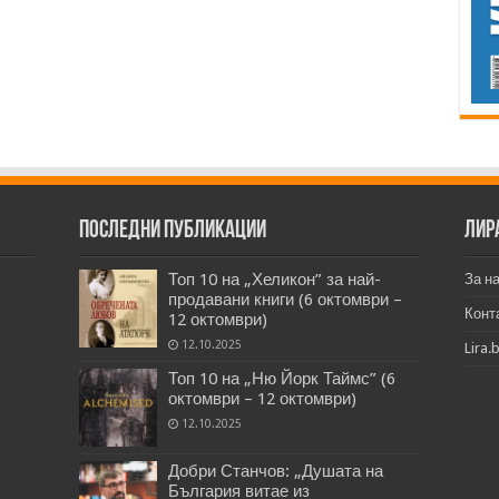
Последни публикации
Лир
Топ 10 на „Хеликон” за най-
За н
продавани книги (6 октомври –
Конт
12 октомври)
12.10.2025
Lira.
Топ 10 на „Ню Йорк Таймс” (6
октомври – 12 октомври)
12.10.2025
Добри Станчов: „Душата на
България витае из