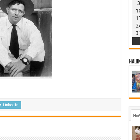
1
1
2
3
Наши
LinkedIn
Най