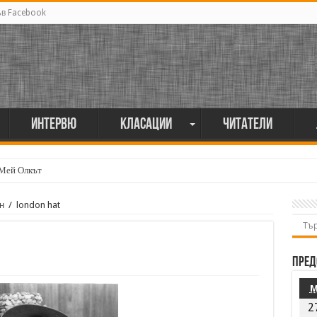
ъв Facebook
Интервю
Класации
Читатели
 Мей Олкът
н
/
london hat
Пред
2