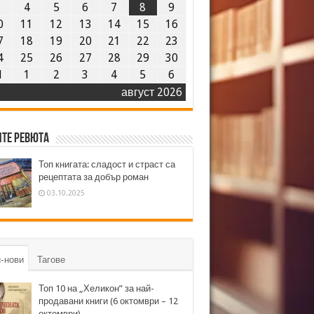
3
4
5
6
7
8
9
0
11
12
13
14
15
16
7
18
19
20
21
22
23
4
25
26
27
28
29
30
1
1
2
3
4
5
6
август 2026
те ревюта
Топ книгата: сладост и страст са
рецептата за добър роман
03.10.2025
-нови
Тагове
Топ 10 на „Хеликон” за най-
продавани книги (6 октомври – 12
октомври)