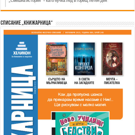
„Смешна история“ – като бучка лед в горещ летен ден
Списание „Книжарница“