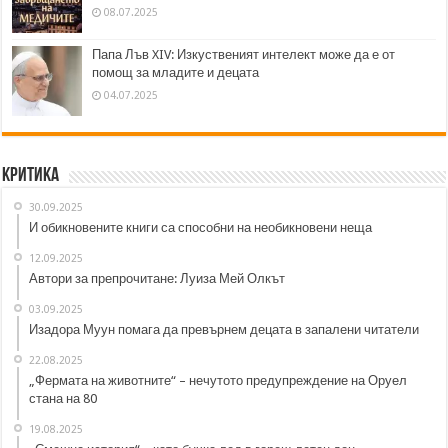
08.07.2025
Папа Лъв XIV: Изкуственият интелект може да е от
помощ за младите и децата
04.07.2025
Критика
30.09.2025
И обикновените книги са способни на необикновени неща
12.09.2025
Автори за препрочитане: Луиза Мей Олкът
03.09.2025
Изадора Муун помага да превърнем децата в запалени читатели
22.08.2025
„Фермата на животните“ – нечутото предупреждение на Оруел
стана на 80
19.08.2025