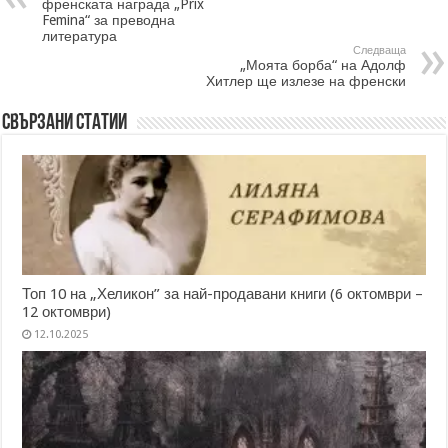
френската награда „Prix
Femina“ за преводна
литература
Следваща
„Моята борба“ на Адолф
Хитлер ще излезе на френски
Свързани статии
Топ 10 на „Хеликон” за най-продавани книги (6 октомври –
12 октомври)
12.10.2025