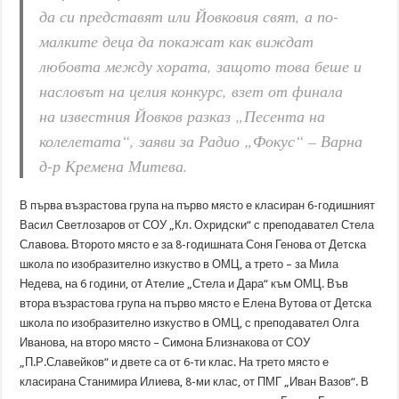
да си представят или Йовковия свят, а по-
малките деца да покажат как виждат
любовта между хората, защото това беше и
насловът на целия конкурс, взет от финала
на известния Йовков разказ „Песента на
колелетата“, заяви за Радио „Фокус“ – Варна
д-р Кремена Митева.
В първа възрастова група на първо място е класиран 6-годишният
Васил Светлозаров от СОУ „Кл. Охридски“ с преподавател Стела
Славова. Второто място е за 8-годишната Соня Генова от Детска
школа по изобразително изкуство в ОМЦ, а трето – за Мила
Недева, на 6 години, от Ателие „Стела и Дара“ към ОМЦ. Във
втора възрастова група на първо място е Елена Вутова от Детска
школа по изобразително изкуство в ОМЦ, с преподавател Олга
Иванова, на второ място – Симона Близнакова от СОУ
„П.Р.Славейков“ и двете са от 6-ти клас. На трето място е
класирана Станимира Илиева, 8-ми клас, от ПМГ „Иван Вазов“. В