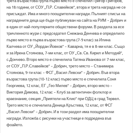
трета възрастова група първо място е спечелил Григор Григоров,
на 18 години, от СОУ „П.Р. Славейков“, втора и трета награда не се
присъждат. Има и много поощрителни награди. Пълният списък на
наградените деца ще бъде публикуван на сайта на РИМ – Добрич и
в един от най-популярните обществени форуми. В раздела за есе
тричленното жури с председател Снежана Денчева е определило
първо място в първа възрастова група (7-9 клас) за Илина
Калчева от ОУ „Йордан Йовков“ – Каварна, тя е в 8-ми клас. Също
и за Ирена Стоянова, 7-ми клас, от ОУ „Св. Св. Кирил и Методий“,
с.Дончево. Второ място е спечелила Татяна Иванова от 7-ми клас,
от СОУ „П.Р.Славейков“ – Добрич, трето място – Станимира
Стоянова, 9-ти клас – ФСГ „Васил Левски“ – Добрич. Във втора
възрастова група (10-12 клас) първо място е спечелила Соня
Георгиева, 12 клас, ЕГ „Гео Милев“ – Добрич, второ място –
Виктория Димова, 12 клас – Клуб за автентичен фолклор и
краезнание, секция „Приятели на Клио“ при ОДЦ в град Тервел.
Трето място е спечелила Деница Кръстева, 12 клас, от ФСГ
„Васил Левски“ – Добрич. И в този раздел има поощрителни
награди. Изложба с рисунки на участници е подредена във
фоайето.