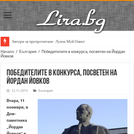
Автори за препрочитане: Луиза Мей Олкът
Кирил Кадийски: „Плачът на големия поет винаги е и сила, и съпричаст
Начало
/
България
/
Победителите в конкурса, посветен на Йордан
Йовков
Победителите в конкурса, посветен на
Йордан Йовков
12.11.2015
България
Вчера, 11
ноември, в
Дом-
паметника
„Йордан
Йовков“ в