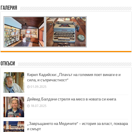
Галерия
Откъси
Кирил Кадийски: „Плачът на големия поет винаги е и
сила, и съпричастност“
01.09.2025
Дейвид Балдачи стреля на месо в новата си книга
18.07.2025
„Завръщането на Медичите“ – история за власт, поквара
и смърт