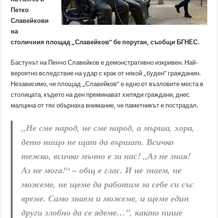
Петко
Славейкови
на
столичния площад „Славейков” бе поруган, съобщи БГНЕС.
Бастунът на Пенчо Славейков е демонстративно изкривен. Най-
вероятно вследствие на удар с крак от някой „буден” гражданин.
Независимо, че площад „Славейков” е едно от възловите места в
столицата, където на ден преминават хиляди граждани, днес
малцина от тях обърнаха внимание, че паметникът е пострадал.
„Не сме народ, не сме народ, а мърша, хора,
дето нищо не щат да вършат. Всичко
тежко, всичко мъчно е за нас! „Аз не зная!
Аз не мога!“ – общ е глас. И не знаем, не
можеме, не щеме да работим за себе си със
време. Само знаем и можеме, и щеме един
други злобно да се ядеме…”, както пише