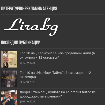
Литературно-рекламна агенция
Последни публикации
Топ 10 на „Хеликон” за най-продавани книги (6
октомври – 12 октомври)
12.10.2025
Топ 10 на „Ню Йорк Таймс” (6 октомври – 12
октомври)
12.10.2025
Добри Станчов: „Душата на България витае из
добруджанските равнини“
08.10.2025