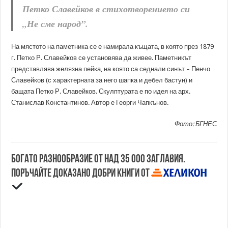
Петко Славейков в стихотворението си
„Не сме народ”.
На мястото на паметника се е намирала къщата, в която през 1879
г. Петко Р. Славейков се установява да живее. Паметникът
представлява желязна пейка, на която са седнали синът – Пенчо
Славейков (с характерната за него шапка и дебел бастун) и
бащата Петко Р. Славейков. Скулптурата е по идея на арх.
Станислав Константинов. Автор е Георги Чапкънов.
Фото: БГНЕС
Богато разнообразие от над 35 000 заглавия.
Поръчайте доказано добри книги от