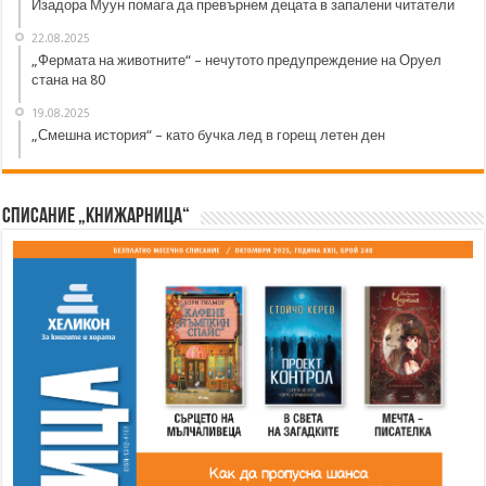
Изадора Муун помага да превърнем децата в запалени читатели
22.08.2025
„Фермата на животните“ – нечутото предупреждение на Оруел
стана на 80
19.08.2025
„Смешна история“ – като бучка лед в горещ летен ден
Списание „Книжарница“