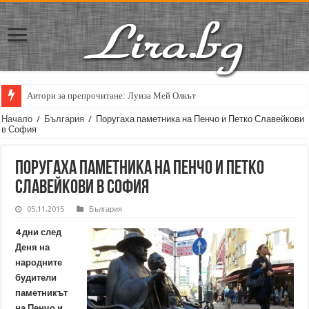
Автори за препрочитане: Луиза Мей Олкът
Начало
/
България
/
Поругаха паметника на Пенчо и Петко Славейкови
в София
Поругаха паметника на Пенчо и Петко
Славейкови в София
05.11.2015
България
4 дни след
Деня на
народните
будители
паметникът
на Пенчо и