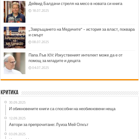
Дейвид Балдачи стреля на месо в новата си книга
18.07.2025
„Завръщането на Медичите“ – история за власт, поквара
и смърт
08.07.2025
Папа Лъв XIV: Изкуственият интелект може да е от
помощ за младите и децата
04.07.2025
Критика
30.09.2025
И обикновените книги са способни на необикновени неща
12.09.2025
Автори за препрочитане: Луиза Мей Олкът
03.09.2025