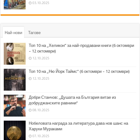
03.10.2025
Най-нови
Тагове
Топ 10 на „Хеликон” за най-продавани книги (6 октомври
– 12 октомври)
12.10.2025
Топ 10 на „Ню Йорк Таймс” (6 октомври – 12 октомври)
12.10.2025
Добри Станчов: „Душата на България витае из
добруджанските равнини“
08.10.2025
Нобеловата награда за литература дава нов шанс на
Харуки Мураками
07.10.2025