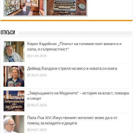
Откъси
Кирил Кадийски: „Плачът на големия поет винаги е и
сила, и съпричастност“
01.09.2025
Дейвид Балдачи стреля на месо в новата си книга
18.07.2025
„Завръщането на Медичите“ – история за власт, поквара
и смърт
08.07.2025
Папа Лъв XIV: Изкуственият интелект може да е от
помощ за младите и децата
04.07.2025