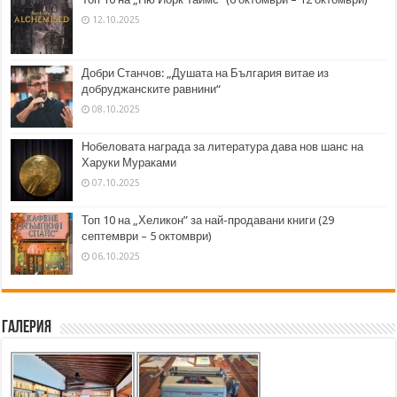
12.10.2025
Добри Станчов: „Душата на България витае из
добруджанските равнини“
08.10.2025
Нобеловата награда за литература дава нов шанс на
Харуки Мураками
07.10.2025
Топ 10 на „Хеликон” за най-продавани книги (29
септември – 5 октомври)
06.10.2025
Галерия