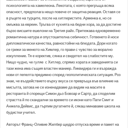
психологията на хамелеона. Лекотата, с която прегръща всяка
опасност, предполага нещо повече от защитна реакция. Оставя се
в ръцете на турците, после на хитлеристите. Арменка е, но се
омъжва за евреин. Тръгва от кухнята на бедни хора, за да достигне
бързо висшите ешелони на Третия райх. Притежава едновременно
романтична натура и опустошителна себичност. Готвенето й носи
дипломатически качества, равностойни на блюдата. Дори когато
се грижи за менюто на Химлер, го прави с чувство за морално
изкупление. Тя е коректив, сянка и свидетел на слабостите му.
Нищо чудно, че гуляе с Хитлер, спрямо хората и заведенията си
тази жена има същия властен маниер. Ликвидира ги и възражда
нови от пепелта предимно според геополитическата ситуация. Роз
знае, че въздействието върху вкуса се превръща във влияние на
мисълта, затова не се изненадваме да видим на масите в
ресторанта й спорещи Симон дьо Бовоар и Сартр, да споделим
страстта й по скандални за времето си икони като Пати Смит и
Анжела Дейвис, да търпим ругатните й, сякаш минаваме школа на
будистки учител.
Авторът Франц–Оливие Жилбер щедро отпуска време и памет на