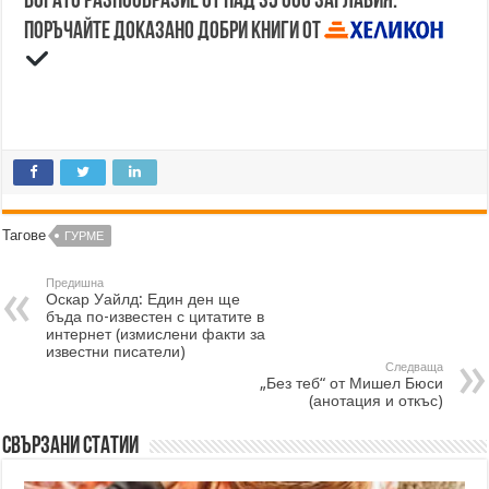
Богато разнообразие от над 35 000 заглавия.
Поръчайте доказано добри книги от
Тагове
ГУРМЕ
Предишна
Оскар Уайлд: Един ден ще
бъда по-известен с цитатите в
интернет (измислени факти за
известни писатели)
Следваща
„Без теб“ от Мишел Бюси
(анотация и откъс)
Свързани статии