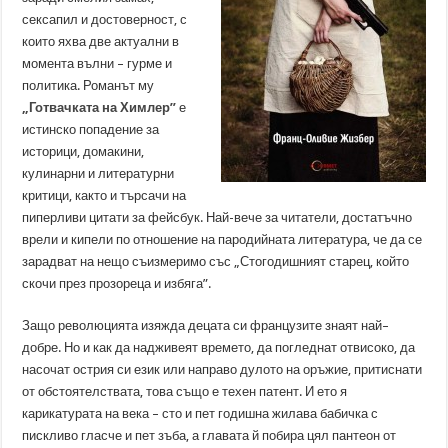
сексапил и достоверност, с
които яхва две актуални в
момента вълни – гурме и
политика. Романът му
„Готвачката на Химлер”
е
истинско попадение за
историци, домакини,
кулинарни и литературни
критици, както и търсачи на
пиперливи цитати за фейсбук. Най-вече за читатели, достатъчно
врели и кипели по отношение на пародийната литература, че да се
зарадват на нещо съизмеримо със „Стогодишният старец, който
скочи през прозореца и избяга”.
Защо революцията изяжда децата си французите знаят най–
добре. Но и как да надживеят времето, да погледнат отвисоко, да
насочат острия си език или направо дулото на оръжие, притиснати
от обстоятелствата, това също е техен патент. И ето я
карикатурата на века – сто и пет годишна жилава бабичка с
пискливо гласче и пет зъба, а главата й побира цял пантеон от