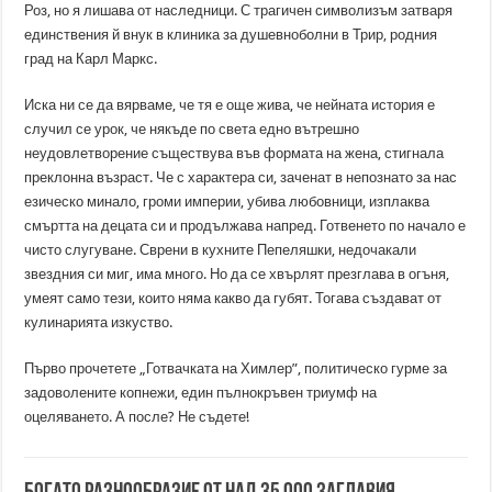
Роз, но я лишава от наследници. С трагичен символизъм затваря
единствения й внук в клиника за душевноболни в Трир, родния
град на Карл Маркс.
Иска ни се да вярваме, че тя е още жива, че нейната история е
случил се урок, че някъде по света едно вътрешно
неудовлетворение съществува във формата на жена, стигнала
преклонна възраст. Че с характера си, заченат в непознато за нас
езическо минало, громи империи, убива любовници, изплаква
смъртта на децата си и продължава напред. Готвенето по начало е
чисто слугуване. Сврени в кухните Пепеляшки, недочакали
звездния си миг, има много. Но да се хвърлят презглава в огъня,
умеят само тези, които няма какво да губят. Тогава създават от
кулинарията изкуство.
Първо прочетете „Готвачката на Химлер”, политическо гурме за
задоволените копнежи, един пълнокръвен триумф на
оцеляването. А после? Не съдете!