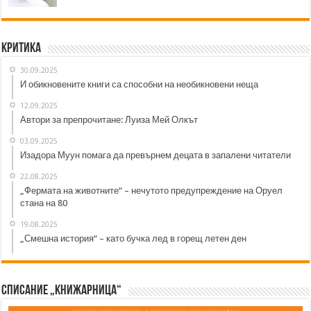
Критика
30.09.2025
И обикновените книги са способни на необикновени неща
12.09.2025
Автори за препрочитане: Луиза Мей Олкът
03.09.2025
Изадора Муун помага да превърнем децата в запалени читатели
22.08.2025
„Фермата на животните“ – нечутото предупреждение на Оруел
стана на 80
19.08.2025
„Смешна история“ – като бучка лед в горещ летен ден
Списание „Книжарница“