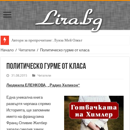
Автори за препрочитане: Луиза Мей Олкът
Начало
/
Читатели
/
Политическо гурме от класа
Политическо гурме от класа
31.08.2015
Читатели
Людмила ЕЛЕНКОВА, „Радио Хеликон“
Една уникална книга
развъртя черпака спрямо
Историята, ще запомним
името на французина
Франц-Оливие Жилбер
заради смелия замах,