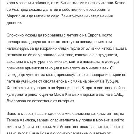
хора мразени и обичани; от събития големи и незначителни. Казва
се Роз, продължава да готви в собствения си ресторант в
Марсилия и да мисли за секс. Заинтригувани четем нейния
дневник.
Спокойно можем да го сравним с летопис на Европа, която
пренарежда досущ като гигантска кухня всекидневието си
напоследък, за да изхрани хиляди гърла от Близкия изток. Нашата
готвачка не би се уплашила и от това, изпечена е в трудности,
закалена е с културен песимизъм, който й помага като дете да
преживее арменския геноцид в началото на миналия век. С
глождещо чувство за мъст, присмехулство и своенравие върви по
пътя на убийците от своята епоха – смяна на режима в Турция,
Холокоста и окупацията на Франция през Втората световна война,
културната революция на Мао в Китай, хипарската вълна в САЩ.
Възползва се естествено от интернет.
Вместо съвест, навсякъде носи жив саламандър, кръстен Тео, на
Тереза Авилска, заради спасителната му поява в момент, в който
животът й виси на косъм. Без божествен знак за святост, просто
зависимост. Сама Роз е любопитно създание, оцветено от