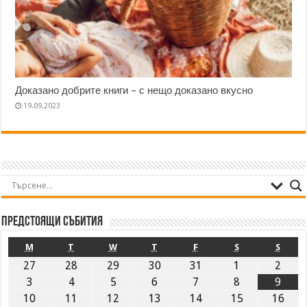
Доказано добрите книги – с нещо доказано вкусно
19.09.2023
Предстоящи събития
M
T
W
T
F
S
S
27
28
29
30
31
1
2
3
4
5
6
7
8
9
10
11
12
13
14
15
16