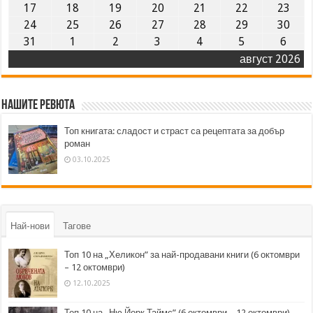
17
18
19
20
21
22
23
24
25
26
27
28
29
30
31
1
2
3
4
5
6
август 2026
Нашите ревюта
Топ книгата: сладост и страст са рецептата за добър
роман
03.10.2025
Най-нови
Тагове
Топ 10 на „Хеликон” за най-продавани книги (6 октомври
– 12 октомври)
12.10.2025
Топ 10 на „Ню Йорк Таймс” (6 октомври – 12 октомври)