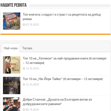
Нашите ревюта
Топ книгата: сладост и страст са рецептата за добър
роман
03.10.2025
Най-нови
Тагове
Топ 10 на „Хеликон” за най-продавани книги (6 октомври
– 12 октомври)
12.10.2025
Топ 10 на „Ню Йорк Таймс” (6 октомври – 12 октомври)
12.10.2025
Добри Станчов: „Душата на България витае из
добруджанските равнини“
08.10.2025