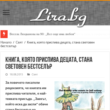
Весела Люцканова на 90: „Все още има любов“
Начало
/
Свят
/
Книга, която приспива децата, стана световен
бестселър
Книга, която приспива децата, стана
световен бестселър
18.08.2015
Свят
За повечето писатели
рецензията, че книгата им
приспива читателя, е най-
тежката присъда. „Заекът,
който иска да заспи“ обаче
стана бестселър на