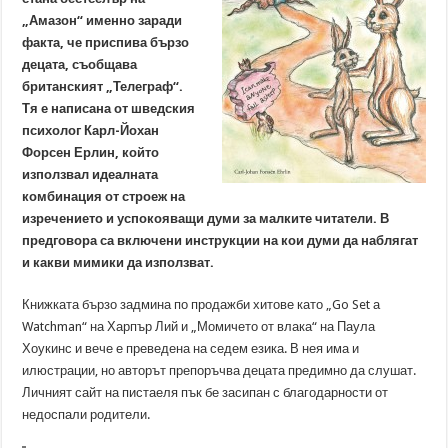
„Амазон“ именно заради
факта, че приспива бързо
децата, съобщава
британският „Телеграф“.
Тя е написана от шведския
психолог Карл-Йохан
Форсен Ерлин, който
използвал идеалната
комбинация от строеж на
изречението и успокояващи думи за малките читатели. В
предговора са включени инструкции на кои думи да наблягат
и какви мимики да използват.
Книжката бързо задмина по продажби хитове като „Go Set а
Watchman“ на Харпър Лий и „Момичето от влака“ на Паула
Хоукинс и вече е преведена на седем езика. В нея има и
илюстрации, но авторът препоръчва децата предимно да слушат.
Личният сайт на пистаеля пък бе засипан с благодарности от
недоспали родители.