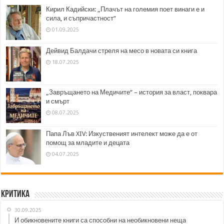
Кирил Кадийски: „Плачът на големия поет винаги е и
сила, и съпричастност“
01.09.2025
Дейвид Балдачи стреля на месо в новата си книга
18.07.2025
„Завръщането на Медичите“ – история за власт, поквара
и смърт
08.07.2025
Папа Лъв XIV: Изкуственият интелект може да е от
помощ за младите и децата
04.07.2025
Критика
30.09.2025
И обикновените книги са способни на необикновени неща