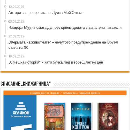
12.09.2025
Автори за препрочитане: Луиза Мей Олкът
03.09.2025
Изадора Муун помага да превърнем децата в запалени читатели
22.08.2025
„Фермата на животните“ – нечутото предупреждение на Оруел
стана на 80
19.08.2025
„Смешна история“ – като бучка лед в горещ летен ден
Списание „Книжарница“