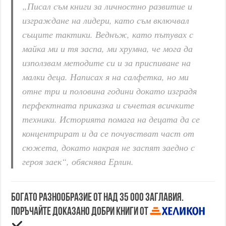
„Писал съм книги за личностно развитие и
изграждане на лидери, като съм включвал
същите тактики. Веднъж, като пътувах с
майка ми и тя заспа, ми хрумна, че мога да
използвам методите си и за приспиване на
малки деца. Написах я на салфетка, но ми
отне три и половина години докато изградя
перфектната приказка и съчетая всичките
техники. Историята помага на децата да се
концентрират и да се почувстват част от
сюжета, докато накрая не заспят заедно с
героя заек“, обяснява Ерлин.
Богато разнообразие от над 35 000 заглавия.
Поръчайте доказано добри книги от