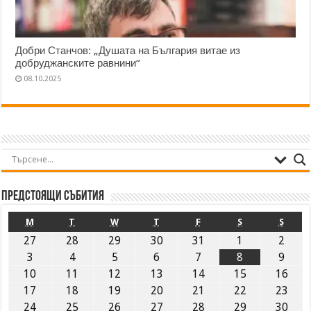
Добри Станчов: „Душата на България витае из
добруджанските равнини“
08.10.2025
Предстоящи събития
M
T
W
T
F
S
S
27
28
29
30
31
1
2
3
4
5
6
7
8
9
10
11
12
13
14
15
16
17
18
19
20
21
22
23
24
25
26
27
28
29
30