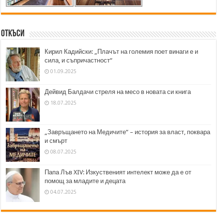
Откъси
Кирил Кадийски: „Плачът на големия поет винаги е и
сила, и съпричастност“
01.09.2025
Дейвид Балдачи стреля на месо в новата си книга
18.07.2025
„Завръщането на Медичите“ – история за власт, поквара
и смърт
08.07.2025
Папа Лъв XIV: Изкуственият интелект може да е от
помощ за младите и децата
04.07.2025