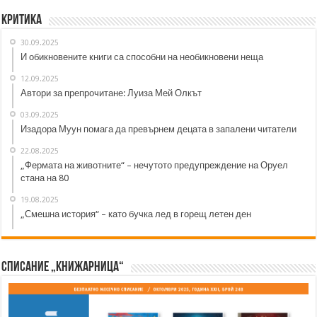
Критика
30.09.2025
И обикновените книги са способни на необикновени неща
12.09.2025
Автори за препрочитане: Луиза Мей Олкът
03.09.2025
Изадора Муун помага да превърнем децата в запалени читатели
22.08.2025
„Фермата на животните“ – нечутото предупреждение на Оруел
стана на 80
19.08.2025
„Смешна история“ – като бучка лед в горещ летен ден
Списание „Книжарница“