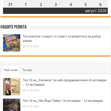
31
1
2
3
4
5
6
август 2026
Нашите ревюта
Топ книгата: сладост и страст са рецептата за добър
роман
03.10.2025
Най-нови
Тагове
Топ 10 на „Хеликон” за най-продавани книги (6 октомври
– 12 октомври)
12.10.2025
Топ 10 на „Ню Йорк Таймс” (6 октомври – 12 октомври)
12.10.2025