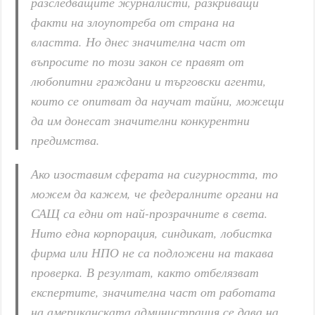
разследващите журналисти, разкриващи
факти на злоупотреба от страна на
властта. Но днес значителна част от
въпросите по този закон се правят от
любопитни граждани и търговски агенти,
които се опитват да научат тайни, можещи
да им донесат значителни конкурентни
предимства.
Ако изоставим сферата на сигурността, то
можем да кажем, че федералните органи на
САЩ са едни от най-прозрачните в света.
Нито една корпорация, синдикат, лобистка
фирма или НПО не са подложени на такава
проверка. В резултат, както отбелязват
експертите, значителна част от работата
на американската администрация се дава на