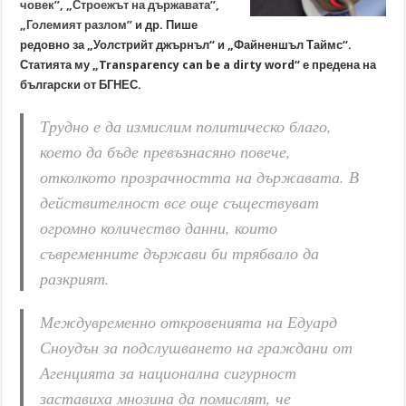
човек”, „Строежът на държавата”,
„Големият разлом”
и др. Пише
редовно за „Уолстрийт джърнъл“ и „Файненшъл Таймс“.
Статията му „Transparency can be a dirty word“ е предена на
български от БГНЕС.
Трудно е да измислим политическо благо,
което да бъде превъзнасяно повече,
отколкото прозрачността на държавата. В
действителност все още съществуват
огромно количество данни, които
съвременните държави би трябвало да
разкрият.
Междувременно откровенията на Едуард
Сноудън за подслушването на граждани от
Агенцията за национална сигурност
заставиха мнозина да помислят, че