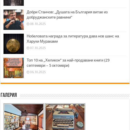
Добри Станчов: „Душата на България витае из
добруджанските равнини“
08.10.2025
Нобеловата награда за литература дава нов шанс на
Харуки Мураками
07.10.2025
Топ 10 на „Хеликон” за най-продавани книги (29
септември – 5 октомври)
06.10.2025
Галерия